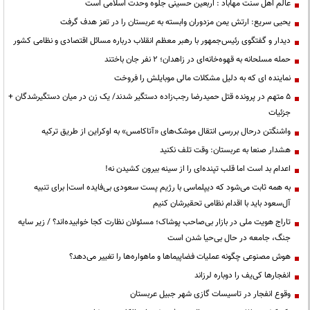
عالم اهل سنت مهاباد : اربعین حسینی جلوه وحدت اسلامی است
یحیی سریع: ارتش یمن مزدوران وابسته به عربستان را در تعز هدف گرفت
دیدار و گفتگوی رئیس‌جمهور با رهبر معظم انقلاب درباره مسائل اقتصادی و نظامی کشور
حمله مسلحانه به قهوه‌خانه‌ای در زاهدان؛ ۲ نفر جان باختند
نماینده ای که به دلیل مشکلات مالی موبایلش را فروخت
۵ متهم در پرونده قتل حمیدرضا رجب‌زاده دستگیر شدند/ یک زن در میان دستگیرشدگان +
جزئیات
واشنگتن درحال بررسی انتقال موشک‌های «آتاکامس» به اوکراین از طریق ترکیه
هشدار صنعا به عربستان: وقت تلف نکنید
اعدام بد است اما قلب تپنده‌ای را از سینه بیرون کشیدن نه!
به همه ثابت می‌شود که دیپلماسی با رژیم پست سعودی بی‌فایده است| برای تنبیه
آل‌سعود باید با اقدام نظامی تحقیرشان کنیم
تاراج هویت ملی در بازار بی‌صاحب پوشاک؛ مسئولان نظارت کجا خوابیده‌اند؟ / زیر سایه
جنگ، جامعه در حال بی‌حیا شدن است
هوش مصنوعی چگونه عملیات فضاپیماها و ماهواره‌ها را تغییر می‌دهد؟
انفجارها کی‌یف را دوباره لرزاند
وقوع انفجار در تاسیسات گازی شهر جبیل عربستان