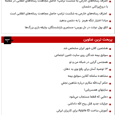
اعتراف رسانه‌های خارجی به شکست ترامپ؛ حاصل مجاهدت رسانه‌های انقلابی در مقابله
با دروغ‌پراکنی دشمنان
اعتراف رسانه‌های خارجی به شکست ترامپ حاصل مجاهدت رسانه‌های انقلابی است
مبادا اختیار تنگه هرمز را به دشمن بدهید
اتاق پول دولت در دل بورس؛ مستمری بازنشستگان، وثیقه بازی بزرگ‌ها
پربحث ترین عناوین
هشتمین کلان شهر ایران مشخص شد
سوابق بیمه شدگان روی سایت تامین اجتماعی
همجنس گرایی در شبکه من و تو
13 توصیه آسان برای رفع بوی بد دهان
مشاهده سامانه آنلاين سوابق بیمه
حكم آيت‌الله مكارم درباره شاهين نجفي
سایتهای همسریابی!
دعايي كه قطعا مستجاب مي‌شود
جزئیات جدید قتل روح الله داداشی
آموزش ساخت Apple ID برای کاربران ایرانی