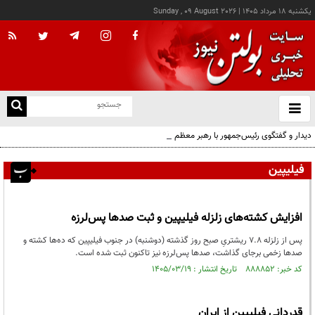
يکشنبه ۱۸ مرداد ۱۴۰۵
|
Sunday , 09 August 2026
از
و
ته
دیدار و گفتگوی رئیس‌جمهور با رهبر معظم انقلاب درباره مسائل اقتصادی و نظامی کشور
ن
نو
فیلیپین
افزایش کشته‌های زلزله فیلیپین و ثبت صدها پس‌لرزه
پس از زلزله ۷.۸ ریشتریِ صبح روز گذشته (دوشنبه) در جنوب فیلیپین که ده‌ها کشته و
صدها زخمی برجای گذاشت، صدها پس‌لرزه نیز تاکنون ثبت شده است.
کد خبر: ۸۸۸۸۵۲ تاریخ انتشار : ۱۴۰۵/۰۳/۱۹
قدردانی فیلیپین از ایران