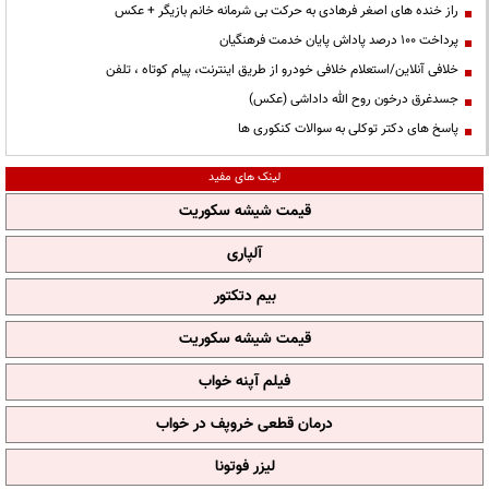
راز خنده های اصغر فرهادی به حرکت بی شرمانه خانم بازیگر + عکس
پرداخت ۱۰۰ درصد پاداش پایان خدمت فرهنگیان
خلافی آنلاین/استعلام خلافی خودرو از طریق اینترنت، پیام کوتاه ، تلفن
جسدغرق درخون روح الله داداشی (عکس)
پاسخ های دکتر توکلی به سوالات کنکوری ها
لینک های مفید
قیمت شیشه سکوریت
آلپاری
بیم دتکتور
قیمت شیشه سکوریت
فیلم آپنه خواب
درمان قطعی خروپف در خواب
لیزر فوتونا