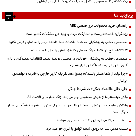
یک کشته و ۱۲ مسموم به دنبال مصرف مشروبات الکلی در نیشابور
پربازدید ها
راهنمای خرید محصولات برق صنعتی ABB
پزشکیان: خدمت بی‌منت و مشارکت مردمی، پایه حل مشکلات کشور است
صمصامی خطاب به پزشکیان: به شما اطلاعات غلط دادند؛ مردم را ساده‌لوح فرض نکنید!
3 اشتباه رایج در انتخاب رنگ صنعتی که هزینه‌اش را سال‌ها می‌پردازید...
صمصامی خطاب به پزشکیان: خودتان در مجلس بودید؛ دیدید انتقادات نمایندگان درباره
گران‌سازی ارز بود، نه واگذاری ایران‌خودرو
«چرا نباید از شما متنفر باشند؟»؛ پاسخ معنادار یک کاربر خارجی به قدرت و توانمندی
ایرانیان
جای خالی «اقتصاد جنگی» در شرایط جنگی
وقتی دیتاسنترها از هوش مصنوعی جلو می‌زنند؛ زنگ خطر برای اقتصاد AI
واکنش امام جمعه اردبیل به سخنان باقر خرازی: دروغ بستن به رهبری قطعاً جرم بسیار
بزرگی است
از خبرسازی تا جریان‌سازی نقشه راه مدیران هوشمند
بسنت مدعی شد: به زودی شاهد توافق با ایران خواهیم بود