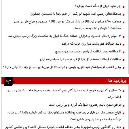
چرا نباید ایران از تنگه دست بردارد؟
پناهگاه‌های زمینیِ امام شهید لو رفت؛ از حرم رضا تا شبستان جمکران
معامله ۱.۷۸ میلیون تن کالا در بازار فیزیکی بورس کالا / سیمان و حراج باز در صدر
معاملات / فروش ۵۹ درصد عرضه‌ها
۱۳ میلیارد دلار خسارت و هزاران حمله؛ جنگ با ایران به شکست بزرگ ترامپ تبدیل شد
ولید جنبلاط هم پشت مبارزان حزب‌الله درآمد
۴ مطالبه رهبر انقلاب از رئیس جدید سازمان بسیج
مطالبات فرمانده معظم کل قوا از فرمانده جدید سپاه پاسداران
رهبر انقلاب از سرلشکر عبداللهی، رئیس جدید ستادکل نیروهای مسلح چه مطالباتی دارند؟
پربازدید ها
۳۰ سال واگذاری و خروج ثروت ملی؛ گام دوم تضعیف بنیه مردم وایجاد نارضایتی در بین
احاد مردم
توافقِ بدونِ تاییدِ رهبری؛ تنها یک قراردادِ بی‌ارزش است
تاراج هویت ملی در بازار بی‌صاحب پوشاک؛ مسئولان نظارت کجا خوابیده‌اند؟ / زیر سایه
جنگ، جامعه در حال بی‌حیا شدن است
دیدار و گفتگوی رئیس‌جمهور با رهبر معظم انقلاب درباره مسائل اقتصادی و نظامی کشور