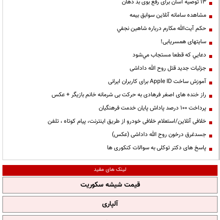
13 توصیه آسان برای رفع بوی بد دهان
مشاهده سامانه آنلاين سوابق بیمه
حكم آيت‌الله مكارم درباره شاهين نجفي
سایتهای همسریابی!
دعايي كه قطعا مستجاب مي‌شود
جزئیات جدید قتل روح الله داداشی
آموزش ساخت Apple ID برای کاربران ایرانی
راز خنده های اصغر فرهادی به حرکت بی شرمانه خانم بازیگر + عکس
پرداخت ۱۰۰ درصد پاداش پایان خدمت فرهنگیان
خلافی آنلاین/استعلام خلافی خودرو از طریق اینترنت، پیام کوتاه ، تلفن
جسدغرق درخون روح الله داداشی (عکس)
پاسخ های دکتر توکلی به سوالات کنکوری ها
لینک های مفید
قیمت شیشه سکوریت
آلپاری