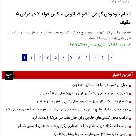
در چین اتفاق افتاد
اتمام موجودی گوشی تاشو شیائومی میکس فولد 2 در عرض 5
دقیقه
شیائومی اعلام کرد تنها در عرض پنج دقیقه، کل موجودی موبایل جدیدش پس از عرضه در
بازار چین به اتمام رسیده است.
کد خبر: ۷۹۰۶۶۱ تاریخ انتشار : ۱۴۰۱/۰۵/۲۵
1
2
3
4
5
6
7
8
9
10
11
>
آخرین اخبار
خزان زودرس در میانه تابستان - اصفهان
تصویب منع تردد تجهیزات آمریکایی و صهیونیستی از تنگه هرمز
تعویق مذاکرات لبنان و رژیم صهیونیستی در پی تنش میان طرفین
نهاد مدیریت آبراه خلیج فارس مسیر جدیدی را برای ثبت درخواست متقاضیان معرفی کرد
ترامپ مجوز کشتی‌های خارجی برای حمل نفت در آمریکا را تمدید کرد
توضیحات نیکزاد درباره ابلاغ شرایط اضطرار برگزاری جلسات علنی از سوی شعام
رئیس جدید ستادکل نیروهای مسلح را بیشتر بشناسید