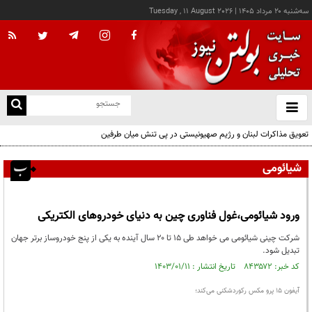
سه‌شنبه ۲۰ مرداد ۱۴۰۵
|
Tuesday , 11 August 2026
از
و
ته
تعویق مذاکرات لبنان و رژیم صهیونیستی در پی تنش میان طرفین
ن
نو
شیائومی
ورود شیائومی،غول فناوری چین به دنیای خودروهای الکتریکی
شرکت چینی شیائومی می خواهد طی ۱۵ تا ۲۰ سال آینده به یکی از پنج خودروساز برتر جهان
تبدیل شود.
کد خبر: ۸۴۳۵۷۲ تاریخ انتشار : ۱۴۰۳/۰۱/۱۱
آیفون 15 پرو مکس رکوردشکنی می‌کند؛