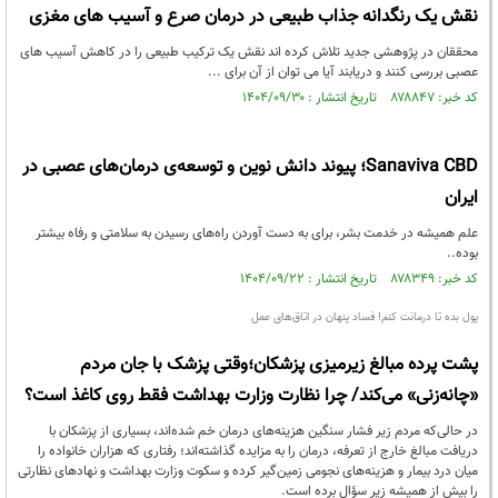
نقش یک رنگدانه جذاب طبیعی در درمان صرع و آسیب های مغزی
محققان در پژوهشی جدید تلاش کرده اند نقش یک ترکیب طبیعی را در کاهش آسیب های
عصبی بررسی کنند و دریابند آیا می توان از آن برای ...
کد خبر: ۸۷۸۸۴۷ تاریخ انتشار : ۱۴۰۴/۰۹/۳۰
Sanaviva CBD؛ پیوند دانش نوین و توسعه‌ی درمان‌های عصبی در
ایران
علم همیشه در خدمت بشر، برای به دست آوردن راه‌های رسیدن به سلامتی و رفاه بیشتر
بوده..
کد خبر: ۸۷۸۳۴۹ تاریخ انتشار : ۱۴۰۴/۰۹/۲۲
پول بده تا درمانت کنم! فساد پنهان در اتاق‌های عمل
پشت پرده مبالغ زیرمیزی پزشکان؛وقتی پزشک با جان مردم
«چانه‌زنی» می‌کند/ چرا نظارت وزارت بهداشت فقط روی کاغذ است؟
در حالی‌که مردم زیر فشار سنگین هزینه‌های درمان خم شده‌اند، بسیاری از پزشکان با
دریافت مبالغ خارج از تعرفه، درمان را به مزایده گذاشته‌اند؛ رفتاری که هزاران خانواده را
میان درد بیمار و هزینه‌های نجومی زمین‌گیر کرده و سکوت وزارت بهداشت و نهادهای نظارتی
را بیش از همیشه زیر سؤال برده است.