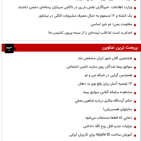
وزارت اطلاعات: خبرنگاران نقش بارزی در ناکامی سربازان رسانه‌ای دشمن داشتند
یک کشته و ۱۲ مسموم به دنبال مصرف مشروبات الکلی در نیشابور
مقاومت یمن؛ دو خیز اساسی
اعدام بد است اما قلب تپنده‌ای را از سینه بیرون کشیدن نه!
پربحث ترین عناوین
هشتمین کلان شهر ایران مشخص شد
سوابق بیمه شدگان روی سایت تامین اجتماعی
همجنس گرایی در شبکه من و تو
13 توصیه آسان برای رفع بوی بد دهان
مشاهده سامانه آنلاين سوابق بیمه
حكم آيت‌الله مكارم درباره شاهين نجفي
سایتهای همسریابی!
دعايي كه قطعا مستجاب مي‌شود
جزئیات جدید قتل روح الله داداشی
آموزش ساخت Apple ID برای کاربران ایرانی