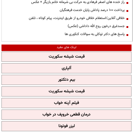
راز خنده های اصغر فرهادی به حرکت بی شرمانه خانم بازیگر + عکس
پرداخت ۱۰۰ درصد پاداش پایان خدمت فرهنگیان
خلافی آنلاین/استعلام خلافی خودرو از طریق اینترنت، پیام کوتاه ، تلفن
جسدغرق درخون روح الله داداشی (عکس)
پاسخ های دکتر توکلی به سوالات کنکوری ها
لینک های مفید
قیمت شیشه سکوریت
آلپاری
بیم دتکتور
قیمت شیشه سکوریت
فیلم آپنه خواب
درمان قطعی خروپف در خواب
لیزر فوتونا