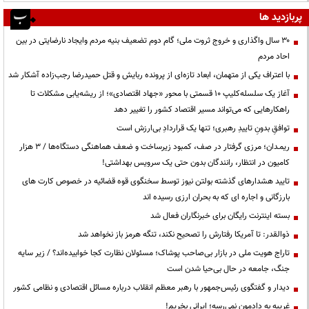
پربازدید ها
۳۰ سال واگذاری و خروج ثروت ملی؛ گام دوم تضعیف بنیه مردم وایجاد نارضایتی در بین
احاد مردم
با اعتراف یکی از متهمان، ابعاد تازه‌ای از پرونده ربایش و قتل حمیدرضا رجب‌زاده آشکار شد
آغاز یک سلسله‌کلیپ ۱۰ قسمتی با محور «جهاد اقتصادی»؛ از ریشه‌یابی مشکلات تا
راهکارهایی که می‌تواند مسیر اقتصاد کشور را تغییر دهد
توافقِ بدونِ تاییدِ رهبری؛ تنها یک قراردادِ بی‌ارزش است
ریمـدان؛ مرزی گرفتار در صف، کمبود زیرساخت و ضعف هماهنگی دستگاه‌ها / ۳ هزار
کامیون در انتظار، رانندگان بدون حتی یک سرویس بهداشتی!
تایید هشدارهای گذشته بولتن نیوز توسط سخنگوی قوه قضائیه در خصوص کارت های
بارزگانی و اجاره ای که به بحران ارزی رسیده اند
بسته اینترنت رایگان برای خبرنگاران فعال شد
ذوالقدر: تا آمریکا رفتارش را تصحیح نکند، تنگه هرمز باز نخواهد شد
تاراج هویت ملی در بازار بی‌صاحب پوشاک؛ مسئولان نظارت کجا خوابیده‌اند؟ / زیر سایه
جنگ، جامعه در حال بی‌حیا شدن است
دیدار و گفتگوی رئیس‌جمهور با رهبر معظم انقلاب درباره مسائل اقتصادی و نظامی کشور
غریبه به دادمون نمی‌رسه؛ ایرانی بخریم!