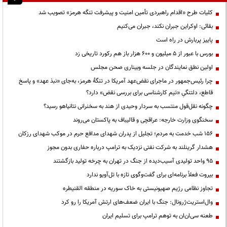
کلیات طرح «اقدام راهبردی تأمین امنیت و پیشرفت تنگه هرمز» تصویب شد
بقائی: اوکراین جبران نکند، جبران می‌کنیم
پاییز پربارش در راه است
بورس با عبور از ۵ میلیون و ۶۰۰ هزار باز هم رکورد تاریخی زد
اولین نطق نمایندگان در جلسه وبیناری صحن مجلس
چرا رئیس‌جمهور در ماجرای نقض‌عهد آمریکا در تنگهٔ هرمز، به‌جای «نبذ عهد» و پاسخ
قاطع، دلتنگیِ «تیم کارشناسی برای بررسی نقض» دارد؟
چگونه نقل‌قول منتسب به سردار وحیدی از هند به سخنرانی نتانیاهو رسید؟
سخنگوی وزارت خارجه: عراقچی و قالیباف به پاکستان می‌روند
۱۵۶ شب خدمت به مردم؛ تجلیل از پدران شهدای مدافع حرم در موکب شهدای رزکان
هشدار گرینلند به شرکت نفتی نزدیک به ترامپ درباره حفاری بدون مجوز
95 واحد تولیدی آسیب‌دیده از جنگ در تهران به چرخه تولید بازگشتند
بیروت فعلاً برنامه‌ای برای گفت‌وگوی تازه با تل‌آویو ندارد
تجاوز نظامی رژیم صهیونیستی به خاک سوریه در منطقه القنیطره
وال‌استریت‌ژرونال: جنگ با ایران ضعف‌های ارتش آمریکا را رو کرد
طعنه سی‌ان‌ان به توهم ترامپ برای تسلیم ایران