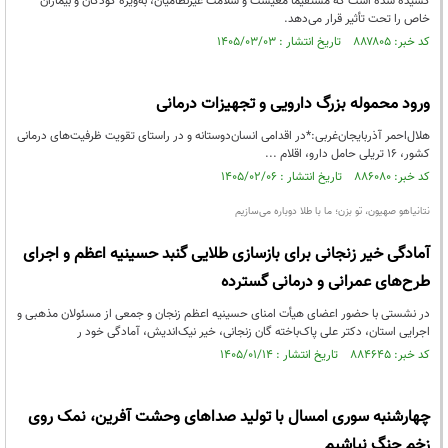
کشیده شده است که مستقیماً معیشت و سلامت غیرنظامیان، به‌ویژه کودکان و بیماران
خاص را تحت تأثیر قرار می‌دهد.
کد خبر: ۸۸۷۸۰۵ تاریخ انتشار : ۱۴۰۵/۰۳/۰۳
ورود محموله بزرگ دارویی و تجهیزات درمانی
هلال‌احمر آذربایجان‌غربی:*در اقدامی انسان‌دوستانه و در راستای تقویت ظرفیت‌های درمانی
کشور، ۱۶ تریلی حامل دارو، اقلام ...
کد خبر: ۸۸۶۰۸۰ تاریخ انتشار : ۱۴۰۵/۰۲/۰۶
نتانیاهو صهیون، تو بزن؛ ما با طلا دوباره می‌سازیم
آمادگی خیر زنجانی برای بازسازی طلایی گنبد حسینیه اعظم و اجرای
طرح‌های عمرانی و درمانی گسترده
در نشستی با حضور اعضای هیأت امنای حسینیه اعظم زنجان و جمعی از مسئولان مذهبی و
اجرایی استان، دكتر علی پاک‌باخته گان زنجانی، خیر نیک‌اندیش، آمادگی خود ر
کد خبر: ۸۸۴۶۴۵ تاریخ انتشار : ۱۴۰۵/۰۱/۱۴
چهارشنبه سوری امسال با تولید صداهای وحشت آفرین، نمک روی
زخم جنگ نپاشیم