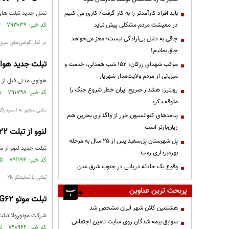
باید افراد کارآمدتر را به کار گرفت/ کاری می کنیم
نسل جدید تبلت های Tab P11 و P11 پرو لنوو به ترتیب با نمایشگرهای OLED و IPS، نرخ نوسازی 120 هرتزی و تراشه مدیاتک م
در معیشت مردم مشکلی پیش نیاید
کد خبر: ۷۹۳۰۳۹ تاریخ انتشار : ۱۴۰۱/۰۶/۱۱
چاقی به دلیل بی‌ارادگی نیست؛ مغز می‌خواهد
در کنار گوشی‌های سری م
چاق بمانیم!
تبلت جدید هوا
موکب شهدای رزکان؛ ۱۵۲ شب همدلی، خدمت و
میزبانی از مردم ولایت‌مدار شهریار
هواوی مدتی قبل از مدل ۱۱ اینچی تبلت‌های سری میت‌پد پرو رونمایی کرد. حالا این شرکت قصد دارد مدل ۱۲.۴ اینچی تبلت موردنظر
رویترز: هشدار صریح ایران خطر شروع جنگ را
کد خبر: ۷۹۱۷۹۸ تاریخ انتشار : ۱۴۰۱/۰۶/۰۲
متوقف کرد
تبلتی مجهز به اسنپدراگون 
پیامدهای کنوانسیون خزر از واگذاری بحرین هم
زیان‌بارتر است
لنوو از تبلت Xiaoxin Pad Pro 2022 رونمایی کرد
پل شهرستان پل‌سفید پس از ۲۵ سال به مرحله
تبلت جدید لنوو از مشخصاتی مانند چیپ اسنپدراگون 70
بهره‌برداری رسید
کد خبر: ۷۹۱۱۹۴ تاریخ انتشار : ۱۴۰۱/۰۵/۲۹
وقوع یک حادثه دریایی در جنوب شرق عدن
تبلتی با نمایشگر ۲K
پربحث ترین عناوین
تبلت موتو Tab G62 معرفی شد
هشتمین کلان شهر ایران مشخص شد
شرکت موتورولا تبلت جدیدش را با
سوابق بیمه شدگان روی سایت تامین اجتماعی
کد خبر: ۷۹۰۹۶۶ تاریخ انتشار : ۱۴۰۱/۰۵/۲۷