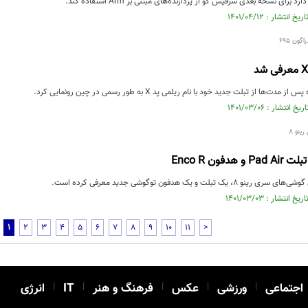
برای نسخه بعدی سرفیس گو از پردازنده‌های مبتنی بر Arm استفاده کند.
گون ۶۹۵
‌ها از تبلت جدید خود با نام ریلمی پد X به طور رسمی در چین رونمایی کرد.
ینو ۸
هدفون Enco R
یک تبلت و یک هدفون توگوشی جدید معرفی کرده است.
1
2
3
4
5
6
7
8
9
10
11
>
اجتماعی
|
ورزشی
|
عکس
|
فرهنگ و هنر
|
IT
|
انرژی