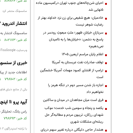
کد خبر: ۸۱۴۸۲۴ تاریخ انتشار : ۱۴۰۱/۱۱/۱۹
احیای شن‌چاله‌های جنوب تهران درکمیسیون ماده
۵نهایی شد
سامسونگ منتشر کرد
خادمیان: هیچ شفیعی برای زن نزد خداوند بهتر از
انتشار اندروید 13 با رابط کاربری One UI 5 برای سری گلکسی تب S8
رضایت شوهر نیست
سربازانِ خیابانِ ظهور؛ ملتِ مبعوثِ رودسر در
سامسونگ انتشار به‌روزرسانی One UI 5 برپایه‌ی اندروید ۱۳ را برای 
پاسخ به دشمن: «خیابان‌ها را به ناامیدان
کد خبر: ۸۰۲۱۷۳ تاریخ انتشار : ۱۴۰۱/۰۸/۲۳
نمی‌دهیم»
وب‌سایت ۹To5Google خبر داد
اعلام پایان مراسم اربعین ۱۴۰۵
خبری از سنسور 
توقف صادرات نفت عربستان به آمریکا
ترامپ از افشای کمبود مهمات آمریکا خشمگین
اطلاعات جدید از پی
است
کد خبر: ۷۹۸۷۰۲ تاریخ انتشار : ۱۴۰۱/۰۷/۲۵
اجازه باز شدن مسیر دوم در تنگه هرمز را
یکی از منابع دنیای فنا
نخواهیم داد
فرق است میان مجاهدان در میدان و ساکتین
آیپد پرو ۱۱ اینچی با نمایشگر Mini-LED عرضه نمی شود
یکصد و پنجاه و سومین شب خدمت؛ موکب
راس یانگ، تحلیلگر قابل اعتماد، می‌گوید آیپد پرو ۱۱ اینچی آی
شهدای رزکان، تریبون مردم و مطالبه‌گر حل
کد خبر: ۷۹۸۶۹۳ تاریخ انتشار : ۱۴۰۱/۰۷/۲۵
ریشه‌ای مشکلات شهری
با تراشه اسنپدراگون 7c Gen 2
هشدار حاجی دلیگانی درباره تغییر سهم دریای