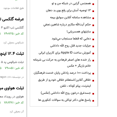
همجنس گرایی در شبکه من و تو
طبق اطلاعات موجود
13 توصیه آسان برای رفع بوی بد دهان
مشاهده سامانه آنلاين سوابق بیمه
عرضه گلکسی تب اکتیو 4 پرو 5G
حكم آيت‌الله مكارم درباره شاهين نجفي
گلکسی تب اکتیو ۴ پرو در وب‌سایت گواهی بلوتوث SIG، فهرست گوگل‌پلی و کنسول گوگل‌پلی مشاهده شده است.
سایتهای همسریابی!
کد خبر: ۷۹۰۷۲۵ تاریخ انتشار : ۱۴۰۱/۰۵/۲۵
دعايي كه قطعا مستجاب مي‌شود
شیائومی معرفی کرد
جزئیات جدید قتل روح الله داداشی
آموزش ساخت Apple ID برای کاربران ایرانی
تبلت 12.4 اینچی پد 5 پرو شیائومی رونمایی شد
راز خنده های اصغر فرهادی به حرکت بی شرمانه
تبلت شیائومی پد ۵ پرو 5G با تراشه‌ی Snapdragon 870 و نمایشگر ۱۱ اینچی ۱۲۰ هرتزی با وضوح 2.5K معرفی شد
خانم بازیگر + عکس
کد خبر: ۷۹۰۰۵۱ تاریخ انتشار : ۱۴۰۱/۰۵/۲۰
پرداخت ۱۰۰ درصد پاداش پایان خدمت فرهنگیان
در دونسخه Snapdragon 870 و 888
خلافی آنلاین/استعلام خلافی خودرو از طریق
اینترنت، پیام کوتاه ، تلفن
تبلت هواوی میت‌پد پرو ۱۱
جسدغرق درخون روح الله داداشی (عکس)
هواوی در رویداد معرفی Harmonyos 3.0 از تبلت جدید و قدرتمندی به‌نام Pad Pro 11
پاسخ های دکتر توکلی به سوالات کنکوری ها
کد خبر: ۷۸۸۴۸۱ تاریخ انتشار : ۱۴۰۱/۰۵/۰۷
آنر معرفی کرد