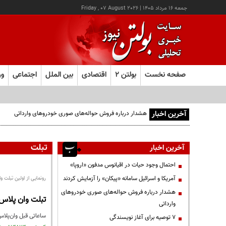
جمعه ۱۶ مرداد ۱۴۰۵
|
Friday , 07 August 2026
صفحه نخست
بولتن ۲
اقتصادی
بین الملل
اجتماعی
ور
آخرین اخبار
هشدار درباره فروش حواله‌های صوری خودروهای وارداتی
تبلت
آخرین اخبار
احتمال وجود حیات در اقیانوس مدفون «اروپا»
آمریکا و اسرائیل سامانه «پیکان» را آزمایش کردند
رونمایی از اولین تبلت و
هشدار درباره فروش حواله‌های صوری خودروهای
تبلت وان پلاس 
وارداتی
ساعاتی قبل وان‌پلاس 
۷ توصیه برای آغاز نویسندگی