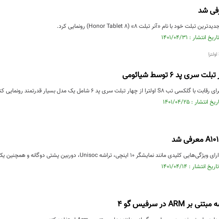
ت خود با نام «آنر تبلت 8» (Honor Tablet 8) رونمایی کرد.
سری پد ۶ توسط شیائومی
از چهار تبلت سری پد ۶ شامل یک مدل بسیار قدرتمند رونمایی کند.
ند نمایشگر 10 اینچی، تراشه Unisoc، دوربین پشتی دوگانه و همچنین یک باتری بزرگ است.
 ARM در سرفیس گو 4