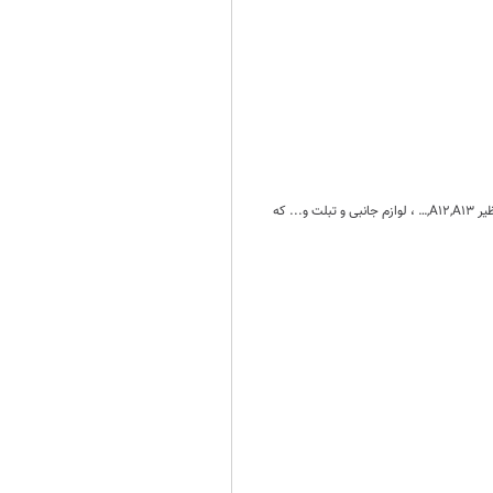
در ماه های اخیر برخی از شرکتهای واردکننده با ویرایش های غیر قانونی و غیر مجاز ثبت سفارش کالاهای زیر ۳۰۰ دلار نظیر A۱۲,A۱۳,… ، لوازم جانبی و تبلت و... که