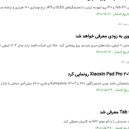
عرفی شدند.
یت ۵۰
وی به زودی معرفی خواهد شد
 را هم به دست کاربران برساند.
۸۷۰
8 یا Kompanio 1300T و باتری 8200 میلی‌آمپر ساعتی با شارژ سریع 68 وات بهره می‌برد.
 نام موتو G62 به کاربران معرفی کرد.