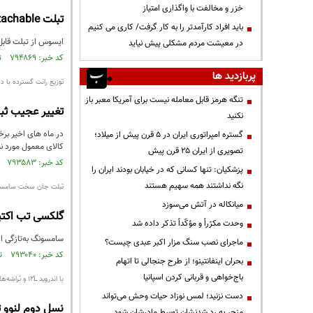
خزر و مخالفت با واگذاری امتیاز
تبلت ExpertBook B3 Detachable ایسوس رونمایی شد
باید افراد کارآمدتر را به کار گرفت/ کاری می کنیم
ایسوس از تبلت قابل تبدیل یا هی
در معیشت مردم مشکلی پیش نیاید
کد خبر: ۷۹۴۸۶۹ تاریخ انتشار : ۱۴۰۱/۰۶/۲۵
پربازدید ها
توزیع رانت گسترده با د
تنگه هرمز قابل معامله نیست برای آمریکا معبر باز
تغییر عجیب ثبت سفارش های زیر
نکنید
گستره امپراتوری ایران در ۵ قرن پیش از میلاد؛
کالای معمول مورد نی
تصویری از ایران ۲۵ قرن پیش
کد خبر: ۷۹۳۵۸۳ تاریخ انتشار : ۱۴۰۱/۰۶/۱۵
پزشکیان: تنها کسانی که در خیابان بودند ایران را
نگه نداشتند همه سهیم هستند
تبلت جان سخت سامسون
میانکاله در آتش می‌سوزد
گلکسی تب اکتیو ۴ پرو معرف
وحدت مکرّراً و مؤکّداً تذکر داده شد
سامسونگ به‌تازگی از تبلت ض
ماجرای نصب سنگ مزار اکبر عبدی چیست؟
کد خبر: ۷۹۳۰۴۰ تاریخ انتشار : ۱۴۰۱/۰۶/۱۱
بحران اینفانتینو؛ از طرح جنجالی تا اتهام
باج‌خواهی و قربانی کردن اسپانیا
با اندروید 12L و تراشه‌های مدیاتک
دست نزنید؛ لمس نوزاد حیات وحش می‌تواند
نسل دوم لنوو تب P11 و P11 پرو معر
منجر به رد شدنشان توسط مادرشان شود