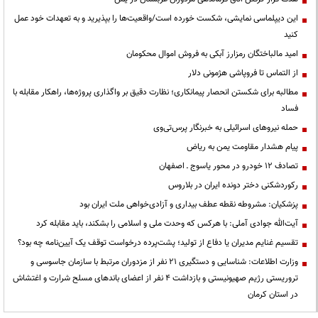
این دیپلماسی نمایشی، شکست خورده است/واقعیت‌ها را بپذیرید و به تعهدات خود عمل
کنید
امید مالباختگان رمزارز آبکی به فروش اموال محکومان
از التماس تا فروپاشی هژمونی دلار
مطالبه برای شکستن انحصار پیمانکاری؛ نظارت دقیق بر واگذاری پروژه‌ها، راهکار مقابله با
فساد
حمله نیروهای اسرائیلی به خبرنگار پرس‌تی‌وی
پیام هشدار مقاومت یمن به ریاض
تصادف ۱۲ خودرو در محور یاسوج ـ اصفهان
رکوردشکنی دختر دونده ایران در بلاروس
پزشکیان: مشروطه نقطه عطف بیداری و آزادی‌خواهی ملت ایران بود
آیت‌الله جوادی آملی: با هرکس که وحدت ملی و اسلامی را بشکند، باید مقابله کرد
تقسیم غنایم مدیران یا دفاع از تولید؛ پشت‌پرده درخواست توقف یک آیین‌نامه چه بود؟
وزارت اطلاعات: شناسایی و دستگیری ۲۱ نفر از مزدوران مرتبط با سازمان جاسوسی و
تروریستی رژیم صهیونیستی و بازداشت ۴ نفر از اعضای باندهای مسلح شرارت و اغتشاش
در استان کرمان