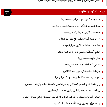
نقض آتش‌بس و حملات رژیم صهیونیستی به جنوب لبنان
پربحث ترین عناوین
هشتمین کلان شهر ایران مشخص شد
سوابق بیمه شدگان روی سایت تامین اجتماعی
همجنس گرایی در شبکه من و تو
13 توصیه آسان برای رفع بوی بد دهان
مشاهده سامانه آنلاين سوابق بیمه
حكم آيت‌الله مكارم درباره شاهين نجفي
سایتهای همسریابی!
دعايي كه قطعا مستجاب مي‌شود
جزئیات جدید قتل روح الله داداشی
آموزش ساخت Apple ID برای کاربران ایرانی
راز خنده های اصغر فرهادی به حرکت بی شرمانه خانم بازیگر + عکس
پرداخت ۱۰۰ درصد پاداش پایان خدمت فرهنگیان
خلافی آنلاین/استعلام خلافی خودرو از طریق اینترنت، پیام کوتاه ، تلفن
جسدغرق درخون روح الله داداشی (عکس)