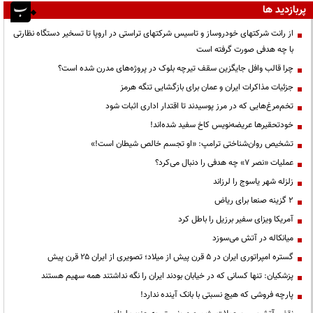
پربازدید ها
از رانت‌ شرکتهای خودروساز و تاسیس شرکتهای تراستی در اروپا تا تسخیر دستگاه نظارتی
با چه هدفی صورت گرفته است
چرا قالب وافل جایگزین سقف تیرچه بلوک در پروژه‌های مدرن شده است؟
جزئیات مذاکرات ایران و عمان برای بازگشایی تنگه هرمز
تخم‌مرغ‌هایی که در مرز پوسیدند تا اقتدار اداری اثبات شود
خودتحقیرها عریضه‌نویس کاخ سفید شده‌اند!
تشخیص روان‌شناختی ترامپ: «او تجسم خالص شیطان است!»
عملیات «نصر ۷» چه هدفی را دنبال می‌کرد؟
زلزله شهر یاسوج را لرزاند
۲ گزینه صنعا برای ریاض
آمریکا ویزای سفیر برزیل را باطل کرد
میانکاله در آتش می‌سوزد
گستره امپراتوری ایران در ۵ قرن پیش از میلاد؛ تصویری از ایران ۲۵ قرن پیش
پزشکیان: تنها کسانی که در خیابان بودند ایران را نگه نداشتند همه سهیم هستند
پارچه فروشی که هیچ نسبتی با بانک آینده ندارد!