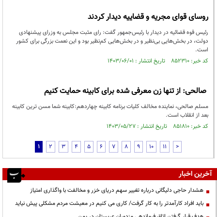
روسای قوای مجریه و قضاییه دیدار کردند
رئیس قوه قضائیه در دیدار با رئیس‌جمهور گفت: رای مثبت مجلس به وزرای پیشنهادی
دولت، در بخش‌هایی بی‌نظیر و در بخش‌هایی کم‌نظیر بود و این نعمت بزرگی برای کشور
است.
کد خبر: ۸۵۲۳۱۰ تاریخ انتشار : ۱۴۰۳/۰۶/۰۱
صالحی: از تنها زن معرفی شده برای کابینه حمایت کنیم
مسلم صالحی، نماینده مخالف کلیات برنامه کابینه چهاردهم:کابینه شما مسن ترین کابینه
بعد از انقلاب است.
کد خبر: ۸۵۱۸۱۰ تاریخ انتشار : ۱۴۰۳/۰۵/۲۷
1
2
3
4
5
6
7
8
9
10
11
>
آخرین اخبار
هشدار حاجی دلیگانی درباره تغییر سهم دریای خزر و مخالفت با واگذاری امتیاز
باید افراد کارآمدتر را به کار گرفت/ کاری می کنیم در معیشت مردم مشکلی پیش نیاید
هدف قرار گرفتن اتاق‌ فرماندهی مزدوران عربستان در یمن