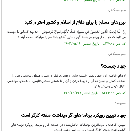
کد خبر: ۸۳۲۶۱۹ تاریخ انتشار : ۱۴۰۲/۰۸/۰۳
پیام صبحگاهی
نیروهای مسلح را برای دفاع از اسلام و کشور احترام کنید
إِنَّ اللَّهَ يُحِبُّ الَّذينَ يُقاتِلونَ في سَبيلِهِ صَفًّا كَأَنَّهُم بُنيانٌ مَرصوصٌ ، خداوند کسانی را دوست
می‌دارد که در راه او پیکار می‌کنند گوئی بنایی آهنین‌اند! سوره مبارکه الصف آیه ۴
کد خبر: ۸۲۷۸۰۵ تاریخ انتشار : ۱۴۰۲/۰۵/۱۶
پیام صبحگاهی
جهاد چیست؟
#امام_خامنه_ای: جهاد یعنی خسته نشدن، یعنی با فکر درست و منطقِ درست راهی را
انتخاب کردن و ایمان به آن راه پیدا کردن و آن را با همه‌ی سختی‌هایش، با همه‌ی موانعش
دنبال کردن و پیش رفتن
کد خبر: ۸۲۲۳۲۲ تاریخ انتشار : ۱۴۰۲/۰۲/۳۰
رضوی‌کیا:
جهاد تبیین رویکرد برنامه‌های گرامیداشت هفته کارگر است
تبیین آگاهانه و امیدآفرین توفیقات حاصل‌شده در جامعه کار و تولید، رویکرد برنامه‌های
گرامیداشت هفته کارگر امسال در سراسر کشور است.