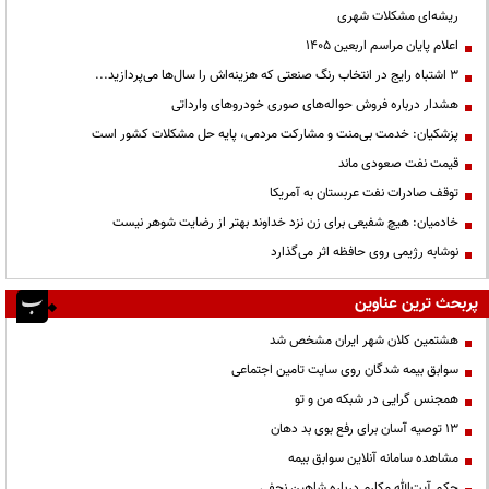
ریشه‌ای مشکلات شهری
اعلام پایان مراسم اربعین ۱۴۰۵
3 اشتباه رایج در انتخاب رنگ صنعتی که هزینه‌اش را سال‌ها می‌پردازید...
هشدار درباره فروش حواله‌های صوری خودروهای وارداتی
پزشکیان: خدمت بی‌منت و مشارکت مردمی، پایه حل مشکلات کشور است
قیمت نفت صعودی ماند
توقف صادرات نفت عربستان به آمریکا
خادمیان: هیچ شفیعی برای زن نزد خداوند بهتر از رضایت شوهر نیست
نوشابه رژیمی روی حافظه اثر می‌گذارد
پربحث ترین عناوین
هشتمین کلان شهر ایران مشخص شد
سوابق بیمه شدگان روی سایت تامین اجتماعی
همجنس گرایی در شبکه من و تو
13 توصیه آسان برای رفع بوی بد دهان
مشاهده سامانه آنلاين سوابق بیمه
حكم آيت‌الله مكارم درباره شاهين نجفي