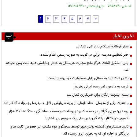
کد خبر: ۷۹۵۴۷۸ تاریخ انتشار : ۱۴۰۱/۰۶/۳۱
1
2
3
4
5
6
7
>
آخرین اخبار
سفر فرمانده سنتکام به اراضی اشغالی
خبر تعطیلی مدرسه ایرانی در کویت به صورت رسمی اعلام نشده
یمن: تشکیل ائتلاف هرگز مانع مجازات عربستان به خاطر جنایاتش علیه ملت یمن نخواهد
شد
نشان استاندارد به معنای پایان مسئولیت خودروساز نیست
غریبه به دادمون نمی‌رسه؛ ایرانی بخریم!
بسته اینترنت رایگان برای خبرنگاران فعال شد
با اعتراف یکی از متهمان، ابعاد تازه‌ای از پرونده ربایش و قتل حمیدرضا رجب‌زاده آشکار شد
ریمـدان؛ مرزی گرفتار در صف، کمبود زیرساخت و ضعف هماهنگی دستگاه‌ها / ۳ هزار
کامیون در انتظار، رانندگان بدون حتی یک سرویس بهداشتی!
تایید هشدارهای گذشته بولتن نیوز توسط سخنگوی قوه قضائیه در خصوص کارت های
بارزگانی و اجاره ای که به بحران ارزی رسیده اند