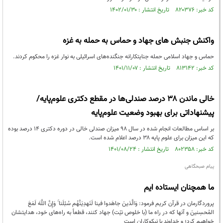
کد خبر: ۸۲۰۳۷۶ تاریخ انتشار : ۱۴۰۲/۰۱/۳۰
واکنش جنبش های جهاد و حماس به حمله به غزه
حماس و جهاد اسلامی حمله جنایتکارانه جنگنده‌های اسرائیلی به نوار غزه را محکوم کردند.
کد خبر: ۸۱۳۱۴۲ تاریخ انتشار : ۱۴۰۱/۱۱/۰۷
خالی ماندن ۳۸ درصد صندلی‌ها در مقطع دکتری علوم‌پایه/
پیشنهاداتی برای بهبود وضعیت علوم‌پایه
بر اساس مطالعات انجام شده در سال ۹۸ میزان صندلی خالی در دوره دکتری ۱۴ درصد بوده
که این میزان برای علوم پایه ۳۸ درصد اعلام شده است.
کد خبر: ۸۰۲۳۵۸ تاریخ انتشار : ۱۴۰۱/۰۸/۲۴
پیام صبحگاهی
ما همچنان ایستاده ایم
پروردگارمان در قرآن کریم فرمود: وَالَّذينَ جاهَدوا فينا لَنَهدِيَنَّهُم سُبُلَنا ۚ وَإِنَّ اللَّهَ لَمَعَ
المُحسِنينَ و آنها که در راه ما (با خلوص نیّت) جهاد کنند، قطعاً به راه‌های خود، هدایتشان
خواهیم کرد؛ و خداوند با نیکوکاران است