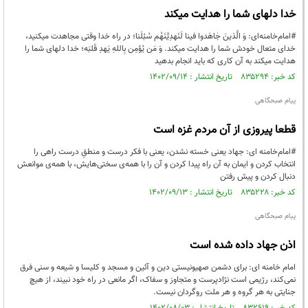
خدا دلهای شما را هدایت میکند
#امام‌خامنه‌ای: وَ الَّذینَ جٰاهَدوا فینا لَنَهدِیَّنَهُم سُبُلَنا؛ در راه خدا وقتی مجاهدت میکنید،
خدای متعال خودش شما را هدایت میکند. وَ مَن یُؤمِن بِاللهِ یَهدِ قَلبَه؛ خدا دلهای شما را
هدایت میکند به آن کاری که باید انجام بدهید
کد خبر: ۸۳۵۲۹۴ تاریخ انتشار : ۱۴۰۲/۰۹/۱۴
پیام صبحگاهی
قطعا پیروزی از آن مردم غزه است
#امام‌خامنه ای: جهاد یعنی خسته نشدن، یعنی با فکر درست و منطقِ درست راهی را
انتخاب کردن و ایمان به آن راه پیدا کردن و آن را با همه‌ی سختی‌هایش، با همه‌ی موانعش
دنبال کردن و پیش رفتن
کد خبر: ۸۳۵۲۲۸ تاریخ انتشار : ۱۴۰۲/۰۹/۱۳
پیام صبحگاهی
اذن جهاد داده شده است
امام خامنه ای: برای دشمن صهیونیستی دین و آئین و مسجد و کلیسا و شیعه و سنی فرق
نمی‌کند، رژیمی است نژادپرست و متجاوز و سفاک، اگر مانعی در راه خود نبیند، از هیچ
جنایتی به هر گروه و هر ملت روگردان نیست.