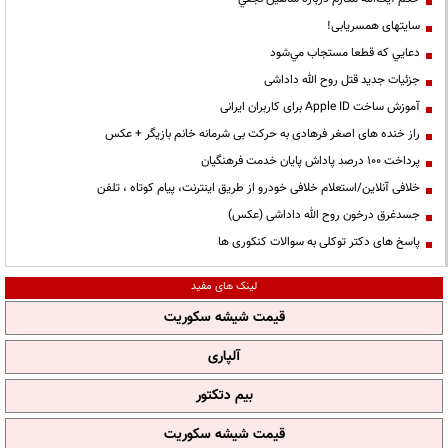
سایتهای همسریابی!
دعايي كه قطعا مستجاب مي‌شود
جزئیات جدید قتل روح الله داداشی
آموزش ساخت Apple ID برای کاربران ایرانی
راز خنده های اصغر فرهادی به حرکت بی شرمانه خانم بازیگر + عکس
پرداخت ۱۰۰ درصد پاداش پایان خدمت فرهنگیان
خلافی آنلاین/استعلام خلافی خودرو از طریق اینترنت، پیام کوتاه ، تلفن
جسدغرق درخون روح الله داداشی (عکس)
پاسخ های دکتر توکلی به سوالات کنکوری ها
لینک های مفید
قیمت شیشه سکوریت
آلپاری
بیم دتکتور
قیمت شیشه سکوریت