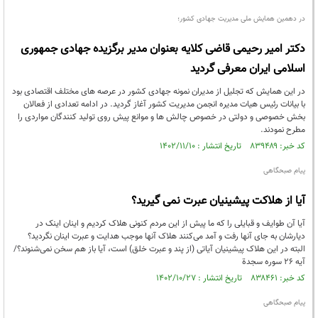
در دهمین همایش ملی مدیریت جهادی کشور؛
دکتر امیر رحیمی قاضی کلایه بعنوان مدیر برگزیده جهادی جمهوری
اسلامی ایران معرفی گردید
در این همایش که تجلیل از مدیران نمونه جهادی کشور در عرصه های مختلف اقتصادی بود
با بیانات رئیس هیات مدیره انجمن مدیریت کشور آغاز گردید. در ادامه تعدادی از فعالان
بخش خصوصی و دولتی در خصوص چالش ها و موانع پیش روی تولید کنندگان مواردی را
مطرح نمودند.
کد خبر: ۸۳۹۴۸۹ تاریخ انتشار : ۱۴۰۲/۱۱/۱۰
پیام صبحگاهی
آیا از هلاکت پیشینیان عبرت نمی گیرید؟
آیا آن طوایف و قبایلی را که ما پیش از این مردم کنونی هلاک کردیم و اینان اینک در
دیارشان به جای آنها رفت و آمد می‌کنند هلاک آنها موجب هدایت و عبرت اینان نگردید؟
البته در این هلاک پیشینیان آیاتی (از پند و عبرت خلق) است، آیا باز هم سخن نمی‌شنوند؟/
آیه 26 سوره سجدة
کد خبر: ۸۳۸۴۶۱ تاریخ انتشار : ۱۴۰۲/۱۰/۲۷
پیام صبحگاهی