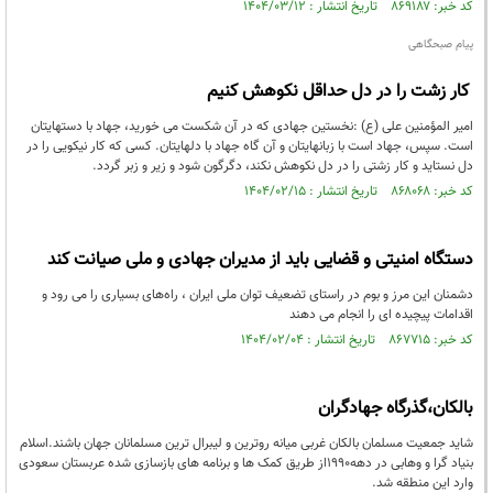
کد خبر: ۸۶۹۱۸۷ تاریخ انتشار : ۱۴۰۴/۰۳/۱۲
پیام صبحگاهی
کار زشت را در دل حداقل نکوهش کنیم
امير المؤمنين علی (ع) :نخستين جهادى كه در آن شكست مى خوريد، جهاد با دستهايتان
است. سپس، جهاد است با زبانهايتان و آن گاه جهاد با دلهايتان. كسى كه كار نيكويى را در
دل نستايد و كار زشتى را در دل نكوهش نكند، دگرگون شود و زير و زبر گردد.
کد خبر: ۸۶۸۰۶۸ تاریخ انتشار : ۱۴۰۴/۰۲/۱۵
دستگاه امنیتی و قضایی باید از مدیران جهادی و ملی صیانت کند
دشمنان این مرز و بوم در راستای تضعیف توان ملی ایران ، راه‌های بسیاری را می رود و
اقدامات پیچیده ای را انجام می دهند
کد خبر: ۸۶۷۷۱۵ تاریخ انتشار : ۱۴۰۴/۰۲/۰۴
بالکان،گذرگاه جهادگران
شاید جمعیت مسلمان بالکان غربی میانه روترین و لیبرال ترین مسلمانان جهان باشند.اسلام
بنیاد گرا و وهابی در دهه1990از طریق کمک ها و برنامه های بازسازی شده عربستان سعودی
وارد این منطقه شد.