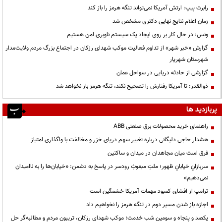
رابرت پیپ: ارتش آمریکا نمی‌تواند تنگه هرمز را باز کند
زمان اعلام نتایج نهایی دکتری مشخص شد
ونس: در حال کار بر روی ایجاد یک سیستم ناوبری امن هستیم
گزارش «خبر شهر» از تداوم فعالیت موکب شهدای رزکان در اجتماع بزرگ مردم ولایت‌مدار
شهرستان شهریار
گزارشی از حادثه دریایی در سواحل عمان
ذوالقدر: تا آمریکا رفتارش را تصحیح نکند، تنگه هرمز باز نخواهد شد
پربازدید ها
راهنمای خرید محصولات برق صنعتی ABB
هشدار حاجی دلیگانی درباره تغییر سهم دریای خزر و مخالفت با واگذاری امتیاز
فرق است میان مجاهدان در میدان و ساکتین
سربازانِ خیابانِ ظهور؛ ملتِ مبعوثِ رودسر در پاسخ به دشمن: «خیابان‌ها را به ناامیدان
نمی‌دهیم»
ترامپ از افشای کمبود مهمات آمریکا خشمگین است
اجازه باز شدن مسیر دوم در تنگه هرمز را نخواهیم داد
یکصد و پنجاه و سومین شب خدمت؛ موکب شهدای رزکان، تریبون مردم و مطالبه‌گر حل