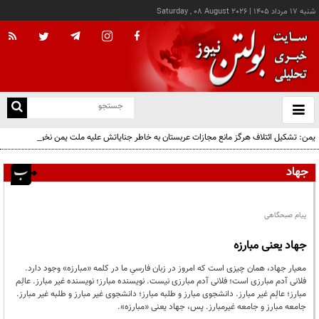
شنبه ۱۷ مرداد ۱۴۰۵
|
Saturday , 08 August 2026
از
و
ته
یمن: تشکیل ائتلاف هرگز مانع مجازات عربستان به خاطر جنایاتش علیه ملت یمن نخواهد شد
ن
نو
جهاد
پیام صبحگاهی
جهاد یعنی مبارزه‌
معیار جهاد، همان چیزی است که امروز در زبان ‌فارسىِ ما در کلمه «مبارزه» وجود دارد.
فلانی آدم مبارزی است؛ فلانی آدم مبارزی نیست. نویسنده مبارز؛ نویسنده غیر مبارز. ‌عالِم
مبارز؛ عالِم غیر مبارز. دانشجوی مبارز و طلبه مبارز؛ دانشجوی غیر مبارز و طلبه غیر مبارز.
جامعه مبارز و جامعه غیرمبارز. ‌پس، جهاد یعنی «مبارزه‌».‌