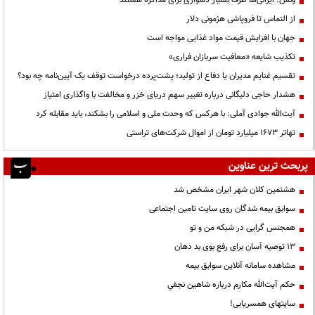
ونس: ایرانی‌ها طرف بسیار دشواری برای مذاکره هستند
از التماس تا فروپاشی هژمونی دلار
جهان با افزایش قیمت مواد غذایی مواجه است
تکذیب شایعه «معافیت سربازان فراری»
تقسیم غنایم مدیران یا دفاع از تولید؛ پشت‌پرده درخواست توقف یک آیین‌نامه چه بود؟
هشدار حاجی دلیگانی درباره تغییر سهم دریای خزر و مخالفت با واگذاری امتیاز
آیت‌الله جوادی آملی: با هرکس که وحدت ملی و اسلامی را بشکند، باید مقابله کرد
تهاتر ۱۶۷۳ میلیارد تومان از اموال شرکت‌های تراستی
پربحث ترین عناوین
هشتمین کلان شهر ایران مشخص شد
سوابق بیمه شدگان روی سایت تامین اجتماعی
همجنس گرایی در شبکه من و تو
13 توصیه آسان برای رفع بوی بد دهان
مشاهده سامانه آنلاين سوابق بیمه
حكم آيت‌الله مكارم درباره شاهين نجفي
سایتهای همسریابی!