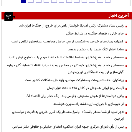
آخرین اخبار
رئیس ستاد مشترک ارتش آمریکا خواستار راهی برای خروج از جنگ با ایران شد
جای خالی «اقتصاد جنگی» در شرایط جنگی
اعتراف رسانه‌های خارجی به شکست ترامپ حاصل مجاهدت رسانه‌های انقلابی است
مبادا اختیار تنگه هرمز را به دشمن بدهید
صمصامی خطاب به پزشکیان: به شما اطلاعات غلط دادند؛ مردم را ساده‌لوح فرض نکنید!
صمصامی خطاب به پزشکیان: خودتان در مجلس بودید؛ دیدید انتقادات نمایندگان درباره
گران‌سازی ارز بود، نه واگذاری ایران‌خودرو
پزشکیان: خدمت بی‌منت و مشارکت مردمی، پایه حل مشکلات کشور است
قیمت‌ برنج ایرانی همچنان در کانال ۴۵۰ تا ۵۵۰ هزار تومان
وقتی دیتاسنترها از هوش مصنوعی جلو می‌زنند؛ زنگ خطر برای اقتصاد AI
از خبرسازی تا جریان‌سازی نقشه راه مدیران هوشمند
«چرا نباید از شما متنفر باشند؟»؛ پاسخ معنادار یک کاربر خارجی به قدرت و توانمندی
ایرانیان
پس از رأی شورای مرکزی جبهه ایران اسلامی؛ اعضای حقیقی و حقوقی دفتر سیاسی