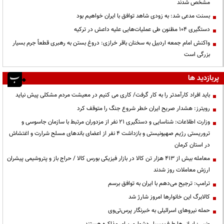
مشخص شدند
بسنت مدعی شد: به زودی شاهد توافق با ایران خواهیم بود
دستگیری ۱۰۴ مظنون طی عملیات‌هایی علیه داعش در ترکیه
واکنش امام جمعه اردبیل به سخنان باقر خرازی: دروغ بستن به رهبری قطعاً جرم بسیار
بزرگی است
پربازدید ها
باید افراد کارآمدتر را به کار گرفت/ کاری می کنیم در معیشت مردم مشکلی پیش نیاید
رویترز: هشدار صریح ایران خطر شروع جنگ را متوقف کرد
وزارت اطلاعات: شناسایی و دستگیری ۲۱ نفر از مزدوران مرتبط با سازمان جاسوسی و
تروریستی رژیم صهیونیستی و بازداشت ۴ نفر از اعضای باندهای مسلح شرارت و اغتشاش
در استان کرمان
معامله بیش از ۴۱۳ هزار تن کالا در بازار فیزیکی بورس کالا / حراج باز و پتروشیمی پیشران
ارزش معاملات روز شدند
ترامپ: ترجیح می‌دهم با ایران به توافق برسم
کالابرگ این خانوارها امروز شارژ شد
حمله نیروهای اسرائیلی به خبرنگار پرس‌تی‌وی