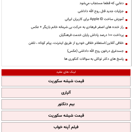
دعايي كه قطعا مستجاب مي‌شود
جزئیات جدید قتل روح الله داداشی
آموزش ساخت Apple ID برای کاربران ایرانی
راز خنده های اصغر فرهادی به حرکت بی شرمانه خانم بازیگر + عکس
پرداخت ۱۰۰ درصد پاداش پایان خدمت فرهنگیان
خلافی آنلاین/استعلام خلافی خودرو از طریق اینترنت، پیام کوتاه ، تلفن
جسدغرق درخون روح الله داداشی (عکس)
پاسخ های دکتر توکلی به سوالات کنکوری ها
لینک های مفید
قیمت شیشه سکوریت
آلپاری
بیم دتکتور
قیمت شیشه سکوریت
فیلم آپنه خواب