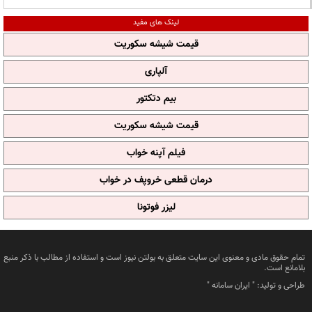
لینک های مفید
قیمت شیشه سکوریت
آلپاری
بیم دتکتور
قیمت شیشه سکوریت
فیلم آپنه خواب
درمان قطعی خروپف در خواب
لیزر فوتونا
تمام حقوق مادی و معنوی این سایت متعلق به بولتن نیوز است و استفاده از مطالب با ذکر منبع
بلامانع است.
طراحی و تولید: "
ایران سامانه
"