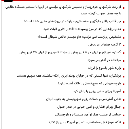
از رانت‌ شرکتهای خودروساز و تاسیس شرکتهای تراستی در اروپا تا تسخیر دستگاه نظارتی
با چه هدفی صورت گرفته است
چرا قالب وافل جایگزین سقف تیرچه بلوک در پروژه‌های مدرن شده است؟
تخم‌مرغ‌هایی که در مرز پوسیدند تا اقتدار اداری اثبات شود
تشخیص روان‌شناختی ترامپ: «او تجسم خالص شیطان است!»
۲ گزینه صنعا برای ریاض
گستره امپراتوری ایران در ۵ قرن پیش از میلاد؛ تصویری از ایران ۲۵ قرن پیش
میانکاله در آتش می‌سوزد
زلزله شهر یاسوج را لرزاند
پزشکیان: تنها کسانی که در خیابان بودند ایران را نگه نداشتند همه سهیم هستند
پارچه فروشی که هیچ نسبتی با بانک آینده ندارد!
آمریکا ویزای سفیر برزیل را باطل کرد
نقض آتش‌بس و حملات رژیم صهیونیستی به جنوب لبنان
جدال بهرام افشاری و امین حیایی در صدر جدول
حمایت از هشت هزار نوآموز سیستان و بلوچستانی
تنگه هرمز قابل معامله نیست برای آمریکا معبر باز نکنید