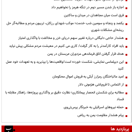
اجازه باز شدن مسیر دوم در تنگه هرمز را نخواهیم داد
فرق است میان مجاهدان در میدان و ساکتین
یکصد و پنجاه و سومین شب خدمت؛ موکب شهدای رزکان، تریبون مردم و مطالبه‌گر حل
ریشه‌ای مشکلات شهری
هشدار حاجی دلیگانی درباره تغییر سهم دریای خزر و مخالفت با واگذاری امتیاز
باید افراد کارآمدتر را به کار گرفت/ کاری می کنیم در معیشت مردم مشکلی پیش نیاید
هدف قرار گرفتن اتاق‌ فرماندهی مزدوران عربستان در یمن
این دیپلماسی نمایشی، شکست خورده است/واقعیت‌ها را بپذیرید و به تعهدات خود عمل
کنید
امید مالباختگان رمزارز آبکی به فروش اموال محکومان
از التماس تا فروپاشی هژمونی دلار
مطالبه برای شکستن انحصار پیمانکاری؛ نظارت دقیق بر واگذاری پروژه‌ها، راهکار مقابله با
فساد
حمله نیروهای اسرائیلی به خبرنگار پرس‌تی‌وی
پیام هشدار مقاومت یمن به ریاض
پربازدید ها