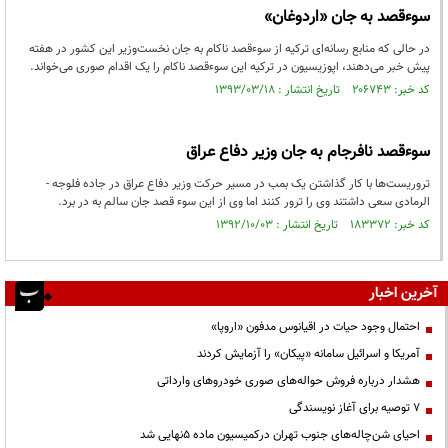
سوء‌قصد به جان «اردوغان»
در حالی که منابع رسانه‌ای ترکیه از سوء‌قصد ناکام به جان نخست‌وزیر این کشور در هفته
پیش خبر می‌دهند، اپوزیسیون در ترکیه این سوء‌قصد ناکام را یک اقدام صوری می‌خواند.
کد خبر: ۲۰۶۷۴۳ تاریخ انتشار : ۱۳۹۳/۰۳/۱۸
سوءقصد نافرجام به جان وزیر دفاع عراق
تروریست‌ها با کار گذاشتن یک بمب در مسیر حرکت وزیر دفاع عراق در جاده فلوجه -
الرمادی سعی داشتند وی را ترور کنند اما وی از این سوء قصد جان سالم به در برد.
کد خبر: ۱۸۳۳۷۲ تاریخ انتشار : ۱۳۹۲/۱۰/۰۳
آخرین اخبار
احتمال وجود حیات در اقیانوس مدفون «اروپا»
آمریکا و اسرائیل سامانه «پیکان» را آزمایش کردند
هشدار درباره فروش حواله‌های صوری خودروهای وارداتی
۷ توصیه برای آغاز نویسندگی
احیای شن‌چاله‌های جنوب تهران درکمیسیون ماده ۵نهایی شد