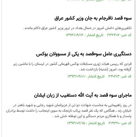
سوء قصد نافرجام به جان وزیر کشور عراق
تکفیری‌های داعش امروز در شمال بغداد در ترور وزیر کشور عراق ناکام ماندند.
کد خبر: ۲۳۲۴۰۲ تاریخ انتشار : ۱۳۹۳/۰۹/۱۲
دستگیری عامل سوءقصد به یکی از مسوولان بوکس
فردی که رییس هیات ژوری مسابقات بوکس قهرمانی کشور در لرستان را با ماشین زیر
گرفته بود، امروز (شنبه) بازداشت شد.
کد خبر: ۲۳۰۶۱۳ تاریخ انتشار : ۱۳۹۳/۰۹/۰۱
ماجرای سوء قصد به آیت الله دستغیب از زبان ایشان
در روز راهپیمایی به مناسبت شهادت دو تن از عزیزانمان شهید رجایی و شهید باهنر در
خیابان زند ، هنگامی که یک نفر قصد پرتاب نارنجک به سوی اینجانب را داشت توسط برادران
پاسدار و با همکاری مردم دستگیر و این توطئه خنثی شد .
کد خبر: ۲۱۹۳۲۰ تاریخ انتشار : ۱۳۹۳/۰۶/۱۵