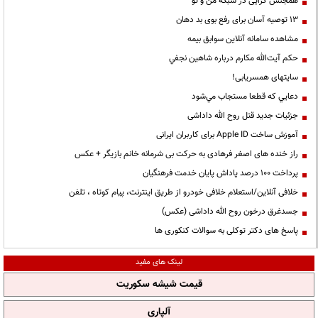
همجنس گرایی در شبکه من و تو
13 توصیه آسان برای رفع بوی بد دهان
مشاهده سامانه آنلاين سوابق بیمه
حكم آيت‌الله مكارم درباره شاهين نجفي
سایتهای همسریابی!
دعايي كه قطعا مستجاب مي‌شود
جزئیات جدید قتل روح الله داداشی
آموزش ساخت Apple ID برای کاربران ایرانی
راز خنده های اصغر فرهادی به حرکت بی شرمانه خانم بازیگر + عکس
پرداخت ۱۰۰ درصد پاداش پایان خدمت فرهنگیان
خلافی آنلاین/استعلام خلافی خودرو از طریق اینترنت، پیام کوتاه ، تلفن
جسدغرق درخون روح الله داداشی (عکس)
پاسخ های دکتر توکلی به سوالات کنکوری ها
لینک های مفید
قیمت شیشه سکوریت
آلپاری