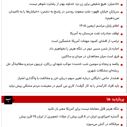
خادمیان: هیچ شفیعی برای زن نزد خداوند بهتر از رضایت شوهر نیست
سربازانِ خیابانِ ظهور؛ ملتِ مبعوثِ رودسر در پاسخ به دشمن: «خیابان‌ها را به ناامیدان
نمی‌دهیم»
اعلام پایان مراسم اربعین ۱۴۰۵
توقف صادرات نفت عربستان به آمریکا
ترامپ از افشای کمبود مهمات آمریکا خشمگین است
اجازه باز شدن مسیر دوم در تنگه هرمز را نخواهیم داد
فرق است میان مجاهدان در میدان و ساکتین
یکصد و پنجاه و سومین شب خدمت؛ موکب شهدای رزکان، تریبون مردم و مطالبه‌گر حل
ریشه‌ای مشکلات شهری
هشدار حاجی دلیگانی درباره تغییر سهم دریای خزر و مخالفت با واگذاری امتیاز
باید افراد کارآمدتر را به کار گرفت/ کاری می کنیم در معیشت مردم مشکلی پیش نیاید
پربازدید ها
تنگه هرمز قابل معامله نیست برای آمریکا معبر باز نکنید
گستره امپراتوری ایران در ۵ قرن پیش از میلاد؛ تصویری از ایران ۲۵ قرن پیش
میانکاله در آتش می‌سوزد