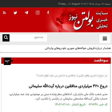
جمعه ۱۶ مرداد ۱۴۰۵
|
Friday , 07 August 2026
از
و
ته
هشدار درباره فروش حواله‌های صوری خودروهای وارداتی
ن
نو
سوءقصد
جز دروغ و نامردی توقع دیگری از منافقین و اذنابش می شود توقع داشت؟
دروغ ۴۲۰ میلیاردی منافقین درباره آیت‌الله سلیمانی
مدیر شعب بانک ملی مازندران، ادعاهای مطرح‌شده مبنی بر موجودی چند صد میلیاردی
حساب بانکی آیت‌الله عباسعلی سلیمانی در بابلسر را تکذیب کرد.
کد خبر: ۸۲۰۷۴۸ تاریخ انتشار : ۱۴۰۲/۰۲/۰۸