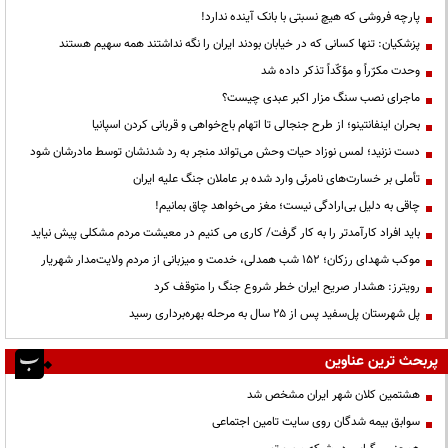
پارچه فروشی که هیچ نسبتی با بانک آینده ندارد!
پزشکیان: تنها کسانی که در خیابان بودند ایران را نگه نداشتند همه سهیم هستند
وحدت مکرّراً و مؤکّداً تذکر داده شد
ماجرای نصب سنگ مزار اکبر عبدی چیست؟
بحران اینفانتینو؛ از طرح جنجالی تا اتهام باج‌خواهی و قربانی کردن اسپانیا
دست نزنید؛ لمس نوزاد حیات وحش می‌تواند منجر به رد شدنشان توسط مادرشان شود
تأملی بر خسارت‌های نامرئی وارد شده بر عاملان جنگ علیه ایران
چاقی به دلیل بی‌ارادگی نیست؛ مغز می‌خواهد چاق بمانیم!
باید افراد کارآمدتر را به کار گرفت/ کاری می کنیم در معیشت مردم مشکلی پیش نیاید
موکب شهدای رزکان؛ ۱۵۲ شب همدلی، خدمت و میزبانی از مردم ولایت‌مدار شهریار
رویترز: هشدار صریح ایران خطر شروع جنگ را متوقف کرد
پل شهرستان پل‌سفید پس از ۲۵ سال به مرحله بهره‌برداری رسید
پربحث ترین عناوین
هشتمین کلان شهر ایران مشخص شد
سوابق بیمه شدگان روی سایت تامین اجتماعی