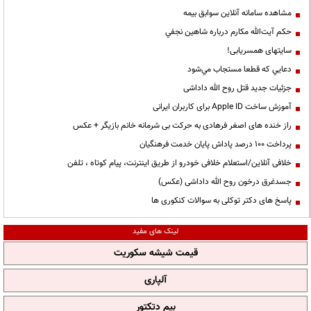
مشاهده سامانه آنلاين سوابق بیمه
حكم آيت‌الله مكارم درباره شاهين نجفي
سایتهای همسریابی!
دعايي كه قطعا مستجاب مي‌شود
جزئیات جدید قتل روح الله داداشی
آموزش ساخت Apple ID برای کاربران ایرانی
راز خنده های اصغر فرهادی به حرکت بی شرمانه خانم بازیگر + عکس
پرداخت ۱۰۰ درصد پاداش پایان خدمت فرهنگیان
خلافی آنلاین/استعلام خلافی خودرو از طریق اینترنت، پیام کوتاه ، تلفن
جسدغرق درخون روح الله داداشی (عکس)
پاسخ های دکتر توکلی به سوالات کنکوری ها
لینک های مفید
قیمت شیشه سکوریت
آلپاری
بیم دتکتور