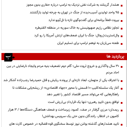
هشدار گرینلند به شرکت نفتی نزدیک به ترامپ درباره حفاری بدون مجوز
95 واحد تولیدی آسیب‌دیده از جنگ در تهران به چرخه تولید بازگشتند
بیروت فعلاً برنامه‌ای برای گفت‌وگوی تازه با تل‌آویو ندارد
تجاوز نظامی رژیم صهیونیستی به خاک سوریه در منطقه القنیطره
وال‌استریت‌ژرونال: جنگ با ایران ضعف‌های ارتش آمریکا را رو کرد
طعنه سی‌ان‌ان به توهم ترامپ برای تسلیم ایران
پربازدید ها
۳۰ سال واگذاری و خروج ثروت ملی؛ گام دوم تضعیف بنیه مردم وایجاد نارضایتی در بین
احاد مردم
با اعتراف یکی از متهمان، ابعاد تازه‌ای از پرونده ربایش و قتل حمیدرضا رجب‌زاده آشکار شد
آغاز یک سلسله‌کلیپ ۱۰ قسمتی با محور «جهاد اقتصادی»؛ از ریشه‌یابی مشکلات تا
راهکارهایی که می‌تواند مسیر اقتصاد کشور را تغییر دهد
توافقِ بدونِ تاییدِ رهبری؛ تنها یک قراردادِ بی‌ارزش است
ریمـدان؛ مرزی گرفتار در صف، کمبود زیرساخت و ضعف هماهنگی دستگاه‌ها / ۳ هزار
کامیون در انتظار، رانندگان بدون حتی یک سرویس بهداشتی!
تایید هشدارهای گذشته بولتن نیوز توسط سخنگوی قوه قضائیه در خصوص کارت های