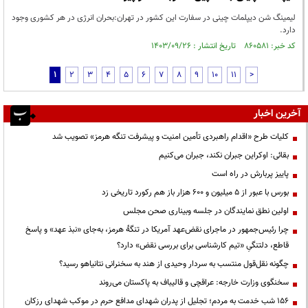
لیمینگ شن دیپلمات چینی در سفارت این کشور در تهران:بحران انرژی در هر کشوری وجود
دارد.
کد خبر: ۸۶۰۵۸۱ تاریخ انتشار : ۱۴۰۳/۰۹/۲۶
1
2
3
4
5
6
7
8
9
10
11
>
آخرین اخبار
کلیات طرح «اقدام راهبردی تأمین امنیت و پیشرفت تنگه هرمز» تصویب شد
بقائی: اوکراین جبران نکند، جبران می‌کنیم
پاییز پربارش در راه است
بورس با عبور از ۵ میلیون و ۶۰۰ هزار باز هم رکورد تاریخی زد
اولین نطق نمایندگان در جلسه وبیناری صحن مجلس
چرا رئیس‌جمهور در ماجرای نقض‌عهد آمریکا در تنگهٔ هرمز، به‌جای «نبذ عهد» و پاسخ
قاطع، دلتنگیِ «تیم کارشناسی برای بررسی نقض» دارد؟
چگونه نقل‌قول منتسب به سردار وحیدی از هند به سخنرانی نتانیاهو رسید؟
سخنگوی وزارت خارجه: عراقچی و قالیباف به پاکستان می‌روند
۱۵۶ شب خدمت به مردم؛ تجلیل از پدران شهدای مدافع حرم در موکب شهدای رزکان