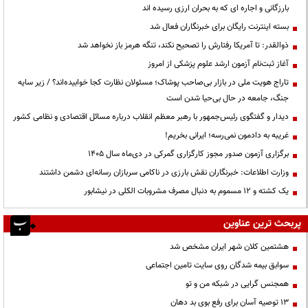
بارزگانی و اجاره ای که به بحران ارزی رسیده اند
بسته اینترنت رایگان برای خبرنگاران فعال شد
ذوالقدر: تا آمریکا رفتارش را تصحیح نکند، تنگه هرمز باز نخواهد شد
آغاز ثبت‌نام آزمون ارشد علوم پزشکی از امروز
تاراج هویت ملی در بازار بی‌صاحب پوشاک؛ مسئولان نظارت کجا خوابیده‌اند؟ / زیر سایه
جنگ، جامعه در حال بی‌حیا شدن است
دیدار و گفتگوی رئیس‌جمهور با رهبر معظم انقلاب درباره مسائل اقتصادی و نظامی کشور
غریبه به دادمون نمی‌رسه؛ ایرانی بخریم!
برگزاری آزمون صدور مجوز کارگزاری گمرکی در دی‌ماه سال ۱۴۰۵
وزارت اطلاعات: خبرنگاران نقش بارزی در ناکامی سربازان رسانه‌ای دشمن داشتند
یک کشته و ۱۲ مسموم به دنبال مصرف مشروبات الکلی در نیشابور
پربحث ترین عناوین
هشتمین کلان شهر ایران مشخص شد
سوابق بیمه شدگان روی سایت تامین اجتماعی
همجنس گرایی در شبکه من و تو
13 توصیه آسان برای رفع بوی بد دهان