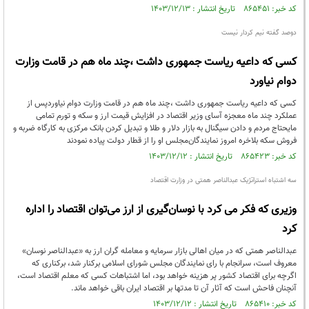
کد خبر: ۸۶۵۴۵۱ تاریخ انتشار : ۱۴۰۳/۱۲/۱۳
دوصد گفته نیم کردار نیست
کسی که داعیه ریاست جمهوری داشت ،چند ماه هم در قامت وزارت
دوام نیاورد
کسی که داعیه ریاست جمهوری داشت ،چند ماه هم در قامت وزارت دوام نیاوردپس از
عملکرد چند ماه معجزه آسای وزیر اقتصاد در افزایش قیمت ارز و سکه و تورم تمامی
مایحتاج مردم و دادن سیگنال به بازار دلار و طلا و تبدیل کردن بانک مرکزی به کارگاه ضربه و
فروش سکه بلاخره امروز نمایندگان‌مجلس او را از قطار دولت پیاده نمودند
کد خبر: ۸۶۵۴۲۳ تاریخ انتشار : ۱۴۰۳/۱۲/۱۲
سه اشتباه استراتژیک عبدالناصر همتی در وزارت اقتصاد
وزیری که فکر می کرد با نوسان‌گیری از ارز می‌توان اقتصاد را اداره
کرد
عبدالناصر همتی که در میان اهالی بازار سرمایه و معامله گران ارز به «عبدالناصر نوسان»
معروف است، سرانجام با رای نمایندگان مجلس شورای اسلامی برکنار شد، برکناری که
اگرچه برای اقتصاد کشور پر هزینه خواهد بود، اما اشتباهات کسی که معلم اقتصاد است،
آنچنان فاحش است که آثار آن تا مدتها بر اقتصاد ایران باقی خواهد ماند.
کد خبر: ۸۶۵۴۱۰ تاریخ انتشار : ۱۴۰۳/۱۲/۱۲