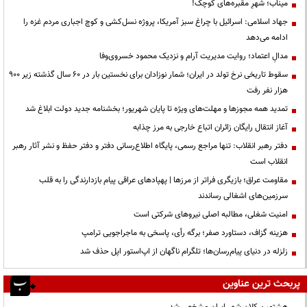
میناب؛ شهرِ مقبره‌های کوچک!
جهاد اسلامی: اسرائیل با چراغ سبز آمریکا، پروژه نسل‌کشی و کوچ اجباری مردم غزه را
ادامه می‌دهد
مدالِ اعتماد؛ روایت مدیریت آرام و نزدیک محمود خسروی‌وفا
سقوط تاریخی نرخ تولد در ایران؛ شمار نوزادان برای نخستین بار در ۶۰ سال گذشته زیر ۹۰۰
هزار نفر رفت
تمدید همه مجوزها و مهلت‌های ویژه تا پایان شهریور؛ بخشنامه جدید دولت ابلاغ شد
آغاز انتقال رایگان زائران اتباع خارجی به مرز چذابه
دفتر رهبر انقلاب: تنها مراجع رسمی، پایگاه اطلاع‌رسانی دفتر و دفتر حفظ و نشر آثار رهبر
انقلاب است
مقاومت عراق؛ بازیگری فراتر از مرزها | پهپادهای عراقی پیام بازدارندگی را به قلب
سرزمین‌های اشغالی رساندند
‌امنیت شغلی، مطالبه اصلی نیروهای شرکتی است
هزینه گزاف، دستاورد صفر؛ برگه رأی، پاسخی به ماجراجویی ترامپ
زلزله در دنیای پیام‌رسان‌ها؛ تلگرام ناگهان از اپ‌استور اپل حذف شد
پربحث ترین عناوین