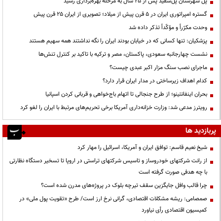
پل شهرستان پل‌سفید پس از ۲۵ سال به مرحله بهره‌برداری رسید
گستره امپراتوری ایران در ۵ قرن پیش از میلاد؛ تصویری از ایران ۲۵ قرن پیش
وحدت مکرّراً و مؤکّداً تذکر داده شد
پزشکیان: تنها کسانی که در خیابان بودند ایران را نگه نداشتند همه سهیم هستند
نشست چهارجانبه سعودی، پاکستان، مصر و ترکیه با تاکید بر کنترل تنش‌ها
ماجرای نصب سنگ مزار اکبر عبدی چیست؟
کدام اهداف زیرساختی در مدار ایران قرار دارد؟
بحران اینفانتینو؛ از طرح جنجالی تا اتهام باج‌خواهی و قربانی کردن اسپانیا
رویترز مدعی شد: وزارت خزانه‌داری آمریکا برخی تحریم‌های مرتبط با ایران را لغو کرد
پربازدید ها
شیخ نعیم قاسم: توافق ایران و آمریکا، اسرائیل را مهار کرد
از رانت‌ شرکتهای خودروساز و تاسیس شرکتهای تراستی در اروپا تا تسخیر دستگاه نظارتی
با چه هدفی صورت گرفته است
چرا قالب وافل جایگزین سقف تیرچه بلوک در پروژه‌های مدرن شده است؟
صمصامی: ریشه مشکلات اقتصادی، گرانی نرخ ارز است/ طرح «تقویت پول ملی» در
کمیسیون اقتصادی رأی نیاورد