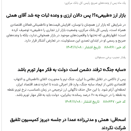
یک ماه پس از وعده‌های صریح رئیس کل بانک مرکزی؛
بازار ارز «طبیعی»؟! پس دالان ارزی و وعده ثبات چه شد آقای همتی
در شرایطی که بازار ارز همچنان با نوسان، افزایش قیمت‌ها و نااطمینانی فعالان اقتصادی
همراه است، رئیس کل بانک مرکزی، وضعیت بازار ارز تجاری را «طبیعی» توصیف کرده
است؛ اظهارنظری که نه‌تنها با واقعیت‌های موجود در بازار همخوانی ندارد، بلکه با وعده‌های
صریح و رسمی او در ابتدای تصدی این مسئولیت، در تعارض آشکار قرار دارد.
کد خبر: ۸۸۰۶۶۱ تاریخ انتشار : ۱۴۰۴/۱۱/۰۸
رفتار عجیب برخی مسئولان
«سایه جنگ» ترفند دشمن است دولت به فکر مهار تورم باشد
پس از ناکامی در تقابل نظامی با ایران، جنگ نرم با محوریت القای نااطمینانی و التهاب
اقتصادی ناشی از ایجاد سایه جنگ، وارد فاز اجرائی شده تا اجازه ندهد اقتصاد ایران
لحظه‌ای آرام شود. با این حال حذف ناگهانی ارز ترجیحی در زمان نامناسب، نرخ تورم نقطه
به نقطه را در دی‌ماه به 60 درصد رسانده؛ بنابراین، دولت باید به فکر مهار تورم باشد.
کد خبر: ۸۸۰۶۴۷ تاریخ انتشار : ۱۴۰۴/۱۱/۰۸
اسحاقی: همتی و مدنی‌زاده عمدا در جلسه دیروز کمیسیون تلفیق
شرکت نکردند