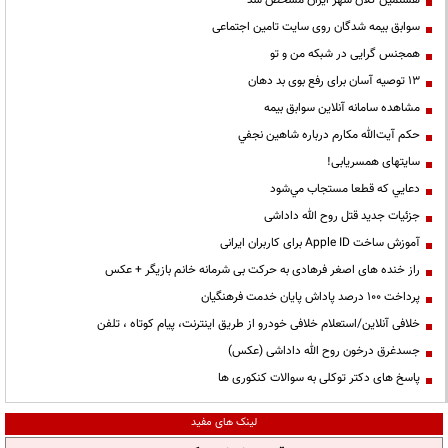
هشتمین کلان شهر ایران مشخص شد
سوابق بیمه شدگان روی سایت تامین اجتماعی
همجنس گرایی در شبکه من و تو
13 توصیه آسان برای رفع بوی بد دهان
مشاهده سامانه آنلاين سوابق بیمه
حكم آيت‌الله مكارم درباره شاهين نجفي
سایتهای همسریابی!
دعايي كه قطعا مستجاب مي‌شود
جزئیات جدید قتل روح الله داداشی
آموزش ساخت Apple ID برای کاربران ایرانی
راز خنده های اصغر فرهادی به حرکت بی شرمانه خانم بازیگر + عکس
پرداخت ۱۰۰ درصد پاداش پایان خدمت فرهنگیان
خلافی آنلاین/استعلام خلافی خودرو از طریق اینترنت، پیام کوتاه ، تلفن
جسدغرق درخون روح الله داداشی (عکس)
پاسخ های دکتر توکلی به سوالات کنکوری ها
لینک های مفید