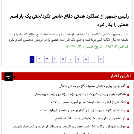
رئیس جمهور از عملکرد همتی دفاع خاصی نکرد/حتی یک بار اسم
همتی را بکار نبرد
رئیس جمهور که می توانست یک ساعت از همتی در جلسه استیضاح دفاع کند، تنها چند
دقیقه به بیان نکات کلی پرداخت و حتی یک بار اسم همتی را در تریبون مجلس اعلام نکرد.
کد خبر: ۸۶۵۴۰۲ تاریخ انتشار : ۱۴۰۳/۱۲/۱۲
1
2
3
4
5
6
7
8
9
>
آخرین اخبار
گام جدید برای کاهش مصرف گاز در بخش خانگی
شکنجه رئیس بیمارستان کمال عدوان غزه در زندان رژیم صهیونیستی
تنگه هرمز قابل معامله نیست برای آمریکا معبر باز نکنید
پیامدهای کنوانسیون خزر از واگذاری بحرین هم زیان‌بارتر است
از دشمن ذره ای امید خیرخواهی نباید داشته باشیم
موکب شهدای رزکان؛ ۱۵۲ شب همدلی، خدمت و میزبانی از مردم ولایت‌مدار شهریار