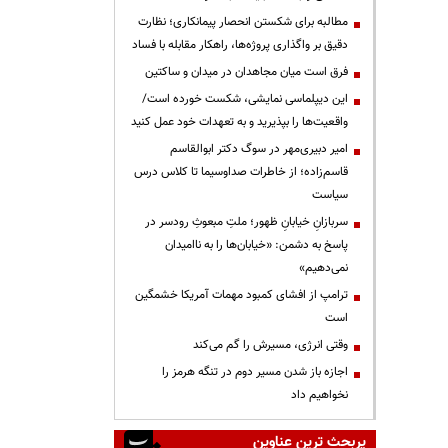
مطالبه برای شکستن انحصار پیمانکاری؛ نظارت
دقیق بر واگذاری پروژه‌ها، راهکار مقابله با فساد
فرق است میان مجاهدان در میدان و ساکتین
این دیپلماسی نمایشی، شکست خورده است/
واقعیت‌ها را بپذیرید و به تعهدات خود عمل کنید
امیر دبیری‌مهر در سوگ دکتر ابوالقاسم
قاسم‌زاده؛ از خاطرات صداوسیما تا کلاس درس
سیاست
سربازانِ خیابانِ ظهور؛ ملتِ مبعوثِ رودسر در
پاسخ به دشمن: «خیابان‌ها را به ناامیدان
نمی‌دهیم»
ترامپ از افشای کمبود مهمات آمریکا خشمگین
است
وقتی انرژی، مسیرش را گم می‌کند
اجازه باز شدن مسیر دوم در تنگه هرمز را
نخواهیم داد
پربحث ترین عناوین