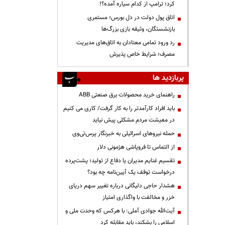
کرد؛ ترامپ از کدام سیاره آمده؟!
اتاق پول دولت در دل بورس؛ مستمری
بازنشستگان، وثیقه بازی بزرگ‌ها
رد ورود تمامی معتادان به اتاق‌های مدیریت
مصرف؛ شرایط خاص پذیرش
پربازدید ها
راهنمای خرید محصولات برق صنعتی ABB
باید افراد کارآمدتر را به کار گرفت/ کاری می کنیم
در معیشت مردم مشکلی پیش نیاید
حمله نیروهای اسرائیلی به خبرنگار پرس‌تی‌وی
از التماس تا فروپاشی هژمونی دلار
تقسیم غنایم مدیران یا دفاع از تولید؛ پشت‌پرده
درخواست توقف یک آیین‌نامه چه بود؟
هشدار حاجی دلیگانی درباره تغییر سهم دریای
خزر و مخالفت با واگذاری امتیاز
آیت‌الله جوادی آملی: با هرکس که وحدت ملی و
اسلامی را بشکند، باید مقابله کرد