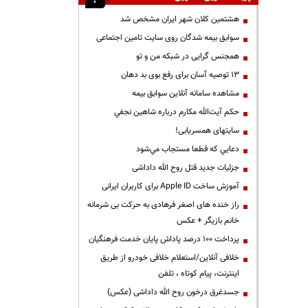
هشتمین کلان شهر ایران مشخص شد
سوابق بیمه شدگان روی سایت تامین اجتماعی
همجنس گرایی در شبکه من و تو
13 توصیه آسان برای رفع بوی بد دهان
مشاهده سامانه آنلاين سوابق بیمه
حكم آيت‌الله مكارم درباره شاهين نجفي
سایتهای همسریابی!
دعايي كه قطعا مستجاب مي‌شود
جزئیات جدید قتل روح الله داداشی
آموزش ساخت Apple ID برای کاربران ایرانی
راز خنده های اصغر فرهادی به حرکت بی شرمانه
خانم بازیگر + عکس
پرداخت ۱۰۰ درصد پاداش پایان خدمت فرهنگیان
خلافی آنلاین/استعلام خلافی خودرو از طریق
اینترنت، پیام کوتاه ، تلفن
جسدغرق درخون روح الله داداشی (عکس)