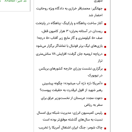
شهری
کد خبر: ۸۶۵۷۵۰ تاریخ انتشار : ۱۴۰۳/۱۲/۲۰
جهانگیر: محمدباقر خرازی به دادگاه ویژه روحانیت
احضار شد
آغاز ساخت پناهگاه و پارکینگ -پناهگاه در پایتخت
ریمـدان در آستانه بحران؛ ۳ هزار کامیون قفل،
صف ۵۰ کیلومتری و گاز مایع زیر آفتاب ۵۰ درجه!
بازی‌های لیگ برتر فوتبال با تماشاگر برگزار می‌شود
دریاچه ارومیه جان گرفت؛ افزایش ۷۸ سانتی‌متری
تراز
برگزاری نشست وزرای خارجه کشورهای بریکس
در نیویورک
«آمریکا ذرّه ذرّه آب میشود»؛ چگونه پیشبینی
رهبر شهید از افول ابرقدرت به حقیقت پیوست؟
دعوت مجدد عربستان از نخست‌وزیر عراق برای
سفر به ریاض
رئیس کمیسیون انرژی: مدیریت شبکه برق امسال
نسبت به سال‌های گذشته موفق‌تر بوده است
چاک شومر: جنگ ایران اشتغال آمریکا را تخریب