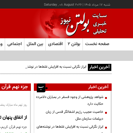
شنبه ۱۷ مرداد ۱۴۰۵
|
Saturday , 08 August 2026
صفحه نخست
بولتن ۲
اقتصادی
بین الملل
اجتماعی
ور
آخرین اخبار
ابراز نگرانی نسبت به افزایش غلط‌ها در نوشته‌های شهری
جزء نهم قرآن 
آخرین اخبار
شواهد پژوهشی از وجود فسفر در بمباران «لامرد»
حکایت دارد
روز نهم ماه مبارک رمضا
خاصیت عجیب رژیم اشغالگر قدس از زبان
از انفاق پنهان 
دیپلمات سازمان ملل
ابراز نگرانی نسبت به افزایش غلط‌ها در نوشته‌های
جزء نهم قرآن کریم،