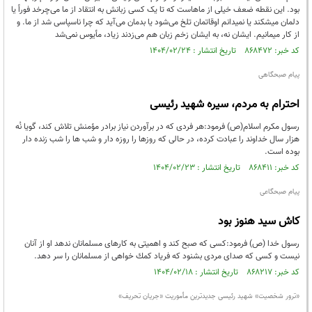
بود. این نقطه ضعف خیلی از ماهاست که تا یک کسی زبانش به انتقاد از ما می‌چرخد فوراً یا
دلمان میشکند یا نمیدانم اوقاتمان تلخ می‌شود یا بدمان می‌آید که چرا ناسپاسی شد از ما. و
از کار میمانیم. ایشان نه، به ایشان زخم زبان هم می‌زدند زیاد، مأیوس نمی‌شد
کد خبر: ۸۶۸۴۷۲ تاریخ انتشار : ۱۴۰۴/۰۲/۲۴
پیام صبحگاهی
احترام به مردم، سیره شهید رئیسی
رسول مکرم اسلام(ص) فرمود:هر فردی که در برآوردن نیاز برادر مؤمنش تلاش کند، گویا نُه
هزار سال خداوند را عبادت کرده، در حالی که روزها را روزه دار و شب ها را شب زنده دار
بوده است.
کد خبر: ۸۶۸۴۱۱ تاریخ انتشار : ۱۴۰۴/۰۲/۲۳
پیام صبحگاعی
کاش سید هنوز بود
رسول خدا (ص) فرمود:كسی كه صبح كند و اهمیتی به كارهای مسلمانان ندهد او از آنان
نیست و كسی كه صدای مردی بشنود كه فریاد كمك خواهی از مسلمانان را سر دهد.
کد خبر: ۸۶۸۲۱۷ تاریخ انتشار : ۱۴۰۴/۰۲/۱۸
«ترور شخصیت» شهید رئیسی جدیدترین مأموریت «جریان تحریف»