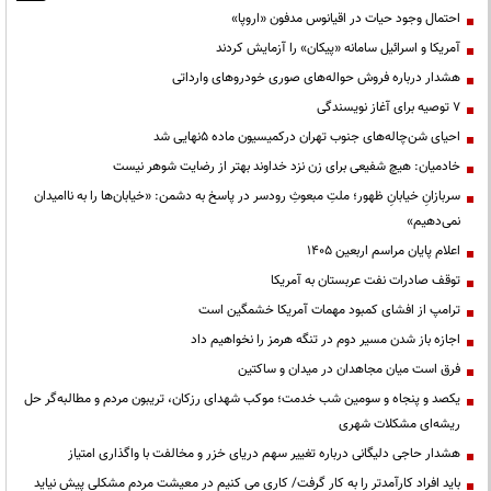
احتمال وجود حیات در اقیانوس مدفون «اروپا»
آمریکا و اسرائیل سامانه «پیکان» را آزمایش کردند
هشدار درباره فروش حواله‌های صوری خودروهای وارداتی
۷ توصیه برای آغاز نویسندگی
احیای شن‌چاله‌های جنوب تهران درکمیسیون ماده ۵نهایی شد
خادمیان: هیچ شفیعی برای زن نزد خداوند بهتر از رضایت شوهر نیست
سربازانِ خیابانِ ظهور؛ ملتِ مبعوثِ رودسر در پاسخ به دشمن: «خیابان‌ها را به ناامیدان
نمی‌دهیم»
اعلام پایان مراسم اربعین ۱۴۰۵
توقف صادرات نفت عربستان به آمریکا
ترامپ از افشای کمبود مهمات آمریکا خشمگین است
اجازه باز شدن مسیر دوم در تنگه هرمز را نخواهیم داد
فرق است میان مجاهدان در میدان و ساکتین
یکصد و پنجاه و سومین شب خدمت؛ موکب شهدای رزکان، تریبون مردم و مطالبه‌گر حل
ریشه‌ای مشکلات شهری
هشدار حاجی دلیگانی درباره تغییر سهم دریای خزر و مخالفت با واگذاری امتیاز
باید افراد کارآمدتر را به کار گرفت/ کاری می کنیم در معیشت مردم مشکلی پیش نیاید