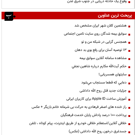
وقوع یک حادثه دریایی در جنوب شرق عدن
پربحث ترین عناوین
هشتمین کلان شهر ایران مشخص شد
سوابق بیمه شدگان روی سایت تامین اجتماعی
همجنس گرایی در شبکه من و تو
13 توصیه آسان برای رفع بوی بد دهان
مشاهده سامانه آنلاين سوابق بیمه
حكم آيت‌الله مكارم درباره شاهين نجفي
سایتهای همسریابی!
دعايي كه قطعا مستجاب مي‌شود
جزئیات جدید قتل روح الله داداشی
آموزش ساخت Apple ID برای کاربران ایرانی
راز خنده های اصغر فرهادی به حرکت بی شرمانه خانم بازیگر + عکس
پرداخت ۱۰۰ درصد پاداش پایان خدمت فرهنگیان
خلافی آنلاین/استعلام خلافی خودرو از طریق اینترنت، پیام کوتاه ، تلفن
جسدغرق درخون روح الله داداشی (عکس)