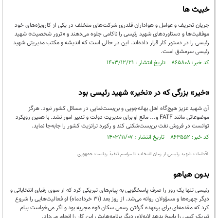
خبیث ها
جریان تحریف و عوامل و هواداران قلدری شرکت‌های متخلف در یکی از کارویژه‌های خود
موفقیت‌ها و دستاوردهای شهید رئیسی را ناکامی جلوه می‌دهند و «ترور شخصیت» شهید
رئیسی را در دستور کار قرار داده‌اند. این در حالی است که اندیشه و مکتب مدیریتی شهید
رئیسی سرمشق است.
کد خبر: ۸۶۵۸۰۸ تاریخ انتشار : ۱۴۰۳/۱۲/۲۱
«خیر» بزرگی که در «نخیر» شهید رئیسی بود
آن شهید عزیز هیچ‌گاه اهل بهانه‌جویی و بن‌بست‌نمایی در مسائل کشور نبود. هرگز
موضوعاتی مانند FATF و... مانع او برای مدیریت دولت و تدبیر امور نشد. با همین رویکرد
توانست در فروش نفت بن‌بست‌شکنی کند و رکورد ترانزیت کشور را جابه‌جا نماید.
کد خبر: ۸۶۳۵۵۲ تاریخ انتشار : ۱۴۰۳/۱۱/۰۷
اقدامات شهید رئیسی از زمان انتخاب تا مراسم تنفیذ ریاست‌ جمهوری
بدون هیاهو
رئیسی تنها یک روز را صرف پاسخگویی به پیام‌های تبریکی کرد که از سوی رقبای انتخاباتی و
دیگر چهره‌ها و مسؤولان روانه می‌شد. از روز بعد (31 خردادماه) او فعالیت‌هایی را شروع
کرد که مقدمه‌ای برای برعهده گرفتن رسمی سکان قوه مجریه بود و اگر می‌خواست پیام
تبریک کسی را پاسخ بدهد لابه‌لای دیگر برنامه‌هایش این کار را انجام می‌داد.