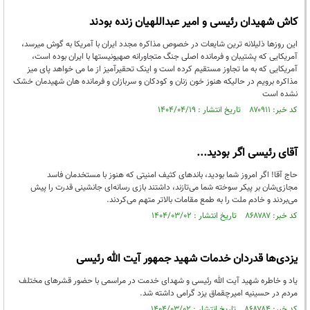
کاش شهیدان رئیسی و امیر عبداللهیان زنده بودند
این روزها ذلیلانه ترین شایعات در خصوص مذاکره مجدد ایران با آمریکا به گوش میرسد،
آمریکایی که پشتیبان و فرمانده اصلی جنگ متجاورانه صهیونیستها با ایران بوده است،
آمریکایی که به ما تجاوز مستقیم کرده است و اینک تحقیرآمیز از ما می خواهد پای میز
مذاکره برویم در حالیکه هنوز خون زنان و کودکان و سربازان و فرمانده هان شهیدمان خشک
نشده است
کد خبر: ۸۷۰۹۱۱ تاریخ انتشار : ۱۴۰۴/۰۴/۱۹
آقای رئیسی اگر بودید...
حاج آقا! اگر امروز شما بودید، باندهای کثیف امنیتی که هنوز با مستخدمان فاسد
مجازی‌شان بر پیکر سوخته شما می‌تازند، داشتند بازی رسانه‌ای جانشینی قدرت را پیش
می‌بردند و خادم ملت را به طمع مقامات بالاتر متهم می‌کردند.
کد خبر: ۸۶۸۷۸۷ تاریخ انتشار : ۱۴۰۴/۰۳/۰۲
یزدی‌ها قدردان خدمات شهید جمهور آیت الله رئیسی
یاد و خاطره شهید آیت الله رئیسی و شهدای خدمت در مراسمی با حضور قشر‌های مختلف
مردم در حسینیه امیرچقماق یزد گرامی داشته شد.
کد خبر: ۸۶۸۷۸۴ تاریخ انتشار : ۱۴۰۴/۰۳/۰۲