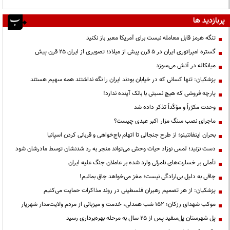
پربازدید ها
تنگه هرمز قابل معامله نیست برای آمریکا معبر باز نکنید
گستره امپراتوری ایران در ۵ قرن پیش از میلاد؛ تصویری از ایران ۲۵ قرن پیش
میانکاله در آتش می‌سوزد
پزشکیان: تنها کسانی که در خیابان بودند ایران را نگه نداشتند همه سهیم هستند
پارچه فروشی که هیچ نسبتی با بانک آینده ندارد!
وحدت مکرّراً و مؤکّداً تذکر داده شد
ماجرای نصب سنگ مزار اکبر عبدی چیست؟
بحران اینفانتینو؛ از طرح جنجالی تا اتهام باج‌خواهی و قربانی کردن اسپانیا
دست نزنید؛ لمس نوزاد حیات وحش می‌تواند منجر به رد شدنشان توسط مادرشان شود
تأملی بر خسارت‌های نامرئی وارد شده بر عاملان جنگ علیه ایران
چاقی به دلیل بی‌ارادگی نیست؛ مغز می‌خواهد چاق بمانیم!
پزشکیان: از هر تصمیم رهبران فلسطینی در روند مذاکرات حمایت می‌کنیم
موکب شهدای رزکان؛ ۱۵۲ شب همدلی، خدمت و میزبانی از مردم ولایت‌مدار شهریار
پل شهرستان پل‌سفید پس از ۲۵ سال به مرحله بهره‌برداری رسید