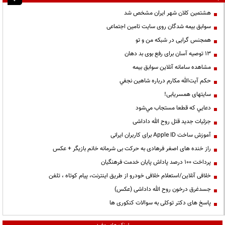
هشتمین کلان شهر ایران مشخص شد
سوابق بیمه شدگان روی سایت تامین اجتماعی
همجنس گرایی در شبکه من و تو
13 توصیه آسان برای رفع بوی بد دهان
مشاهده سامانه آنلاين سوابق بیمه
حكم آيت‌الله مكارم درباره شاهين نجفي
سایتهای همسریابی!
دعايي كه قطعا مستجاب مي‌شود
جزئیات جدید قتل روح الله داداشی
آموزش ساخت Apple ID برای کاربران ایرانی
راز خنده های اصغر فرهادی به حرکت بی شرمانه خانم بازیگر + عکس
پرداخت ۱۰۰ درصد پاداش پایان خدمت فرهنگیان
خلافی آنلاین/استعلام خلافی خودرو از طریق اینترنت، پیام کوتاه ، تلفن
جسدغرق درخون روح الله داداشی (عکس)
پاسخ های دکتر توکلی به سوالات کنکوری ها