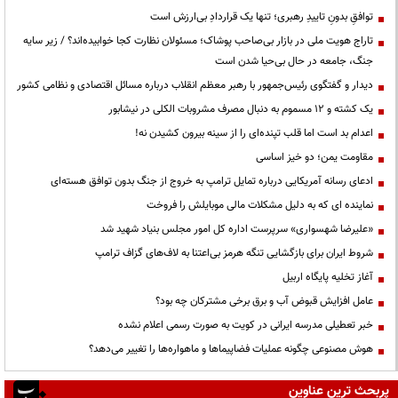
توافقِ بدونِ تاییدِ رهبری؛ تنها یک قراردادِ بی‌ارزش است
تاراج هویت ملی در بازار بی‌صاحب پوشاک؛ مسئولان نظارت کجا خوابیده‌اند؟ / زیر سایه
جنگ، جامعه در حال بی‌حیا شدن است
دیدار و گفتگوی رئیس‌جمهور با رهبر معظم انقلاب درباره مسائل اقتصادی و نظامی کشور
یک کشته و ۱۲ مسموم به دنبال مصرف مشروبات الکلی در نیشابور
اعدام بد است اما قلب تپنده‌ای را از سینه بیرون کشیدن نه!
مقاومت یمن؛ دو خیز اساسی
ادعای رسانه آمریکایی درباره تمایل ترامپ به خروج از جنگ بدون توافق هسته‌ای
نماینده ای که به دلیل مشکلات مالی موبایلش را فروخت
«علیرضا شهسواری» سرپرست اداره کل امور مجلس بنیاد شهید شد
شروط ایران برای بازگشایی تنگه هرمز بی‌اعتنا به لاف‌های گزاف ترامپ
آغاز تخلیه پایگاه اربیل
عامل افزایش قبوض آب و برق برخی مشترکان چه بود؟
خبر تعطیلی مدرسه ایرانی در کویت به صورت رسمی اعلام نشده
هوش مصنوعی چگونه عملیات فضاپیماها و ماهواره‌ها را تغییر می‌دهد؟
پربحث ترین عناوین