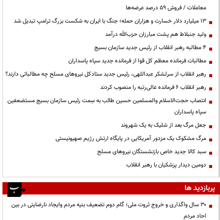
معاملات / فروش ۵۹ درصد عرضه‌ها
۱۳ میلیارد دلار خسارت و هزاران حمله؛ جنگ با ایران به شکست بزرگ ترامپ تبدیل شد
ولید جنبلاط هم پشت مبارزان حزب‌الله درآمد
۴ مطالبه رهبر انقلاب از رئیس جدید سازمان بسیج
مطالبات فرمانده معظم کل قوا از فرمانده جدید سپاه پاسداران
رهبر انقلاب از سرلشکر عبداللهی، رئیس جدید ستادکل نیروهای مسلح چه مطالباتی دارند؟
رهبر انقلاب ۶ فرمانده عالی‌رتبه را منصوب کردند
انتصاب حجت‌الاسلام ‌والمسلمین حسین طائب به سِمت رئیس سازمان بسیج مستضعفین
سپاه پاسداران
جعل مرگ بعد از شلیک به یک شهروند
مرگ مشکوک یک مزدور آمریکایی در پایگاه ارتش رژیم صهیونیستی
سبد کالا جدید خاص بازنشستگان نیروهای مسلح
دومین دیدار پزشکیان با رهبر انقلاب
پربازدید ها
۳۰ سال واگذاری و خروج ثروت ملی؛ گام دوم تضعیف بنیه مردم وایجاد نارضایتی در بین
احاد مردم