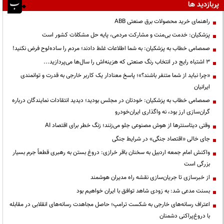
پربازدید ها
راهنمای خرید محصولات برق صنعتی ABB
پزشکیان: خدمت بی‌منت و مشارکت مردمی، پایه حل مشکلات کشور است
صمصامی خطاب به پزشکیان: به شما اطلاعات غلط دادند؛ مردم را ساده‌لوح فرض نکنید!
3 اشتباه رایج در انتخاب رنگ صنعتی که هزینه‌اش را سال‌ها می‌پردازید...
«چرا نباید از شما متنفر باشند؟»؛ پاسخ معنادار یک کاربر خارجی به قدرت و توانمندی
ایرانیان
صمصامی خطاب به پزشکیان: خودتان در مجلس بودید؛ دیدید انتقادات نمایندگان درباره
گران‌سازی ارز بود، نه واگذاری ایران‌خودرو
وقتی دیتاسنترها از هوش مصنوعی جلو می‌زنند؛ زنگ خطر برای اقتصاد AI
جای خالی «اقتصاد جنگی» در شرایط جنگی
واکنش امام جمعه اردبیل به سخنان باقر خرازی: دروغ بستن به رهبری قطعاً جرم بسیار
بزرگی است
از خبرسازی تا جریان‌سازی نقشه راه مدیران هوشمند
بسنت مدعی شد: به زودی شاهد توافق با ایران خواهیم بود
اعتراف رسانه‌های خارجی به شکست ترامپ؛ حاصل مجاهدت رسانه‌های انقلابی در مقابله
با دروغ‌پراکنی دشمنان