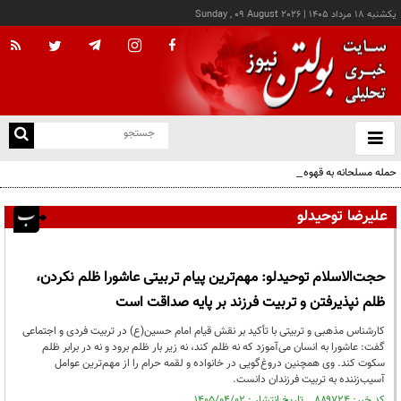
يکشنبه ۱۸ مرداد ۱۴۰۵
|
Sunday , 09 August 2026
از
و
ته
حمله مسلحانه به قهوه‌خانه‌ای در زاهدان؛ ۲ نفر جان باختند
ن
نو
علیرضا توحیدلو
حجت‌الاسلام توحیدلو: مهم‌ترین پیام تربیتی عاشورا ظلم نکردن،
ظلم نپذیرفتن و تربیت فرزند بر پایه صداقت است
کارشناس مذهبی و تربیتی با تأکید بر نقش قیام امام حسین(ع) در تربیت فردی و اجتماعی
گفت: عاشورا به انسان می‌آموزد که نه ظلم کند، نه زیر بار ظلم برود و نه در برابر ظلم
سکوت کند. وی همچنین دروغ‌گویی در خانواده و لقمه حرام را از مهم‌ترین عوامل
آسیب‌زننده به تربیت فرزندان دانست.
کد خبر: ۸۸۹۷۲۴ تاریخ انتشار : ۱۴۰۵/۰۴/۰۲