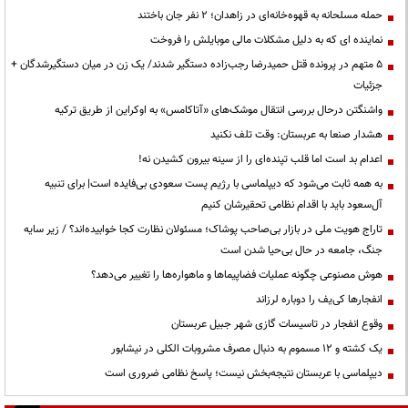
حمله مسلحانه به قهوه‌خانه‌ای در زاهدان؛ ۲ نفر جان باختند
نماینده ای که به دلیل مشکلات مالی موبایلش را فروخت
۵ متهم در پرونده قتل حمیدرضا رجب‌زاده دستگیر شدند/ یک زن در میان دستگیرشدگان +
جزئیات
واشنگتن درحال بررسی انتقال موشک‌های «آتاکامس» به اوکراین از طریق ترکیه
هشدار صنعا به عربستان: وقت تلف نکنید
اعدام بد است اما قلب تپنده‌ای را از سینه بیرون کشیدن نه!
به همه ثابت می‌شود که دیپلماسی با رژیم پست سعودی بی‌فایده است| برای تنبیه
آل‌سعود باید با اقدام نظامی تحقیرشان کنیم
تاراج هویت ملی در بازار بی‌صاحب پوشاک؛ مسئولان نظارت کجا خوابیده‌اند؟ / زیر سایه
جنگ، جامعه در حال بی‌حیا شدن است
هوش مصنوعی چگونه عملیات فضاپیماها و ماهواره‌ها را تغییر می‌دهد؟
انفجارها کی‌یف را دوباره لرزاند
وقوع انفجار در تاسیسات گازی شهر جبیل عربستان
یک کشته و ۱۲ مسموم به دنبال مصرف مشروبات الکلی در نیشابور
دیپلماسی با عربستان نتیجه‌بخش نیست؛ پاسخ نظامی ضروری است