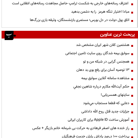
اعتراف رسانه‌های خارجی به شکست ترامپ حاصل مجاهدت رسانه‌های انقلابی است
مبادا اختیار تنگه هرمز را به دشمن بدهید
اتاق پول دولت در دل بورس؛ مستمری بازنشستگان، وثیقه بازی بزرگ‌ها
پربحث ترین عناوین
هشتمین کلان شهر ایران مشخص شد
سوابق بیمه شدگان روی سایت تامین اجتماعی
همجنس گرایی در شبکه من و تو
13 توصیه آسان برای رفع بوی بد دهان
مشاهده سامانه آنلاين سوابق بیمه
حكم آيت‌الله مكارم درباره شاهين نجفي
سایتهای همسریابی!
دعايي كه قطعا مستجاب مي‌شود
جزئیات جدید قتل روح الله داداشی
آموزش ساخت Apple ID برای کاربران ایرانی
راز خنده های اصغر فرهادی به حرکت بی شرمانه خانم بازیگر + عکس
پرداخت ۱۰۰ درصد پاداش پایان خدمت فرهنگیان