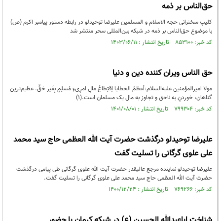
حق‌الناس بر ذمه
کلیپ سخنرانی حجه الاسلام و المسلمین علیرضا توحیدلو در رابطه دستور پیامبر اکرم (ص)
با موضوع حق‌الناس بر ذمه در شبکه بین‌المللی سحر منتشر شد
کد خبر: ۸۵۳۱۰۰ تاریخ انتشار : ۱۴۰۳/۰۶/۱۱
حق الناس ویران کننده دین و دنیا
مولا امیرالمؤمنین علیه‌السلام:أعظمُ الخطایا اِقتِطاعُ مالِ امرِیءٍ مُسلِمٍ بِغَیر حَقٍّ. عظیم‌ترین
گناهان، خوردنِ به ناحق و تجاوز به مال یک مسلمان است.(۱)
کد خبر: ۷۹۹۳۰۴ تاریخ انتشار : ۱۴۰۱/۰۸/۰۱
علیرضا توحیدلو درگذشت حضرت آیت الله العظمی حاج سید محمد
علی علوی گرگانی را تسلیت گفت
علیرضا توحیدلو نماینده مرجع عالیقدر حضرت آیت الله علوی گرگانی طی پیامی درگذشت
حضرت آیت الله العظمی حاج سید محمد علی علوی گرگانی را تسلیت گفت.
کد خبر: ۷۶۹۲۶۶ تاریخ انتشار : ۱۴۰۰/۱۲/۲۴
شناخت اباعبدالله الحسین (ع) در شبکه کرمان با حضور