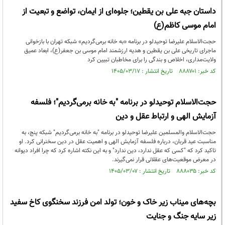
داستان جبه علی بن یقطین؛ جلوه‌ای از ایمان، تواضع و تبعیت از
امام موسی کاظم(ع)
حجت‌الاسلام علیرضا توحیدلو در برنامه «به خانه برمی‌گردیم» شبکه تهران با بازخوانی
ماجرای تاریخی علی بن یقطین و هدیه ارزشمند امام موسی بن جعفر(ع)، ابعاد عمیق
ولایت‌مداری، اخلاص و بندگی را برای مخاطبان تبیین کرد
کد خبر: ۸۸۸۷۰۱ تاریخ انتشار : ۱۴۰۵/۰۳/۱۷
حجت‌الاسلام توحیدلو در برنامه "به خانه برمی‌گردیم"؛ فلسفه
آزمایش الهی و ارتباط عقل و دین
حجت‌الاسلام والمسلمین علیرضا توحیدلو در برنامه "به خانه برمی‌گردیم" شبکه پنج، به
مناسبت عید قربان، درباره فلسفه آزمایش الهی و اهمیت عقل در دین سخنرانی کرد. او
تاکید کرد که "کسی که عقل ندارد، دین ندارد" و به این نکته اشاره کرد که چرا افراد دیوانه
در معرض موقعیت‌های عقلانی قرار نمی‌گیرند.
کد خبر: ۸۸۸۰۳۵ تاریخ انتشار : ۱۴۰۵/۰۳/۰۷
بچه‌های میناب زیر خاک و خون؛ تولد امن فرزند سخنگوی کاخ سفید
زیر سایه جنگ و جنایت