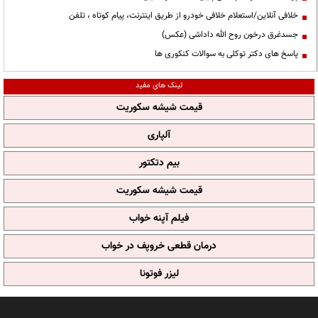
خلافی آنلاین/استعلام خلافی خودرو از طریق اینترنت، پیام کوتاه ، تلفن
جسدغرق درخون روح الله داداشی (عکس)
پاسخ های دکتر توکلی به سوالات کنکوری ها
لینک های مفید
قیمت شیشه سکوریت
آلپاری
بیم دتکتور
قیمت شیشه سکوریت
فیلم آپنه خواب
درمان قطعی خروپف در خواب
لیزر فوتونا