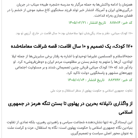
همزمان با ادامه واکنش‌ها به حمله مرگبار به مدرسه «شجره طیبه» میناب در جریان
درگیری‌های ایران و آمریکا، انتشار خبر تولد فرزند سخنگوی کاخ سفید موجی از خشم را در
فضای مجازی به‌راه انداخت.
کد خبر: ۸۸۷۰۱۴ تاریخ انتشار : ۱۴۰۵/۰۲/۲۱
۱۷۰ کودک مینابی، دفتر و مداد رنگی‌شان تنها سلاحشان بود.۱۰ سال اقامت در خارج، آرزوی تو بود.
۱۷۰ کودک، یک تصمیم و ۱۰ سال اقامت: قصه شرافت معامله‌شده
حجه‌الاسلام و المسلمین علیرضا توحیدلو با اشاره به رفتار برخی سلبریتی‌ها از جمله لیلا
اوتادی، آن‌ها را متهم به چشم بستن بر مظلومیت مردم ایران و «وطن‌فروشی» کرد. او
یادآور شد که ۱۷۰ کودک مینابی قربانی چنین تصمیماتی شدند و بر مسئولیت اجتماعی
چهره‌های مشهور و پاسخگویی دولت تاکید کرد.
کد خبر: ۸۸۳۸۹۲ تاریخ انتشار : ۱۴۰۵/۰۱/۰۴
تفاوت جمهوری اسلامی و حکومت پهلوی از منظر استقلال و عزت ملی
از واگذاری ذلیلانه بحرین در پهلوی تا بستن تنگه هرمز در جمهوری
اسلامی
این ایستادگی نه تنها نشان‌دهنده شجاعت سیاسی و راهبردی رهبری، بلکه نمادی از تفاوت
بنیادین نگاه جمهوری اسلامی با حکومت پهلوی است: نگاه به استقلال، عزت و کرامت ملت
به عنوان محور اصلی سیاست و تصمیم‌گیری.