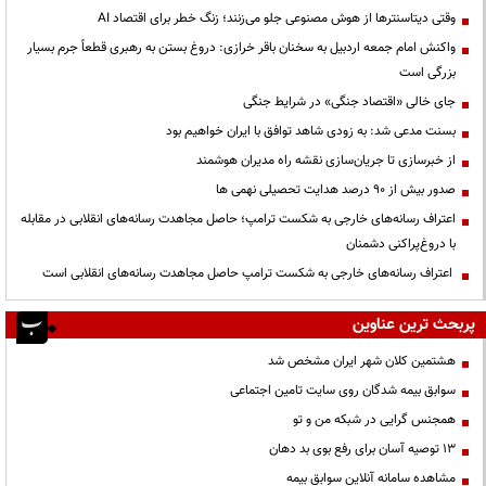
وقتی دیتاسنترها از هوش مصنوعی جلو می‌زنند؛ زنگ خطر برای اقتصاد AI
واکنش امام جمعه اردبیل به سخنان باقر خرازی: دروغ بستن به رهبری قطعاً جرم بسیار
بزرگی است
جای خالی «اقتصاد جنگی» در شرایط جنگی
بسنت مدعی شد: به زودی شاهد توافق با ایران خواهیم بود
از خبرسازی تا جریان‌سازی نقشه راه مدیران هوشمند
صدور بیش از ۹۰ درصد هدایت تحصیلی نهمی ها
اعتراف رسانه‌های خارجی به شکست ترامپ؛ حاصل مجاهدت رسانه‌های انقلابی در مقابله
با دروغ‌پراکنی دشمنان
اعتراف رسانه‌های خارجی به شکست ترامپ حاصل مجاهدت رسانه‌های انقلابی است
پربحث ترین عناوین
هشتمین کلان شهر ایران مشخص شد
سوابق بیمه شدگان روی سایت تامین اجتماعی
همجنس گرایی در شبکه من و تو
13 توصیه آسان برای رفع بوی بد دهان
مشاهده سامانه آنلاين سوابق بیمه