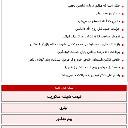
حكم آيت‌الله مكارم درباره شاهين نجفي
سایتهای همسریابی!
دعايي كه قطعا مستجاب مي‌شود
جزئیات جدید قتل روح الله داداشی
آموزش ساخت Apple ID برای کاربران ایرانی
راز خنده های اصغر فرهادی به حرکت بی شرمانه خانم بازیگر + عکس
پرداخت ۱۰۰ درصد پاداش پایان خدمت فرهنگیان
خلافی آنلاین/استعلام خلافی خودرو از طریق اینترنت، پیام کوتاه ، تلفن
جسدغرق درخون روح الله داداشی (عکس)
پاسخ های دکتر توکلی به سوالات کنکوری ها
لینک های مفید
قیمت شیشه سکوریت
آلپاری
بیم دتکتور