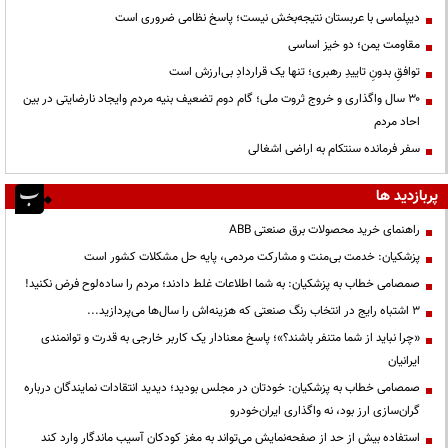
دیپلماسی با عربستان نتیجه‌بخش نیست؛ پاسخ نظامی ضروری است
مقاومت یمن؛ دو خیز اساسی
توافقِ بدونِ تاییدِ رهبری؛ تنها یک قراردادِ بی‌ارزش است
۳۰ سال واگذاری و خروج ثروت ملی؛ گام دوم تضعیف بنیه مردم وایجاد نارضایتی در بین
احاد مردم
سفر فرمانده سنتکام به اراضی اشغالی
پربازدید ها
راهنمای خرید محصولات برق صنعتی ABB
پزشکیان: خدمت بی‌منت و مشارکت مردمی، پایه حل مشکلات کشور است
صمصامی خطاب به پزشکیان: به شما اطلاعات غلط دادند؛ مردم را ساده‌لوح فرض نکنید!
3 اشتباه رایج در انتخاب رنگ صنعتی که هزینه‌اش را سال‌ها می‌پردازید...
«چرا نباید از شما متنفر باشند؟»؛ پاسخ معنادار یک کاربر خارجی به قدرت و توانمندی
ایرانیان
صمصامی خطاب به پزشکیان: خودتان در مجلس بودید؛ دیدید انتقادات نمایندگان درباره
گران‌سازی ارز بود، نه واگذاری ایران‌خودرو
استفاده بیش از حد از صفحه‌نمایش می‌تواند به مغز کودکان آسیب ماندگار وارد کند