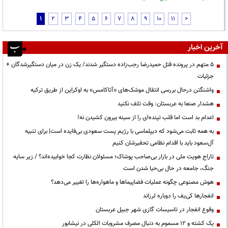
1
2
3
4
5
6
7
8
9
10
11
>
آخرین اخبار
۵ متهم در پرونده قتل حمیدرضا رجب‌زاده دستگیر شدند/ یک زن در میان دستگیرشدگان +
جزئیات
واشنگتن درحال بررسی انتقال موشک‌های «آتاکامس» به اوکراین از طریق ترکیه
هشدار صنعا به عربستان: وقت تلف نکنید
اعدام بد است اما قلب تپنده‌ای را از سینه بیرون کشیدن نه!
به همه ثابت می‌شود که دیپلماسی با رژیم پست سعودی بی‌فایده است| برای تنبیه
آل‌سعود باید با اقدام نظامی تحقیرشان کنیم
تاراج هویت ملی در بازار بی‌صاحب پوشاک؛ مسئولان نظارت کجا خوابیده‌اند؟ / زیر سایه
جنگ، جامعه در حال بی‌حیا شدن است
هوش مصنوعی چگونه عملیات فضاپیماها و ماهواره‌ها را تغییر می‌دهد؟
انفجارها کی‌یف را دوباره لرزاند
وقوع انفجار در تاسیسات گازی شهر جبیل عربستان
یک کشته و ۱۲ مسموم به دنبال مصرف مشروبات الکلی در نیشابور