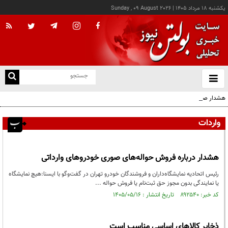
يکشنبه ۱۸ مرداد ۱۴۰۵
|
Sunday , 09 August 2026
از
و
ته
هشدار صنعا به عربستان: وقت تلف نکنید
ن
نو
واردات
هشدار درباره فروش حواله‌های صوری خودروهای وارداتی
رئیس اتحادیه نمایشگاه‌داران و فروشندگان خودرو تهران در گفت‌وگو با ایسنا:هیچ نمایشگاه
یا نمایندگی بدون مجوز حق ثبت‌نام یا فروش حواله ...
کد خبر: ۸۹۲۵۴۰ تاریخ انتشار : ۱۴۰۵/۰۵/۱۶
ذخایر کالاهای اساسی مناسب است