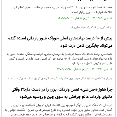
خوشبختانه با تنوع مبادی واردات کالاهای اساسی و همچنین مناسب بودن ذخایر این
کالاها، شرایط مطلوبی برقرار است.
کد خبر: ۸۹۲۳۰۹ تاریخ انتشار : ۱۴۰۵/۰۵/۱۲
در گفتگویی در شبکه یک سیما مطرح شد:
بیش از ۹۰ درصد نهاده‌های اصلی خوراک طیور وارداتی است؛ گندم
می‌تواند جایگزین کامل ذرت شود
کارشناس برنامه شبکه یک سیما در پاسخ به پرسش مجری درباره وابستگی صنعت طیور به
واردات نهاده‌های دامی، گفت بیش از ۹۰ درصد خوراک اصلی طیور وارداتی است و گندم
قابلیت جایگزینی کامل ذرت را دارد.
کد خبر: ۸۹۲۲۲۳ تاریخ انتشار : ۱۴۰۵/۰۵/۱۰
پس از جنگ اخیر، مطالبه افکار عمومی برای قطع وابستگی به دالان‌های تجاری امارات جدی‌تر شده است
چرا هنوز «جبل‌علی» نفس واردات ایران را در دست دارد؟؛ وقتی
مافیای واردات مانع چرخش به سوی چین و روسیه می‌شود
در حالی که جنگ اخیر بار دیگر آسیب‌پذیری اقتصاد ایران در برابر گلوگاه‌های خارجی را
آشکار کرد، معاون سابق وزیر جهاد کشاورزی با طرح پرسش‌هایی صریح، انگشت اتهام را به
سمت شبکه‌ای از منافع پنهان گرفت که به گفته او همچنان اجازه نمی‌دهد ظرفیت‌های