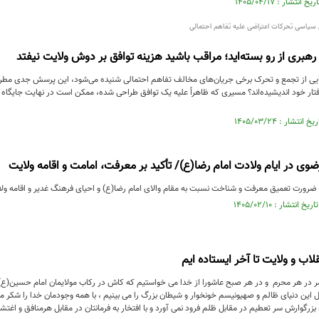
 سیاسی تحرکات اعتراضی علیه تفاهم احتمالی
رهبری از رو بسته‌اید؛ مراقب باشید هزینه توافق بر دوش ولایت نیفتد
ایی از تجمع و تحرک برخی جریان‌های مخالف تفاهم احتمالی شنیده می‌شود، این پرسش جدی مطرح
فتار خود اندیشیده‌اند؟ مسیری که ظاهراً علیه یک توافق طراحی شده، ممکن است در نهایت جایگاه
ضوی در ایام ولادت امام رضا(ع)/ تأکید بر معرفت، امامت و اقامه ولایت
 ضرورت تعمیق معرفت و شناخت نسبت به مقام والای امام رضا(ع) و احیای فرهنگ غدیر و اقامه ولا
قلاب و ولایت تا آخر ایستاده ایم
مر در هر محرم و در هر صبح عاشورا از خدا می خواستیم که کاش در رکاب مولایمان امام حسین(ع)
ل این دنیای ظالم و صهیونیسم خونخوار و شیطان بزرگ را می بینیم ، با همه وجودمان خدا را شکر م
رگوارش سر تعطیم در مقابل ظلم فرود نمی آورد و با افتخار به فرمانتان در مقابل هرمنافق و اغ