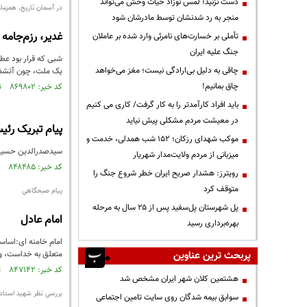
دست نزنید؛ لمس نوزاد حیات وحش می‌تواند
در آسمان تاریخ، همزمان
منجر به رد شدنشان توسط مادرشان شود
غدیر، رزم‌جامه
تأملی بر خسارت‌های نامرئی وارد شده بر عاملان
جنگ علیه ایران
شبی که قرار بود عطر
چاقی به دلیل بی‌ارادگی نیست؛ مغز می‌خواهد
یک ملت، چون آتشفشان
چاق بمانیم!
کد خبر: ۸۶۹۸۰۲ تاریخ انتشار : ۱۴۰۴/۰۳/۲۴
باید افراد کارآمدتر را به کار گرفت/ کاری می کنیم
در معیشت مردم مشکلی پیش نیاید
پیام تبریک رئ
موکب شهدای رزکان؛ ۱۵۲ شب همدلی، خدمت و
سیدصدرالدین حسینی 
میزبانی از مردم ولایت‌مدار شهریار
کد خبر: ۸۴۸۴۸۵ تاریخ انتشار : ۱۴۰۳/۰۴/۰۵
رویترز: هشدار صریح ایران خطر شروع جنگ را
متوقف کرد
پیام صبحگاهی
پل شهرستان پل‌سفید پس از ۲۵ سال به مرحله
امام عادل
بهره‌برداری رسید
امام خامنه ای:اساس
پربحث ترین عناوین
متعلق به خداست، و از
کد خبر: ۸۴۷۱۴۲ تاریخ انتشار : ۱۴۰۳/۰۳/۱۶
هشتمین کلان شهر ایران مشخص شد
بررسی نظر شهید استاد 
سوابق بیمه شدگان روی سایت تامین اجتماعی