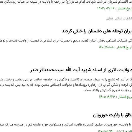
الاسلام قنبریان در شب شهادت امام صادق(ع) در رابطه با ولایت در شیعه در هیات رزمندگان هم
لیغات اسلامی آبدان:
ران توطئه های دشمنان را خنثی کردند
تبلیغات اسلامی بخش آبدان گفت: مردم با بصیرت ایران اسلامی با تبعیت از ولایت فتنه‌ها و توطئ
 ولایت، اثری از استاد شهید آیت الله سیدمحمدباقر صدر
ا برآنند که تشیع را به عنوان پدیده ای نااصیل و ناگهانی در جامعه اسلامی بررسی نمایند و بخش ش
 گرفته و شکل گیری آن، رهاورد رویدادها و تحولات اجتماعی معین بوده که به پیدایش اندیشه و م
 جزء به تدریج گسترش یافته است.
ثاق با ولایت حوزویان
با ولایت» حوزویان با حضور گسترده طلاب، اساتید و مسئولان حوزه علمیه قم در مدرسه مبارکه فیض