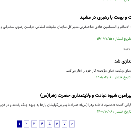
 و بیعت با رهبری در مشهد
لاسلام و المسلمین هادی صاحبقرانی مدیر کل سازمان تبلیغات اسلامی خراسان رضوی سخنرانی و د
ولایت؛
اندازی شد
صدای ولایت، ندای موّدت» کار خود را آغاز می‌کند.
پیرامون شیوه عبادت و ولایتمداری حضرت زهرا(س)
نی گفت: «حضرت فاطمه زهرا (س)» همراه با پدر بزرگوارشان بار‌ها به جبهه جنگ رفتتند و در غزوه
1
2
3
4
5
6
7
>