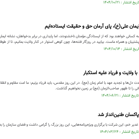
یمان علی(ع)، پای آرمان حق و حقیقت ایستاده‌ایم
سانی خواهند بود که از ایستادگی مؤمنان ناخشنودند، اما پایداری در برابر بدخواهان، نشانه ایما
تیبان و همراه ماست. بیایید در روزگار فتنه‌ها، چون کوهی استوار در کنار ولایت بمانیم، تا از طوفا
ا ولایت و فریاد علیه استکبار
دل‌ها و تجدید عهد با امام زمان (عج). در این روز مقدس، باید فریاد بزنیم: ما امت مقاوم و انقل
هانی را تا ظهور صاحب‌الزمان (عج) بر زمین نخواهیم گذاشت.
پاکسان طنین‌انداز شد
غدیر خم، این شرکت با برگزاری ویژه‌برنامه‌هایی، این روز بزرگ را گرامی داشت و فضای سازمان را ب