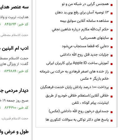
همجنس گرایی در شبکه من و تو
سه عنصر هدایت
13 توصیه آسان برای رفع بوی بد دهان
هدایت، تربیت و ولایت
مشاهده سامانه آنلاين سوابق بیمه
کد خبر: ۸۴۵۱۹۴ تاریخ انتشار : ۱۴۰۳/۰۲/۰۴
حكم آيت‌الله مكارم درباره شاهين نجفي
حجت الاسلام مصطفی م
سایتهای همسریابی!
دعايي كه قطعا مستجاب مي‌شود
ادب ام البنین د
جزئیات جدید قتل روح الله داداشی
حجت الاسلام مصطفی
آموزش ساخت Apple ID برای کاربران ایرانی
گفت: از ویژگی های 
کد خبر: ۸۳۶۸۸۹ تاریخ انتشار : ۱۴۰۲/۱۰/۰۷
راز خنده های اصغر فرهادی به حرکت بی شرمانه
خانم بازیگر + عکس
پرداخت ۱۰۰ درصد پاداش پایان خدمت فرهنگیان
دیدار مردمی جم
خلافی آنلاین/استعلام خلافی خودرو از طریق
صبح روز جمعه ۱۹ خرداد جمعی از فعالین سیاسی به همراه حجت الاسلام و المسلمین صادق اصانلو در بازدید از استان قزوین ابتدا در امامزاده حليمه ....
اینترنت، پیام کوتاه ، تلفن
کد خبر: ۸۲۴۳۰۰ تاریخ انتشار : ۱۴۰۲/۰۳/۲۳
جسدغرق درخون روح الله داداشی (عکس)
حجت الاسلام قنبریان،
پاسخ های دکتر توکلی به سوالات کنکوری ها
طول و عرض ول