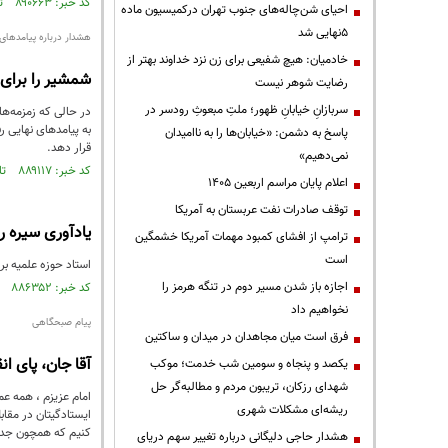
کد خبر: ۸۹۰۶۶۳ تاریخ انتشار : ۱۴۰۵/۰۴/۱۷
احیای شن‌چاله‌های جنوب تهران درکمیسیون ماده
۵نهایی شد
هشدار درباره پیامدهای
خادمیان: هیچ شفیعی برای زن نزد خداوند بهتر از
شمشیر را برای 
رضایت شوهر نیست
سربازانِ خیابانِ ظهور؛ ملتِ مبعوثِ رودسر در
در حالی که زمزمه‌ه
به پیامدهای نهایی ر
پاسخ به دشمن: «خیابان‌ها را به ناامیدان
قرار دهد.
نمی‌دهیم»
کد خبر: ۸۸۹۱۱۷ تاریخ انتشار : ۱۴۰۵/۰۳/۲۴
اعلام پایان مراسم اربعین ۱۴۰۵
توقف صادرات نفت عربستان به آمریکا
یادآوری سیره ر
ترامپ از افشای کمبود مهمات آمریکا خشمگین
است
استاد حوزه علمیه بر
اجازه باز شدن مسیر دوم در تنگه هرمز را
کد خبر: ۸۸۶۳۵۲ تاریخ انتشار : ۱۴۰۵/۰۲/۱۰
نخواهیم داد
پیام صبحگاهی
فرق است میان مجاهدان در میدان و ساکتین
آقا جان، پای ان
یکصد و پنجاه و سومین شب خدمت؛ موکب
شهدای رزکان، تریبون مردم و مطالبه‌گر حل
امام عزیزم ، همه ع
ریشه‌ای مشکلات شهری
ایستادگیتان در مقاب
کنیم که همچون جد بز
هشدار حاجی دلیگانی درباره تغییر سهم دریای