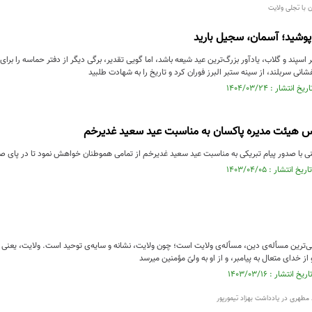
 با تجلی ولایت
 پوشید؛ آسمان، سجیل بارید
 اسپند و گلاب، یادآور بزرگ‌ترین عید شیعه باشد، اما گویی تقدیر، برگی دیگر از دفتر حماسه را ب
ی سربلند، از سینه‌ ستبر البرز فوران کرد و تاریخ را به شهادت طلبید
یس هیئت مدیره پاکسان به مناسبت عید سعید غدیرخم
با صدور پیام تبریکی به مناسبت عید سعید غدیرخم از تمامی هموطنان خواهش نمود تا در پای صن
ی‌ترین مسأله‌ی دین، مسأله‌ی ولایت است؛ چون ولایت، نشانه و سایه‌ی توحید است. ولایت، یعن
 خدای متعال به پیامبر، و از او به ولىّ مؤمنین میرسد
مطهری در یادداشت بهزاد تیمورپور