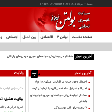
جمعه ۱۶ مرداد ۱۴۰۵
|
Friday , 07 August 2026
صفحه نخست
بولتن ۲
اقتصادی
بین الملل
اجتماعی
ور
آخرین اخبار
هشدار درباره فروش حواله‌های صوری خودروهای وارداتی
ولایت
آخرین اخبار
احتمال وجود حیات در اقیانوس مدفون «اروپا»
آمریکا و اسرائیل سامانه «پیکان» را آزمایش کردند
دکتر «فراس الیاسر» ع
هشدار درباره فروش حواله‌های صوری خودروهای
ولایت عشق؛ تجر
وارداتی
امروز عراقی‌ها با اف
۷ توصیه برای آغاز نویسندگی