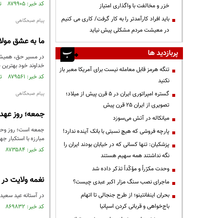
کد خبر: ۸۷۹۹۰۵ تاریخ انتشار : ۱۴۰۴/۱۰/۲۱
خزر و مخالفت با واگذاری امتیاز
باید افراد کارآمدتر را به کار گرفت/ کاری می کنیم
پیام صبحگاهی
در معیشت مردم مشکلی پیش نیاید
ما به عشق مولا
پربازدید ها
در مسیر حق، همیشه ک
خداوند خود بهترین پش
تنگه هرمز قابل معامله نیست برای آمریکا معبر باز
کد خبر: ۸۷۹۵۶۱ تاریخ انتشار : ۱۴۰۴/۱۰/۱۴
نکنید
گستره امپراتوری ایران در ۵ قرن پیش از میلاد؛
پیام صبحگاهی
تصویری از ایران ۲۵ قرن پیش
جمعه؛ روز عهد ب
میانکاله در آتش می‌سوزد
جمعه است؛ روز وحدت 
پارچه فروشی که هیچ نسبتی با بانک آینده ندارد!
مبارزه با استکبار ج
پزشکیان: تنها کسانی که در خیابان بودند ایران را
کد خبر: ۸۷۳۵۸۴ تاریخ انتشار : ۱۴۰۴/۰۶/۲۱
نگه نداشتند همه سهیم هستند
وحدت مکرّراً و مؤکّداً تذکر داده شد
نغمه ولایت در 
ماجرای نصب سنگ مزار اکبر عبدی چیست؟
بحران اینفانتینو؛ از طرح جنجالی تا اتهام
در آستانه عید سعید 
باج‌خواهی و قربانی کردن اسپانیا
کد خبر: ۸۶۹۸۳۲ تاریخ انتشار : ۱۴۰۴/۰۳/۲۴