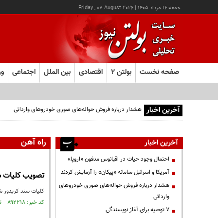
جمعه ۱۶ مرداد ۱۴۰۵
|
Friday , 07 August 2026
صفحه نخست
بولتن ۲
اقتصادی
بین الملل
اجتماعی
ور
آخرین اخبار
هشدار درباره فروش حواله‌های صوری خودروهای وارداتی
راه آهن
آخرین اخبار
احتمال وجود حیات در اقیانوس مدفون «اروپا»
آمریکا و اسرائیل سامانه «پیکان» را آزمایش کردند
تصویب کلیات سن
هشدار درباره فروش حواله‌های صوری خودروهای
کلیات سند کریدور ش
وارداتی
کد خبر: ۸۹۲۲۱۸ تاریخ انتشار : ۱۴۰۵/۰۵/۱۰
۷ توصیه برای آغاز نویسندگی