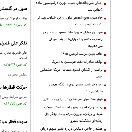
احیای شن‌چاله‌های جنوب تهران درکمیسیون ماده
سیل در گلستان
۵نهایی شد
خادمیان: هیچ شفیعی برای زن نزد خداوند بهتر از
براثر جاری شدن سیلا
رضایت شوهر نیست
کد خبر: ۸۹۲۱۱۹ تاریخ انتشار : ۱۴۰۵/۰۵/۰۸
سربازانِ خیابانِ ظهور؛ ملتِ مبعوثِ رودسر در
پاسخ به دشمن: «خیابان‌ها را به ناامیدان
تذکر علی قنبرل
نمی‌دهیم»
علی قنبرلو، فعال رس
اعلام پایان مراسم اربعین ۱۴۰۵
است.
توقف صادرات نفت عربستان به آمریکا
کد خبر: ۸۷۱۳۳۹ تاریخ انتشار : ۱۴۰۴/۰۴/۲۹
ترامپ از افشای کمبود مهمات آمریکا خشمگین
راه‌آهن اعلام کرد
است
اجازه باز شدن مسیر دوم در تنگه هرمز را
حرکت قطارها طب
نخواهیم داد
در پی شرایط پیش آم
فرق است میان مجاهدان در میدان و ساکتین
کد خبر: ۸۶۹۷۷۵ تاریخ انتشار : ۱۴۰۴/۰۳/۲۳
یکصد و پنجاه و سومین شب خدمت؛ موکب
شهدای رزکان، تریبون مردم و مطالبه‌گر حل
ریشه‌ای مشکلات شهری
سوت قطار میانه - اردبیل ۷ ماه 
هشدار حاجی دلیگانی درباره تغییر سهم دریای