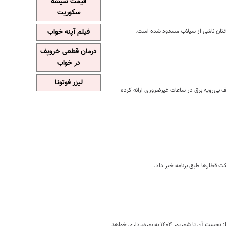
قیمت شیشه
سکوریت
درختان ناشی از سیلاب مسدود شده است.
فیلم آپنه خواب
درمان قطعی خروپف
در خواب
لیزر فوتونا
رف بی‌رویه برق در ساعات غیرضروری ارائه کرده
ت قطارها طبق برنامه خبر داد.
پروژه ساخت راه آهن میانه - اردبیل که گفته می‌شود عمر آن به حدود ۲۰ سال می‌رسد؛ بنابر گفته وزیر راه وشهرسازی، فاز نخست آن تا شهریور ۱۴۰۴ به بهره‌برداری خواهد