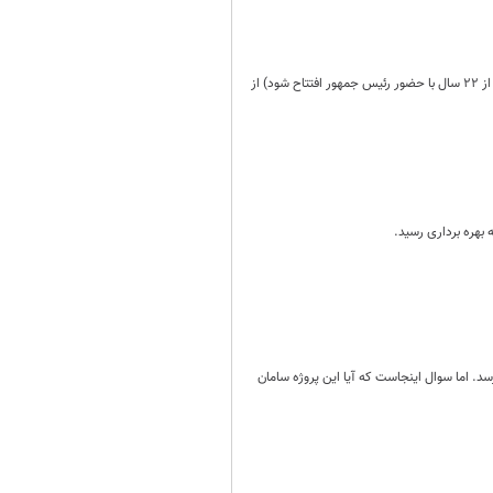
مدیرعامل راه آهن کشور از آغاز فروش بلیت قطار مسافری (خاوران) تبریز_تهران ( که قرار است پنج شنبه 18 خرداد بعد از 22 سال با حضور رئیس جمهور افتتاح شود) از
 بهره برداری رسید.
ه برداری برسد. اما سوال اینجاست که آیا این پروژه سامان