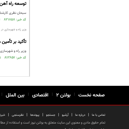
توسعه راه آهن ب
سبحان نظری کارشناس حمل و نقل گف
کد خبر: ۸۲۱۸۵۸ تاریخ انتشار : ۱۴۰۲/۰۲/۲۳
وزیر راه و شهرسازی در مجمع عمومی سا
تأکید بر تأمین 
وزیر راه و شهرسازی با حضور در م
کد خبر: ۸۱۲۶۵۷ تاریخ انتشار : ۱۴۰۱/۱۱/۰۳
صفحه نخست
|
بولتن ۲
|
اقتصادی
|
بین الملل
|
|
|
|
|
|
|
تماس با ما
درباره ما
آرشیو
جستجو
پیوندها
نظرسنجی
خبرن
تمام حقوق مادی و معنوی این سایت متعلق به بولتن نیوز است و استفاده از مطالب