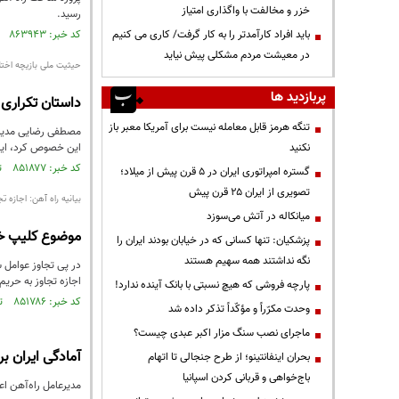
خزر و مخالفت با واگذاری امتیاز
رسید.
باید افراد کارآمدتر را به کار گرفت/ کاری می کنیم
کد خبر: ۸۶۳۹۴۳ تاریخ انتشار : ۱۴۰۳/۱۱/۱۳
در معیشت مردم مشکلی پیش نیاید
حیثیت ملی بازیچه اختل
پربازدید ها
داستان تکراری ق
تنگه هرمز قابل معامله نیست برای آمریکا معبر باز
مصطفی رضایی مدیر کن
نکنید
این خصوص کرد، این 
کد خبر: ۸۵۱۸۷۷ تاریخ انتشار : ۱۴۰۳/۰۵/۲۸
گستره امپراتوری ایران در ۵ قرن پیش از میلاد؛
تصویری از ایران ۲۵ قرن پیش
بیانیه راه آهن: اجازه ت
میانکاله در آتش می‌سوزد
موضوع کلیپ خر
پزشکیان: تنها کسانی که در خیابان بودند ایران را
نگه نداشتند همه سهیم هستند
در پی تجاوز عوامل 
اجازه تجاوز به حریم
پارچه فروشی که هیچ نسبتی با بانک آینده ندارد!
کد خبر: ۸۵۱۷۸۶ تاریخ انتشار : ۱۴۰۳/۰۵/۲۷
وحدت مکرّراً و مؤکّداً تذکر داده شد
ماجرای نصب سنگ مزار اکبر عبدی چیست؟
آمادگی ایران بر
بحران اینفانتینو؛ از طرح جنجالی تا اتهام
باج‌خواهی و قربانی کردن اسپانیا
مدیرعامل راه‌آهن اع