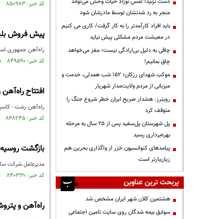
دست نزنید؛ لمس نوزاد حیات وحش می‌تواند
کد خبر: ۸۵۰۹۸۳ تاریخ انتشار : ۱۴۰۳/۰۵/۱۵
منجر به رد شدنشان توسط مادرشان شود
باید افراد کارآمدتر را به کار گرفت/ کاری می کنیم
پیش فروش بلیت‌
در معیشت مردم مشکلی پیش نیاید
راه‌آهن جمهوری اسلامی ا
چاقی به دلیل بی‌ارادگی نیست؛ مغز می‌خواهد
کد خبر: ۸۴۹۵۹۰ تاریخ انتشار : ۱۴۰۳/۰۴/۲۳
چاق بمانیم!
موکب شهدای رزکان؛ ۱۵۲ شب همدلی، خدمت و
میزبانی از مردم ولایت‌مدار شهریار
افتتاح راه‌آهن
رویترز: هشدار صریح ایران خطر شروع جنگ را
راه‌آهن رشت - کاسپین پنجشنبه ۳۱ خرداد ۱۴۰۳ با حضور محمد مخبر سرپرست نه
متوقف کرد
کد خبر: ۸۴۸۲۴۵ تاریخ انتشار : ۱۴۰۳/۰۳/۳۱
پل شهرستان پل‌سفید پس از ۲۵ سال به مرحله
بهره‌برداری رسید
بازگشت روسیه ب
پیامدهای کنوانسیون خزر از واگذاری بحرین هم
زیان‌بارتر است
مدیرعامل شرکت ساخت
کد خبر: ۸۴۰۳۳۰ تاریخ انتشار : ۱۴۰۲/۱۱/۲۰
پربحث ترین عناوین
هشتمین کلان شهر ایران مشخص شد
راه‌آهن و پترو
سوابق بیمه شدگان روی سایت تامین اجتماعی