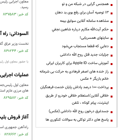
معاون اجرایی رئیس ج
همجنس گرایی در شبکه من و تو
رسید.
13 توصیه آسان برای رفع بوی بد دهان
کد خبر: ۸۳۷۵۸۳ تاریخ انتشار : ۱۴۰۲/۱۰/۱۵
مشاهده سامانه آنلاين سوابق بیمه
حكم آيت‌الله مكارم درباره شاهين نجفي
السودانی: راه 
سایتهای همسریابی!
نخست وزیر عراق گفت:
دعايي كه قطعا مستجاب مي‌شود
کد خبر: ۸۳۰۲۴۴ تاریخ انتشار : ۱۴۰۲/۰۶/۲۱
جزئیات جدید قتل روح الله داداشی
با حضور معاون اول رئی
آموزش ساخت Apple ID برای کاربران ایرانی
راز خنده های اصغر فرهادی به حرکت بی شرمانه
عملیات اجرایی 
خانم بازیگر + عکس
معاون اول رئیس‌جمه
پرداخت ۱۰۰ درصد پاداش پایان خدمت فرهنگیان
های مرزی عازم است
خلافی آنلاین/استعلام خلافی خودرو از طریق
کد خبر: ۸۲۹۵۸۲ تاریخ انتشار : ۱۴۰۲/۰۶/۱۱
اینترنت، پیام کوتاه ، تلفن
جسدغرق درخون روح الله داداشی (عکس)
آغاز فروش بلیت قط
پاسخ های دکتر توکلی به سوالات کنکوری ها
راه‌آهن جمهوری اسلامی ایران ب
کد خبر: ۸۲۸۶۶۲ تاریخ انتشار : ۱۴۰۲/۰۵/۲۹