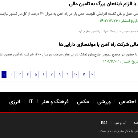
ا الزام ذینفعان بزرگ به تامین مالی
ت: افزایش ظرفیت حمل بار در راه آهن به میزان ۳۰ درصد از کل بار کشور نیازمند ۵ میلیارد دلار سرمایه است...
ل ۱۴۰۰ شرکت راه‌آهن مطرح کرد؛
مالی شرکت راه آهن با مولدسازی دارایی‌ها
جمع عمومی طرح‌های تملک دارایی‌های سرمایه‌ای سال ۱۴۰۰ شرکت راه‌آهن ضمن اعلام تصویب گزارش این مجمع، بر ...
1
2
3
4
5
6
7
8
9
10
11
>
اجتماعی
|
ورزشی
|
عکس
|
فرهنگ و هنر
|
IT
|
انرژی
|
|
امه
آب و هوا
RSS
 با ذکر منبع بلامانع است.