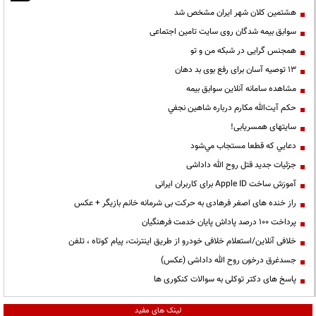
هشتمین کلان شهر ایران مشخص شد
سوابق بیمه شدگان روی سایت تامین اجتماعی
همجنس گرایی در شبکه من و تو
13 توصیه آسان برای رفع بوی بد دهان
مشاهده سامانه آنلاين سوابق بیمه
حكم آيت‌الله مكارم درباره شاهين نجفي
سایتهای همسریابی!
دعايي كه قطعا مستجاب مي‌شود
جزئیات جدید قتل روح الله داداشی
آموزش ساخت Apple ID برای کاربران ایرانی
راز خنده های اصغر فرهادی به حرکت بی شرمانه خانم بازیگر + عکس
پرداخت ۱۰۰ درصد پاداش پایان خدمت فرهنگیان
خلافی آنلاین/استعلام خلافی خودرو از طریق اینترنت، پیام کوتاه ، تلفن
جسدغرق درخون روح الله داداشی (عکس)
پاسخ های دکتر توکلی به سوالات کنکوری ها
لینک های مفید