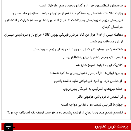
پیامدهای کنوانسیون خزر از واگذاری بحرین هم زیان‌بارتر است
وزارت اطلاعات: شناسایی و دستگیری ۲۱ نفر از مزدوران مرتبط با سازمان جاسوسی و
تروریستی رژیم صهیونیستی و بازداشت ۴ نفر از اعضای باندهای مسلح شرارت و اغتشاش
در استان کرمان
معامله بیش از ۴۱۳ هزار تن کالا در بازار فیزیکی بورس کالا / حراج باز و پتروشیمی پیشران
ارزش معاملات روز شدند
شکنجه رئیس بیمارستان کمال عدوان غزه در زندان رژیم صهیونیستی
ترامپ: ترجیح می‌دهم با ایران به توافق برسم
کالابرگ این خانوارها امروز شارژ شد
ونس: ایرانی‌ها طرف بسیار دشواری برای مذاکره هستند
از دشمن ذره ای امید خیرخواهی نباید داشته باشیم
حمله نیروهای اسرائیلی به خبرنگار پرس‌تی‌وی
از التماس تا فروپاشی هژمونی دلار
جهان با افزایش قیمت مواد غذایی مواجه است
تقسیم غنایم مدیران یا دفاع از تولید؛ پشت‌پرده درخواست توقف یک آیین‌نامه چه بود؟
پربحث ترین عناوین