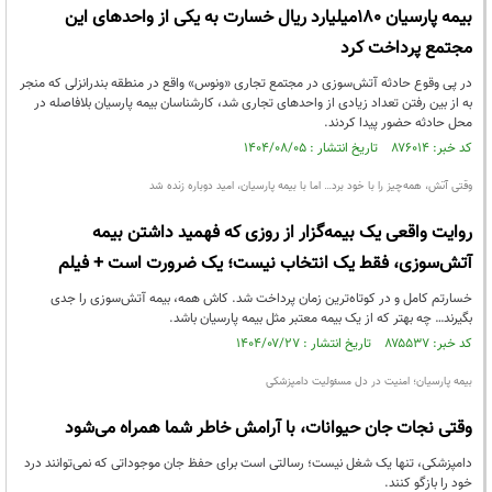
بیمه پارسیان 180میلیارد ريال خسارت به یکی از واحدهای این
مجتمع پرداخت کرد
در پی وقوع حادثه آتش‌سوزی در مجتمع تجاری «ونوس» واقع در منطقه بندرانزلی که منجر
به از بین رفتن تعداد زیادی از واحدهای تجاری شد، کارشناسان بیمه پارسیان بلافاصله در
محل حادثه حضور پیدا کردند.
کد خبر: ۸۷۶۰۱۴ تاریخ انتشار : ۱۴۰۴/۰۸/۰۵
وقتی آتش، همه‌چیز را با خود برد… اما با بیمه پارسیان، امید دوباره زنده شد
روایت واقعی یک بیمه‌گزار از روزی که فهميد داشتن بیمه
آتش‌سوزی، فقط یک انتخاب نیست؛ یک ضرورت است + فیلم
خسارتم کامل و در کوتاه‌ترین زمان پرداخت شد. کاش همه، بیمه آتش‌سوزی را جدی
بگیرند… چه بهتر که از یک بیمه معتبر مثل بیمه پارسیان باشد.
کد خبر: ۸۷۵۵۳۷ تاریخ انتشار : ۱۴۰۴/۰۷/۲۷
بیمه پارسیان؛ امنیت در دل مسئولیت دامپزشکی
وقتی نجات جان حیوانات، با آرامش خاطر شما همراه می‌شود
دامپزشکی، تنها یک شغل نیست؛ رسالتی است برای حفظ جان موجوداتی که نمی‌توانند درد
خود را بازگو کنند.