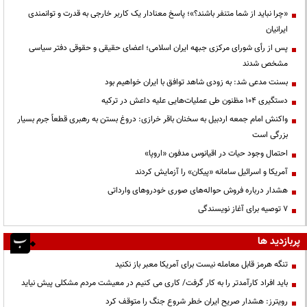
«چرا نباید از شما متنفر باشند؟»؛ پاسخ معنادار یک کاربر خارجی به قدرت و توانمندی
ایرانیان
پس از رأی شورای مرکزی جبهه ایران اسلامی؛ اعضای حقیقی و حقوقی دفتر سیاسی
مشخص شدند
بسنت مدعی شد: به زودی شاهد توافق با ایران خواهیم بود
دستگیری ۱۰۴ مظنون طی عملیات‌هایی علیه داعش در ترکیه
واکنش امام جمعه اردبیل به سخنان باقر خرازی: دروغ بستن به رهبری قطعاً جرم بسیار
بزرگی است
احتمال وجود حیات در اقیانوس مدفون «اروپا»
آمریکا و اسرائیل سامانه «پیکان» را آزمایش کردند
هشدار درباره فروش حواله‌های صوری خودروهای وارداتی
۷ توصیه برای آغاز نویسندگی
پربازدید ها
تنگه هرمز قابل معامله نیست برای آمریکا معبر باز نکنید
باید افراد کارآمدتر را به کار گرفت/ کاری می کنیم در معیشت مردم مشکلی پیش نیاید
رویترز: هشدار صریح ایران خطر شروع جنگ را متوقف کرد