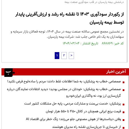
درخشش بیمه پارسیان در قلب سودآوری صنعت بیمه
از رکوردار سودآوری ۱۴۰۳ تا نقشه راه رشد و ارزش‌آفرینی پایدار
توسط بیمه پارسیان
در نخستین مجمع عمومی سالانه صنعت بیمه در سال ۱۴۰۴، توجه فعالان بازار سرمایه و
سهامداران به یک نام خاص جلب شد: شرکت بیمه پارسیان.
کد خبر: ۸۶۸۸۶۹ تاریخ انتشار : ۱۴۰۴/۰۳/۰۴
1
2
>
آخرین اخبار
صمصامی خطاب به پزشکیان: به شما اطلاعات غلط دادند؛ مردم را ساده‌لوح فرض نکنید!
صمصامی خطاب به پزشکیان: خودتان در مجلس بودید؛ دیدید انتقادات نمایندگان درباره
گران‌سازی ارز بود، نه واگذاری ایران‌خودرو
پزشکیان: خدمت بی‌منت و مشارکت مردمی، پایه حل مشکلات کشور است
قیمت‌ برنج ایرانی همچنان در کانال ۴۵۰ تا ۵۵۰ هزار تومان
وقتی دیتاسنترها از هوش مصنوعی جلو می‌زنند؛ زنگ خطر برای اقتصاد AI
از خبرسازی تا جریان‌سازی نقشه راه مدیران هوشمند