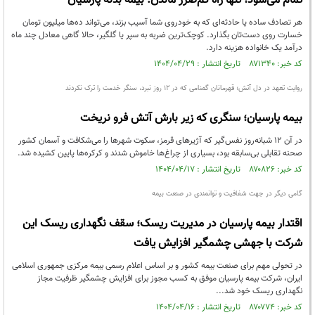
تمام می‌شود؛ تنها راه کم‌ضرر ماندن: بیمه بدنه پارسیان
هر تصادف ساده یا حادثه‌ای که به خودروی شما آسیب بزند، می‌تواند ده‌ها میلیون تومان
خسارت روی دست‌تان بگذارد. کوچک‌ترین ضربه به سپر یا گلگیر، حالا گاهی معادل چند ماه
درآمد یک خانواده هزینه دارد.
کد خبر: ۸۷۱۳۴۰ تاریخ انتشار : ۱۴۰۴/۰۴/۲۹
روایت تعهد در دل آتش؛ قهرمانان گمنامی که در ۱۲ روز نبرد، سنگر خدمت را ترک نکردند
بیمه پارسیان؛ سنگری که زیر بارش آتش فرو نریخت
در آن ۱۲ شبانه‌روز نفس‌گیر که آژیرهای قرمز، سکوت شهرها را می‌شکافت و آسمان کشور
صحنه تقابلی بی‌سابقه بود، بسیاری از چراغ‌ها خاموش شدند و کرکره‌ها پایین کشیده شد.
کد خبر: ۸۷۰۸۲۶ تاریخ انتشار : ۱۴۰۴/۰۴/۱۷
گامی دیگر در جهت شفافیت و توانمندی در صنعت بیمه
اقتدار بیمه پارسیان در مدیریت ریسک؛ سقف نگهداری ریسک این
شرکت با جهشی چشمگیر افزایش یافت
در تحولی مهم برای صنعت بیمه کشور و بر اساس اعلام رسمی بیمه مرکزی جمهوری اسلامی
ایران، شرکت بیمه پارسیان موفق به کسب مجوز برای افزایش چشمگیر ظرفیت مجاز
نگهداری ریسک خود شد...
کد خبر: ۸۷۰۷۷۴ تاریخ انتشار : ۱۴۰۴/۰۴/۱۶