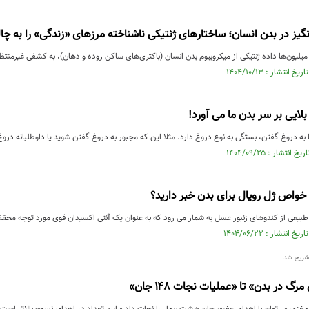
ز در بدن انسان؛ ساختارهای ژنتیکی ناشناخته مرزهای «زندگی» را به چ
میلیون‌ها داده ژنتیکی از میکروبیوم بدن انسان (باکتری‌های ساکن روده و دهان)، به کشفی غیرمنتظر
لایی بر سر بدن ما می آورد!
ه دروغ گفتن، بستگی به نوع دروغ دارد. مثلا این که مجبور به دروغ گفتن شوید یا داوطلبانه دروغ 
ن خواص ژل رویال برای بدن خبر دارید؟
یعی از کندوهای زنبور عسل به شمار می‌ رود که به عنوان یک آنتی‌ اکسیدان قوی مورد توجه محقق
شریح شد
رگ در بدن» تا «عملیات نجات ۱۴۸ جان»