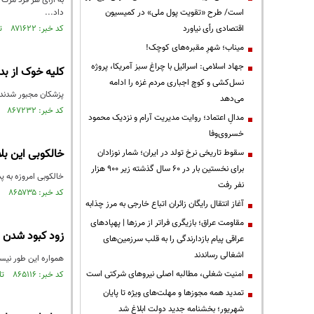
است/ طرح «تقویت پول ملی» در کمیسیون
داد...
اقتصادی رأی نیاورد
کد خبر: ۸۷۱۶۲۲ تاریخ انتشار : ۱۴۰۴/۰۵/۰۶
میناب؛ شهرِ مقبره‌های کوچک!
جهاد اسلامی: اسرائیل با چراغ سبز آمریکا، پروژه
کلیه خوک از بد
نسل‌کشی و کوچ اجباری مردم غزه را ادامه
پزشکان مجبور شدند 
می‌دهد
کد خبر: ۸۶۷۲۳۲ تاریخ انتشار : ۱۴۰۴/۰۱/۲۳
مدالِ اعتماد؛ روایت مدیریت آرام و نزدیک محمود
خسروی‌وفا
خالکوبی این بلا
سقوط تاریخی نرخ تولد در ایران؛ شمار نوزادان
برای نخستین بار در ۶۰ سال گذشته زیر ۹۰۰ هزار
خالکوبی امروزه به پ
نفر رفت
کد خبر: ۸۶۵۷۳۵ تاریخ انتشار : ۱۴۰۳/۱۲/۲۰
آغاز انتقال رایگان زائران اتباع خارجی به مرز چذابه
مقاومت عراق؛ بازیگری فراتر از مرزها | پهپادهای
زود کبود شدن 
عراقی پیام بازدارندگی را به قلب سرزمین‌های
اشغالی رساندند
همواره این طور نیس
‌امنیت شغلی، مطالبه اصلی نیروهای شرکتی است
کد خبر: ۸۶۵۱۱۶ تاریخ انتشار : ۱۴۰۳/۱۲/۰۵
تمدید همه مجوزها و مهلت‌های ویژه تا پایان
شهریور؛ بخشنامه جدید دولت ابلاغ شد