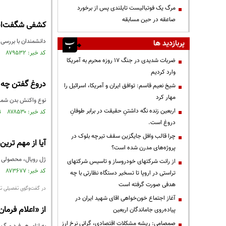
مرگ یک فوتبالیست تایلندی پس از برخورد
صاعقه در حین مسابقه
کشفی شگفت‌انگی
دانشمندان با بررسی 
پربازدید ها
کد خبر: ۸۷۹۵۳۲ تاریخ انتشار : ۱۴۰۴/۱۰/۱۳
ضربات شدیدی در جنگ ۱۷ روزه محرم به آمریکا
وارد کردیم
دروغ گفتن چه ب
شیخ نعیم قاسم: توافق ایران و آمریکا، اسرائیل را
مهار کرد
نوع واکنش بدن شما ب
اربعین زنده نگه داشتنِ حقیقت در برابر طوفانِ
کد خبر: ۸۷۸۵۳۰ تاریخ انتشار : ۱۴۰۴/۰۹/۲۵
دروغ است.
چرا قالب وافل جایگزین سقف تیرچه بلوک در
آیا از مهم‌ تری
پروژه‌های مدرن شده است؟
ژل رویال، محصولی طب
از رانت‌ شرکتهای خودروساز و تاسیس شرکتهای
کد خبر: ۸۷۳۶۷۷ تاریخ انتشار : ۱۴۰۴/۰۶/۲۲
تراستی در اروپا تا تسخیر دستگاه نظارتی با چه
هدفی صورت گرفته است
در گفت‌وگوی تفصیلی ت
آغاز اجتماع خون‌خواهی اقای شهید ایران در
از «اعلام فرمان م
پیاده‌روی جاماندگان اربعین
صمصامی: ریشه مشکلات اقتصادی، گرانی نرخ ارز