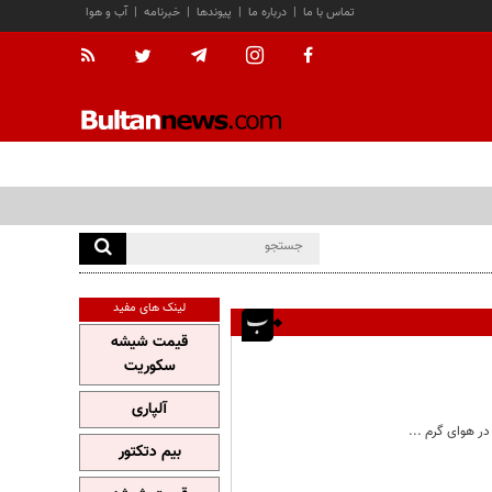
تماس با ما
|
درباره ما
|
پیوندها
|
خبرنامه
|
آب و هوا
لینک های مفید
قیمت شیشه
سکوریت
آلپاری
در هوای گرم ...
بیم دتکتور