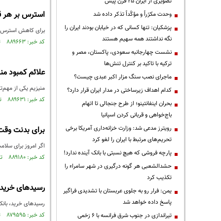
تصویری از ایران ۲۵ قرن پیش
استرس بر هر ق
وحدت مکرّراً و مؤکّداً تذکر داده شد
پزشکیان: تنها کسانی که در خیابان بودند ایران را
برای کاهش استرس د
نگه نداشتند همه سهیم هستند
کد خبر: ۸۸۹۶۶۳ تاریخ انتشار : ۱۴۰۵/۰۴/۰۱
نشست چهارجانبه سعودی، پاکستان، مصر و
ترکیه با تاکید بر کنترل تنش‌ها
علائم کمبود من
ماجرای نصب سنگ مزار اکبر عبدی چیست؟
منیزیم یکی از مهم‌ترین مواد معدنی بدن
کدام اهداف زیرساختی در مدار ایران قرار دارد؟
کد خبر: ۸۸۹۶۳۱ تاریخ انتشار : ۱۴۰۵/۰۳/۳۱
بحران اینفانتینو؛ از طرح جنجالی تا اتهام
باج‌خواهی و قربانی کردن اسپانیا
رویترز مدعی شد: وزارت خزانه‌داری آمریکا برخی
برای بدنت وقت 
تحریم‌های مرتبط با ایران را لغو کرد
اگر امروز برای سلام
پارچه فروشی که هیچ نسبتی با بانک آینده ندارد!
کد خبر: ۸۸۹۱۸۰ تاریخ انتشار : ۱۴۰۵/۰۳/۲۴
حشدالشعبی هر گونه درگیری در شهر سامراء را
تکذیب کرد
رسیدهای خرید؛
یمن: فرار رو به جلوی عربستان با تشدیدی فراگیر
پاسخ داده خواهد شد
رسیدهای خرید، بانکی
کد خبر: ۸۷۹۵۹۵ تاریخ انتشار : ۱۴۰۴/۱۰/۱۴
تیراندازی در جنوب شرق فرانسه با ۶ زخمی