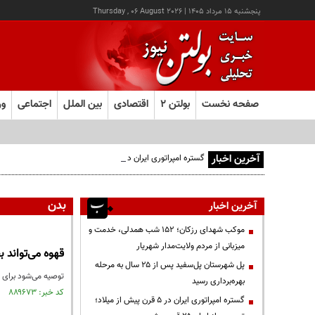
پنجشنبه ۱۵ مرداد ۱۴۰۵
|
Thursday , 06 August 2026
صفحه نخست
بولتن ۲
اقتصادی
بین الملل
اجتماعی
ور
آخرین اخبار
گستره امپراتوری ایران در ۵ قرن پیش از میلاد؛ تصویری از ایران ۲۵ قرن پیش
بدن
آخرین اخبار
موکب شهدای رزکان؛ ۱۵۲ شب همدلی، خدمت و
میزبانی از مردم ولایت‌مدار شهریار
قهوه می‌تواند ب
پل شهرستان پل‌سفید پس از ۲۵ سال به مرحله
توصیه می‌شود برای ح
بهره‌برداری رسید
کد خبر: ۸۸۹۶۷۳ تاریخ انتشار : ۱۴۰۵/۰۴/۰۱
گستره امپراتوری ایران در ۵ قرن پیش از میلاد؛