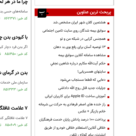
چرا ما در هر ل
پربحث ترین عناوین
سامانه‌‌های حسی بدن
کد خبر: ۸۶۲۳۷۱ تاریخ انتشار : ۱۴۰۳/۱۰/۲۰
هشتمین کلان شهر ایران مشخص شد
سوابق بیمه شدگان روی سایت تامین اجتماعی
با کبودی بدن چ
همجنس گرایی در شبکه من و تو
13 توصیه آسان برای رفع بوی بد دهان
اگر بدن فرد دچار کب
کد خبر: ۸۵۱۴۵۰ تاریخ انتشار : ۱۴۰۳/۰۵/۲۲
مشاهده سامانه آنلاين سوابق بیمه
حكم آيت‌الله مكارم درباره شاهين نجفي
سایتهای همسریابی!
بدن در گرمای ش
دعايي كه قطعا مستجاب مي‌شود
سازمان ملی خدمات 
جزئیات جدید قتل روح الله داداشی
کد خبر: ۸۵۱۳۳۳ تاریخ انتشار : ۱۴۰۳/۰۵/۲۱
آموزش ساخت Apple ID برای کاربران ایرانی
راز خنده های اصغر فرهادی به حرکت بی شرمانه
۷ علامت غافلگیر کننده کمبود ویتامین دی در بدن!
خانم بازیگر + عکس
۷ علامت غافلگیر کننده کمبود ویتامین دی در بدن!
پرداخت ۱۰۰ درصد پاداش پایان خدمت فرهنگیان
کد خبر: ۸۵۰۶۰۹ تاریخ انتشار : ۱۴۰۳/۰۵/۱۱
خلافی آنلاین/استعلام خلافی خودرو از طریق
اینترنت، پیام کوتاه ، تلفن