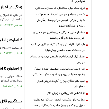
نخواهیم داد
زندگی در اهواز زیر گرمای ۵۰ درجه و همزمان با حملات آ
فرق است میان مجاهدان در میدان و ساکتین
یکصد و پنجاه و سومین شب خدمت؛ موکب
ادامه دارد. این گز
شهدای رزکان، تریبون مردم و مطالبه‌گر حل
کد خبر: ۸۹۱۱۶۳ تاریخ انتشار : ۱۴۰۵/۰۴/۲۵
ریشه‌ای مشکلات شهری
هشدار حاجی دلیگانی درباره تغییر سهم دریای
خزر و مخالفت با واگذاری امتیاز
۶ اصابت و انفجار در اهواز
باید افراد کارآمدتر را به کار گرفت/ کاری می کنیم
در ساعت ۲۰ و ۴۵ دقیقه شامگاه یکشنبه ۱۶ فرودین در پی تهاجم هوایی دشمنان آمریکایی و صهیونیستی نقاط زیر مورد اصابت قرار گرفت.
در معیشت مردم مشکلی پیش نیاید
کد خبر: ۸۸۴۸۱۶ تاریخ انتشار : ۱۴۰۵/۰۱/۱۶
هدف قرار گرفتن اتاق‌ فرماندهی مزدوران عربستان
در یمن
از اصفهان تا اه
این دیپلماسی نمایشی، شکست خورده است/
واقعیت‌ها را بپذیرید و به تعهدات خود عمل کنید
حملات هوایی به دو غ
شریان‌های اقتصادی
امید مالباختگان رمزارز آبکی به فروش اموال
کد خبر: ۸۸۴۷۵۳ تاریخ انتشار : ۱۴۰۵/۰۱/۱۵
محکومان
از التماس تا فروپاشی هژمونی دلار
مطالبه برای شکستن انحصار پیمانکاری؛ نظارت
دستگیری قاتل 
دقیق بر واگذاری پروژه‌ها، راهکار مقابله با فساد