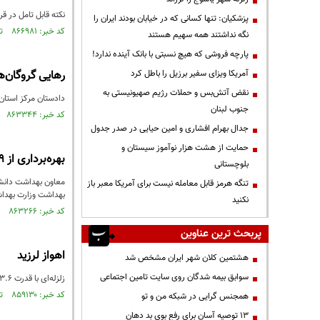
نکته قابل تامل در قر
پزشکیان: تنها کسانی که در خیابان بودند ایران را
کد خبر: ۸۶۶۹۸۱ تاریخ انتشار : ۱۴۰۴/۰۱/۱۸
نگه نداشتند همه سهیم هستند
پارچه فروشی که هیچ نسبتی با بانک آینده ندارد!
آمریکا ویزای سفیر برزیل را باطل کرد
رهایی گروگان‌ه
نقض آتش‌بس و حملات رژیم صهیونیستی به
دادستان مرکز استان خوزستان از رهای
جنوب لبنان
کد خبر: ۸۶۳۳۴۴ تاریخ انتشار : ۱۴۰۳/۱۱/۰۴
جدال بهرام افشاری و امین حیایی در صدر جدول
حمایت از هشت هزار نوآموز سیستان و
بهره‌برداری از ۹ پروژه بهداشتی همزمان با سفر رئیس جمهور به خوزستان
بلوچستانی
تنگه هرمز قابل معامله نیست برای آمریکا معبر باز
بهداشت وزارت بهداش
نکنید
کد خبر: ۸۶۳۲۶۶ تاریخ انتشار : ۱۴۰۳/۱۱/۰۳
پربحث ترین عناوین
اهواز لرزید
هشتمین کلان شهر ایران مشخص شد
سوابق بیمه شدگان روی سایت تامین اجتماعی
زلزله‌ای با قدرت ۳.۶ ریشتر لحظاتی پیش شهرستان اهواز را لرزاند.
کد خبر: ۸۵۹۱۳۰ تاریخ انتشار : ۱۴۰۳/۰۹/۰۹
همجنس گرایی در شبکه من و تو
13 توصیه آسان برای رفع بوی بد دهان