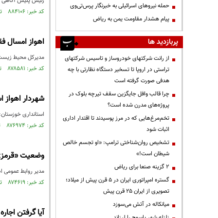
رئیس پلیس آگاهی خو
حمله نیروهای اسرائیلی به خبرنگار پرس‌تی‌وی
کد خبر: ۸۸۴۱۰۶ تاریخ انتشار : ۱۴۰۵/۰۱/۰۶
پیام هشدار مقاومت یمن به ریاض
اهواز امسال ف
پربازدید ها
مدیرکل محیط زیست خوزستان:از ابتدای امسال تا ۲۵ آذر، 
از رانت‌ شرکتهای خودروساز و تاسیس شرکتهای
کد خبر: ۸۷۸۵۸۱ تاریخ انتشار : ۱۴۰۴/۰۹/۲۶
تراستی در اروپا تا تسخیر دستگاه نظارتی با چه
هدفی صورت گرفته است
چرا قالب وافل جایگزین سقف تیرچه بلوک در
شهردار اهواز ا
پروژه‌های مدرن شده است؟
استانداری خوزستان:ر
تخم‌مرغ‌هایی که در مرز پوسیدند تا اقتدار اداری
کد خبر: ۸۷۶۹۷۴ تاریخ انتشار : ۱۴۰۴/۰۸/۲۱
اثبات شود
تشخیص روان‌شناختی ترامپ: «او تجسم خالص
شیطان است!»
وضعیت «قرمز» 
۲ گزینه صنعا برای ریاض
مدیر روابط عمومی ا
گستره امپراتوری ایران در ۵ قرن پیش از میلاد؛
کد خبر: ۸۷۴۶۱۹ تاریخ انتشار : ۱۴۰۴/۰۷/۰۹
تصویری از ایران ۲۵ قرن پیش
میانکاله در آتش می‌سوزد
آیا گرفتن اجاره
زلزله شهر یاسوج را لرزاند