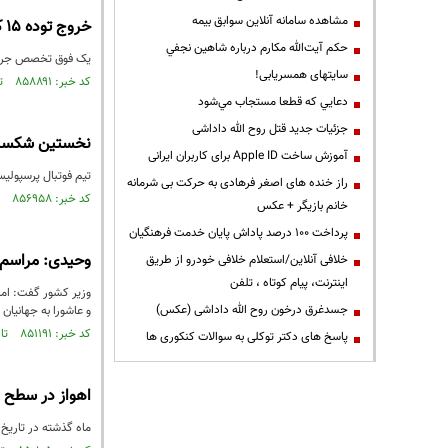
مشاهده سامانه آنلاين سوابق بیمه
خروج توده ۱۵ کیلویی از شکم دختر ۱۳ ساله در اهواز
حكم آيت‌الله مكارم درباره شاهين نجفي
یک فوق تخصص جراحی کودکان از 
سایتهای همسریابی!
کد خبر: ۸۵۸۸۹۱ تاریخ انتشار : ۱۴۰۳/۰۹/۰۵
دعايي كه قطعا مستجاب مي‌شود
جزئیات جدید قتل روح الله داداشی
نخستین شکست 
آموزش ساخت Apple ID برای کاربران ایرانی
تیم فوتبال پرسپولی
راز خنده های اصغر فرهادی به حرکت بی شرمانه
کد خبر: ۸۵۶۹۵۸ تاریخ انتشار : ۱۴۰۳/۰۸/۰۹
خانم بازیگر + عکس
پرداخت ۱۰۰ درصد پاداش پایان خدمت فرهنگیان
وحیدی: مراسم 
خلافی آنلاین/استعلام خلافی خودرو از طریق
اینترنت، پیام کوتاه ، تلفن
جسدغرق درخون روح الله داداشی (عکس)
و عاشورا به جهانیان
کد خبر: ۸۵۱۱۹۱ تاریخ انتشار : ۱۴۰۳/۰۵/۱۸
پاسخ های دکتر توکلی به سوالات کنکوری ها
اهواز در سطح ن
ماه گذشته در تاریخ 