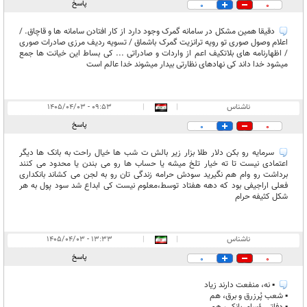
پاسخ
0
0
دقیقا همین مشکل در سامانه گمرک وجود دارد از کار افتادن سامانه ها و قاچاق. /
اعلام وصول صوری تو رویه ترانزیت گمرک باشماق / تسویه ردیف مرزی صادرات صوری
/ اظهارنامه های بلاتکیف اعم از واردات و صادراتی ... کی بساط این خیانت ها جمع
میشود خدا داند کی نهادهای نظارتی بیدار میشوند خدا عالم است
ناشناس
|
|
۰۹:۵۳ - ۱۴۰۵/۰۴/۰۳
پاسخ
0
0
سرمایه رو بکن دلار طلا بزار زیر بالش ت شب ها خیال راحت به بانک ها دیگر
اعتمادی نیست تا ته خیار تلخ میشه یا حساب ها رو می بندن یا محدود می کنند
برداشت رو وام هم نگیرید سودش حرامه زندگی تان رو به لجن می کشاند بانکداری
فعلی اراجیفی بود که دهه هفتاد توسط،معلوم نیست کی ابداع شد سود پول به هر
شکل کثیفه حرام
ناشناس
|
|
۱۳:۳۳ - ۱۴۰۵/۰۴/۰۳
پاسخ
0
0
▪︎ نه، منفعت دارند زیاد
▪︎ شعب پُرزرق و برق، هم