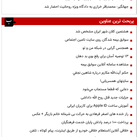
جهانگیر: محمدباقر خرازی به دادگاه ویژه روحانیت احضار شد
پربحث ترین عناوین
هشتمین کلان شهر ایران مشخص شد
سوابق بیمه شدگان روی سایت تامین اجتماعی
همجنس گرایی در شبکه من و تو
13 توصیه آسان برای رفع بوی بد دهان
مشاهده سامانه آنلاين سوابق بیمه
حكم آيت‌الله مكارم درباره شاهين نجفي
سایتهای همسریابی!
دعايي كه قطعا مستجاب مي‌شود
جزئیات جدید قتل روح الله داداشی
آموزش ساخت Apple ID برای کاربران ایرانی
راز خنده های اصغر فرهادی به حرکت بی شرمانه خانم بازیگر + عکس
پرداخت ۱۰۰ درصد پاداش پایان خدمت فرهنگیان
خلافی آنلاین/استعلام خلافی خودرو از طریق اینترنت، پیام کوتاه ، تلفن