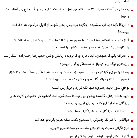
احاد مردم
ریمـدان در آستانه بحران؛ ۳ هزار کامیون قفل، صف ۵۰ کیلومتری و گاز مایع زیر آفتاب ۵۰
درجه!
«آمریکا ذرّه ذرّه آب میشود»؛ چگونه پیشبینی رهبر شهید از افول ابرقدرت به حقیقت
پیوست؟
آغاز یک سلسله‌کلیپ ۱۰ قسمتی با محور «جهاد اقتصادی»؛ از ریشه‌یابی مشکلات تا
راهکارهایی که می‌تواند مسیر اقتصاد کشور را تغییر دهد
با اعتراف یکی از متهمان، ابعاد تازه‌ای از پرونده ربایش و قتل حمیدرضا رجب‌زاده آشکار شد
بازی‌های لیگ برتر فوتبال با تماشاگر برگزار می‌شود
ریمـدان؛ مرزی گرفتار در صف، کمبود زیرساخت و ضعف هماهنگی دستگاه‌ها / ۳ هزار
کامیون در انتظار، رانندگان بدون حتی یک سرویس بهداشتی!
توافقِ بدونِ تاییدِ رهبری؛ تنها یک قراردادِ بی‌ارزش است
تایید هشدارهای گذشته بولتن نیوز توسط سخنگوی قوه قضائیه در خصوص کارت های
بارزگانی و اجاره ای که به بحران ارزی رسیده اند
بسته اینترنت رایگان برای خبرنگاران فعال شد
ذوالقدر: تا آمریکا رفتارش را تصحیح نکند، تنگه هرمز باز نخواهد شد
ابراز نگرانی نسبت به افزایش غلط‌ها در نوشته‌های شهری
آغاز ثبت‌نام آزمون ارشد علوم پزشکی از امروز