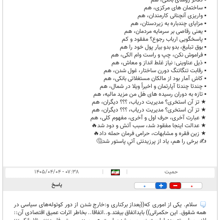
▪︎ دفاتر رؤسای بانکی، هم
▪︎ ساختمان های مرکزی، هم
▪︎ واریزی آنچنانی کارمندان، هم
▪︎ مزایای چندباره به زیردستان، هم
▪︎ یعنی رقاصی بر سرمایه مردمان، هم
▪︎ پاسخگویی ارباب رجوع؟ مفقود و کم
▪︎ بوق تبلیغ، بدو بدو بیار پول خود را هم
▪︎ فراموش نکن، چپ و راست وام الکی، هم
▪︎ ذیل عناوینی: نیاز غلط انداز و معاش، هم
▪︎ رقابت تنگاتنگ دورن ساختار، غول شدن، هم
▪︎ کاش آمار بود از مالکان مستغلاتی بانکی، هم
▪︎ چندتا چندتا آپارتمان و اخیراً ویلا در شمال، هم
▪︎ تازه به دوران رسیده های هَل من مزید مالیه، هم
★ تز آن استخری؟ مدیریت دریاب، ؟؟؟ دیگران، هم
★ تز آن استخری؟ مدیریت دریاب، ؟؟؟ دیگران، هم
★ عبارت آخری، حرف اول و آخری، مفهوم کلی، هم
★ عدالت اینجا مفقود شد، سبب آتش و دود شد🔥
★ زین فقره و مشابهات، حرامی فرمان حمله داد🔥
✍️ برخی را هم، یاد از پرزیدنتی آتیِ پاستور شد🤔
حمیت
|
|
۰۷:۳۸ - ۱۴۰۵/۰۴/۰۴
پاسخ
0
0
سلام. يکی از اموری که((بعداز برکناری و:خارج شدن از دور کوتوله‌های سیاسی در
همه شقوق. این حکمرانی)) بایداتفاق بیفتد.و..اتفاقا.. بخاطر اثرات عمیق اقتصادی آن::