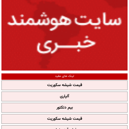
لینک های مفید
قیمت شیشه سکوریت
آلپاری
بیم دتکتور
قیمت شیشه سکوریت