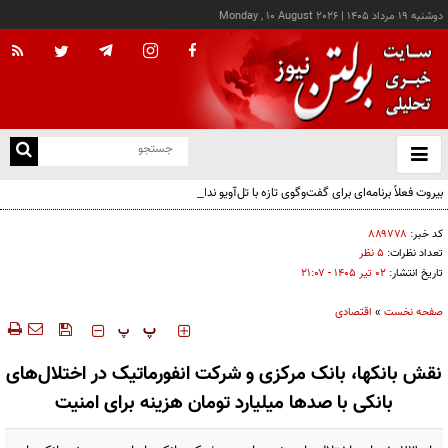
دوشنبه ۱۹ مرداد ۱۴۰۵
|
Monday , 10 August 2026
از
و
ته
بیروت فعلاً برنامه‌ای برای گفت‌وگوی تازه با تل‌آویو ندارد
ن
نو
کد خبر:
۸۸۹۷۷۸
تعداد نظرات:
۵ نظر
تاریخ انتشار:
۰۲ تير ۱۴۰۵ - ۲۱:۰۷
صفحه نخست
»
اقتصادی
‍‍‍ پ
پ
نقش بانکها، بانک مرکزی و شرکت انفورماتیک در اختلال‌های
بانکی با صدها میلیارد تومان هزینه برای امنیت