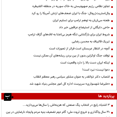
تجاوز نظامی رژیم صهیونیستی به خاک سوریه در منطقه القنیطره
وال‌استریت‌ژرونال: جنگ با ایران ضعف‌های ارتش آمریکا را رو کرد
طعنه سی‌ان‌ان به توهم ترامپ برای تسلیم ایران
حاجی دلیگانی از استیضاح عراقچی خبر داد
شروط ایران برای بازگشایی تنگه هرمز بی‌اعتنا به لاف‌های گزاف ترامپ
تبریک قالیباف به محسن رضایی
آنچه در انتظار عربستان است فراتر از تصورات است
توقف جنگ اوکراین بدون از بین بردن ریشه‌های آن ممکن نیست
اینکه ایران دست بالا را دارد واقعیت است
دعوا نیست؛ نبرد است!
انتصاب دکتر ذوالقدر به عنوان مشاور سیاسی رهبر معظم انقلاب
«علیرضا شهسواری» سرپرست اداره کل امور مجلس بنیاد شهید شد
پربازدید ها
3 اشتباه رایج در انتخاب رنگ صنعتی که هزینه‌اش را سال‌ها می‌پردازید...
۳۰ سال واگذاری و خروج ثروت ملی؛ گام دوم تضعیف بنیه مردم وایجاد نارضایتی در بین