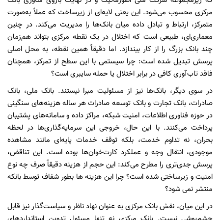
که زیرمجموعه شرکت ملی انفورماتیک و در نهایت بازوی فناوری بانک
مرکزی محسوب می‌شود. این یعنی لایه‌ای از زیرساخت که عملاً به‌صورت
متمرکز، ارتباط و تبادل داده میان بانک‌ها را مدیریت می‌کند. در چنین
معماری‌ای، طبیعی است که اختلال در یک نقطه مرکزی بتواند هم‌زمان
چند بانک بزرگ را از کار بیندازد. اما دقیقاً همین نقطه، به محل اصلی
پرسش تبدیل شده است: چرا سیستمی با این سطح از تمرکز، همچنان
فاقد تاب‌آوری کافی در برابر اختلال یا حمله سایبری است؟
در سوی دیگر، بانک‌ها نیز از مسئولیت مبرا نیستند. بانک ملی، بانک
صادرات، بانک تجارت و بانک توسعه صادرات هر ساله هزینه‌های سنگینی
در حوزه فناوری اطلاعات، امنیت شبکه، مراکز داده و سامانه‌های پشتیبان
پرداخت می‌کنند. با این حال، خروجی این سرمایه‌گذاری‌ها در لحظه
بحران، نه تداوم خدمت، بلکه توقف خدمات پایه‌ای مانند مشاهده
موجودی، انتقال وجه و عملکرد کارت‌خوان‌ها بوده است. این تناقض،
پرسش جدی‌تری را مطرح می‌کند: این حجم از هزینه دقیقاً صرف چه نوع
امنیت و زیرساختی شده است؟ چرا این هزینه ها بطور شفاف توسط بانکه
منتشر نمی شود؟
در این میان، نقش بانک مرکزی به عنوان نهاد ناظر و سیاست‌گذار نیز قابل
چشم‌پوشی نیست. بانک مرکزی نه تنها مسئول تدوین استانداردهای