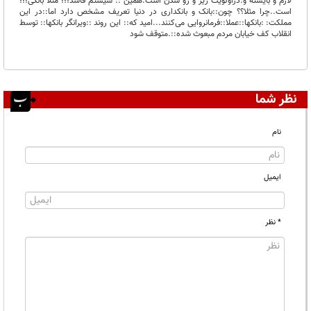
لازم و بایسته و:دراولویت زیر و رو شدن است.همین :: سیستم فاسد؛؛؛ مثلا بانکی؛؛؛
است..چرا مثلا؟؟ چون::بانک و بانکداری در دنیا تعریف مشخص دارد اما::در این
مملکت: :بانکها::عملا::فرمانروایی می‌کنند...امید که:: این روند ::ویرانگر بانکها:: توسط
انقلاب کف خیابان مردم مبعوث شده‌::.متوقف شود
نظر شما
نام
ایمیل
* نظر