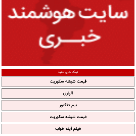
لینک های مفید
قیمت شیشه سکوریت
آلپاری
بیم دتکتور
قیمت شیشه سکوریت
فیلم آپنه خواب