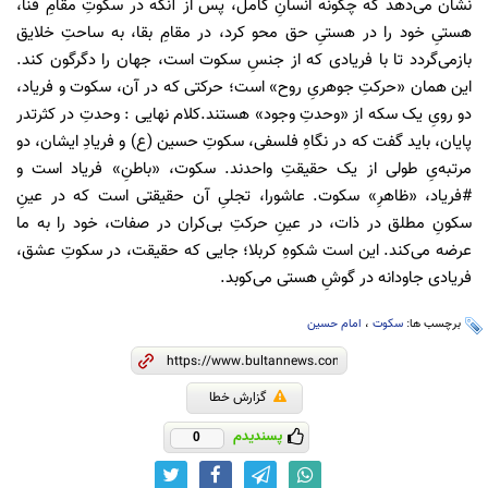
نشان می‌دهد که چگونه انسانِ کامل، پس از آنکه در سکوتِ مقامِ فنا،
هستیِ خود را در هستیِ حق محو کرد، در مقامِ بقا، به ساحتِ خلایق
بازمی‌گردد تا با فریادی که از جنسِ سکوت است، جهان را دگرگون کند.
این همان «حرکتِ جوهریِ روح» است؛ حرکتی که در آن، سکوت و فریاد،
دو رویِ یک سکه از «وحدتِ وجود» هستند.کلام نهایی : وحدتِ در کثرتدر
پایان، باید گفت که در نگاهِ فلسفی، سکوتِ حسین (ع) و فریادِ ایشان، دو
مرتبه‌یِ طولی از یک حقیقتِ واحدند. سکوت، «باطنِ» فریاد است و
#فریاد، «ظاهرِ» سکوت. عاشورا، تجلیِ آن حقیقتی است که در عینِ
سکونِ مطلق در ذات، در عینِ حرکتِ بی‌کران در صفات، خود را به ما
عرضه می‌کند. این است شکوهِ کربلا؛ جایی که حقیقت، در سکوتِ عشق،
فریادی جاودانه در گوشِ هستی می‌کوبد.
برچسب ها:
سکوت
،
امام حسین
گزارش خطا
پسندیدم
0