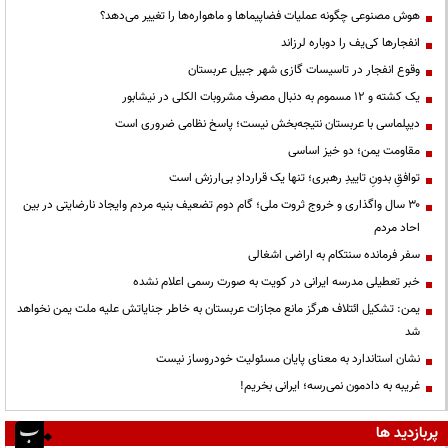
هوش مصنوعی چگونه عملیات فضاپیماها و ماهواره‌ها را تغییر می‌دهد؟
انفجارها کی‌یف را دوباره لرزاند
وقوع انفجار در تاسیسات گازی شهر جبیل عربستان
یک کشته و ۱۲ مسموم به دنبال مصرف مشروبات الکلی در نیشابور
دیپلماسی با عربستان نتیجه‌بخش نیست؛ پاسخ نظامی ضروری است
مقاومت یمن؛ دو خیز اساسی
توافقِ بدونِ تاییدِ رهبری؛ تنها یک قراردادِ بی‌ارزش است
۳۰ سال واگذاری و خروج ثروت ملی؛ گام دوم تضعیف بنیه مردم وایجاد نارضایتی در بین
احاد مردم
سفر فرمانده سنتکام به اراضی اشغالی
خبر تعطیلی مدرسه ایرانی در کویت به صورت رسمی اعلام نشده
یمن: تشکیل ائتلاف هرگز مانع مجازات عربستان به خاطر جنایاتش علیه ملت یمن نخواهد
شد
نشان استاندارد به معنای پایان مسئولیت خودروساز نیست
غریبه به دادمون نمی‌رسه؛ ایرانی بخریم!
پربازدید ها