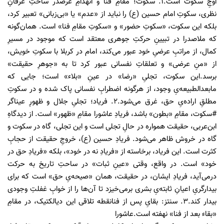
اوجِ سکوت است.۱. سکوت؛ مقامِ فنا و انهدامِ عرضدر ساحتِ عرفانِ
نظری، سکوتِ امام حسین (ع) را نباید از «عدم» یا «بی‌زبانی» تعبیر کرد،
بلکه این سکوت، «سکوتِ حضور» و «سکوتِ مقامِ فنا» است. همان‌گونه
که ملاصدرا در تبیینِ حرکتِ جوهری معتقد است که موجود در مسیرِ
کمال، از مراتبِ عرضیِ خود عبور می‌کند، امام در کربلا با سکوتِ خویش،
از «منِ عرضی» و تعلقاتِ نفسانی عبور کرد تا به «جوهرِ حقیقت»
برسد.این سکوت، تجلیِ «رضا» در عینِ «بلاء» است؛ جایی که
مابعدالطبیعه‌یِ وجود، از هرگونه اضطرابِ نفسانی پاک شده و در سکوتِ
مطلقِ اراده‌یِ حق، غرق می‌شود.۲. فریاد؛ تجلیِ جلال و ظهورِ عیناگر
#سکوت، مقامِ «بطون» باشد، فریادِ عاشورا مقامِ «ظهور» است. از دیدگاهِ
ابن‌عربی، حقیقت همواره در حالِ تجلی است و این تجلی، گاه در سکوت و
گاه در خروش ظاهر می‌شود. فریادِ حسین (ع)، خروجِ حقیقت از حجابِ
کثرت است. این فریاد، برخاسته از «فریادِ نه در خود»، بلکه «فریادِ حق در
خود» است. در واقع، وقتی «عینِ ثبات» در ساحتِ تاریخ به حرکت
درمی‌آید، فریادِ ایشان، در حقیقت، همان «صیحه‌یِ حق» است که برای
بیدارگریِ اعیانِ ثابته‌یِ بشری برمی‌خیزد تا آن‌ها را از خوابِ غفلتِ وجودی
بیدار کند.۳. سنتز: بقایِ پس از فنانقطه تلاقی این دیالکتیک، در مقامِ
«بقاء بعد از فنا» نهفته است.عاشورا