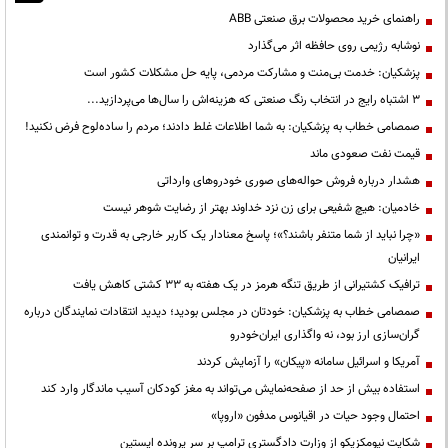
راهنمای خرید محصولات برق صنعتی ABB
نوشابه رژیمی روی حافظه اثر می‌گذارد
پزشکیان: خدمت بی‌منت و مشارکت مردمی، پایه حل مشکلات کشور است
3 اشتباه رایج در انتخاب رنگ صنعتی که هزینه‌اش را سال‌ها می‌پردازید...
صمصامی خطاب به پزشکیان: به شما اطلاعات غلط دادند؛ مردم را ساده‌لوح فرض نکنید!
قیمت نفت صعودی ماند
هشدار درباره فروش حواله‌های صوری خودروهای وارداتی
خادمیان: هیچ شفیعی برای زن نزد خداوند بهتر از رضایت شوهر نیست
«چرا نباید از شما متنفر باشند؟»؛ پاسخ معنادار یک کاربر خارجی به قدرت و توانمندی
ایرانیان
ترافیک کشتیرانی از طریق تنگه هرمز در یک هفته به ۳۳ کشتی کاهش یافت
صمصامی خطاب به پزشکیان: خودتان در مجلس بودید؛ دیدید انتقادات نمایندگان درباره
گران‌سازی ارز بود، نه واگذاری ایران‌خودرو
آمریکا و اسرائیل سامانه «پیکان» را آزمایش کردند
استفاده بیش از حد از صفحه‌نمایش می‌تواند به مغز کودکان آسیب ماندگار وارد کند
احتمال وجود حیات در اقیانوس مدفون «اروپا»
شکایت نیومکزیکو از وزارت دادگستری ترامپ بر سر پرونده اپستین