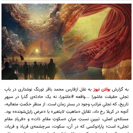
به گزارش
بولتن نیوز
به نقل ازفارس محمد باقر تورنگ نوشتاری در بابِ
تجلیِ حقیقت عاشورا ...واقعه #عاشورا، نه یک حادثه‌ی گذرا در سپهرِ
تاریخ، که تجلیِ مَراتبِ وجود در بسترِ زمان است. از منظرِ حکمتِ متعالیه،
آنچه در کربلا رخ داد، تقابلِ «ماهیتِ لایتغیر» با «عرضِ زایل‌شونده» بود.
مسئله‌ی اصلی، تبیینِ نسبتِ میانِ «سکوتِ مقامِ ذات» و «فریادِ مقامِ
تجلی» است؛ پارادوکسی که در آن، سکوت، سرچشمه‌ی فریاد و فریاد،