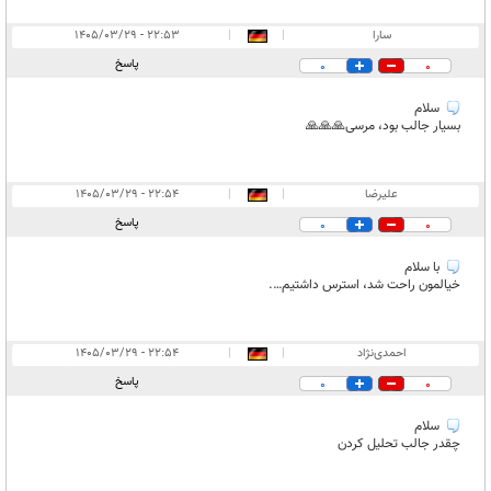
سارا
|
|
۲۲:۵۳ - ۱۴۰۵/۰۳/۲۹
پاسخ
0
0
سلام
بسیار جالب بود، مرسی🙏🙏🙏
علیرضا
|
|
۲۲:۵۴ - ۱۴۰۵/۰۳/۲۹
پاسخ
0
0
با سلام
خیالمون راحت شد، استرس داشتیم….
احمدی‌نژاد
|
|
۲۲:۵۴ - ۱۴۰۵/۰۳/۲۹
پاسخ
0
0
سلام
چقدر جالب تحلیل کردن