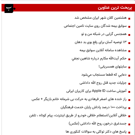
پربحث ترین عناوین
هشتمین کلان شهر ایران مشخص شد
سوابق بیمه شدگان روی سایت تامین اجتماعی
همجنس گرایی در شبکه من و تو
13 توصیه آسان برای رفع بوی بد دهان
مشاهده سامانه آنلاين سوابق بیمه
حكم آيت‌الله مكارم درباره شاهين نجفي
سایتهای همسریابی!
دعايي كه قطعا مستجاب مي‌شود
جزئیات جدید قتل روح الله داداشی
آموزش ساخت Apple ID برای کاربران ایرانی
راز خنده های اصغر فرهادی به حرکت بی شرمانه خانم بازیگر + عکس
پرداخت ۱۰۰ درصد پاداش پایان خدمت فرهنگیان
خلافی آنلاین/استعلام خلافی خودرو از طریق اینترنت، پیام کوتاه ، تلفن
جسدغرق درخون روح الله داداشی (عکس)
پاسخ های دکتر توکلی به سوالات کنکوری ها