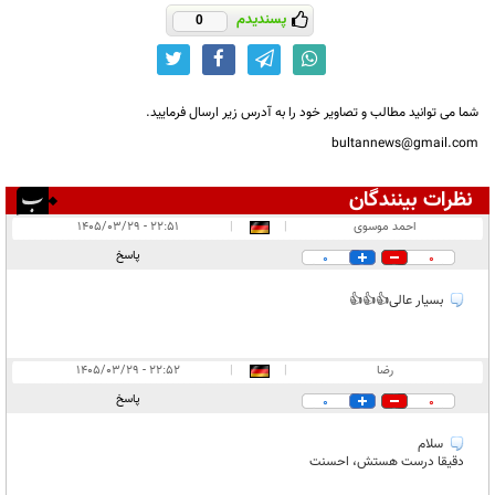
پسندیدم
0
شما می توانید مطالب و تصاویر خود را به آدرس زیر ارسال فرمایید.
bultannews@gmail.com
نظرات بینندگان
انتشار یافته:
۲۰
احمد موسوی
|
|
۲۲:۵۱ - ۱۴۰۵/۰۳/۲۹
در انتظار بررسی:
پاسخ
0
0
غیر قابل انتشار:
۱
بسیار عالی👍👍👍
رضا
|
|
۲۲:۵۲ - ۱۴۰۵/۰۳/۲۹
پاسخ
0
0
سلام
دقیقا درست هستش، احسنت