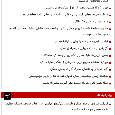
ارزش معاملات روز شدند
تهاتر ۱۶۷۳ میلیارد تومان از اموال شرکت‌های تراستی
فرمانده نیروی هوایی ارتش: در دفاع از ملت ایران جان برکف خواهیم بود
ماجراجویی در سن ۹۷ سالگی!
معاون هماهنگ‌کننده نیروی هوایی ارتش: وضعیت سه خلبان عملیات حمله به العدید
هنوز مشخص نیست
ترامپ: ترجیح می‌دهم با ایران به توافق برسم
گزارشی از حادثه دریایی در سواحل عمان
ونس: ایرانی‌ها طرف بسیار دشواری برای مذاکره هستند
رویترز: هشدار صریح ایران خطر شروع جنگ را متوقف کرد
گام جدید برای کاهش مصرف گاز در بخش خانگی
شکنجه رئیس بیمارستان کمال عدوان غزه در زندان رژیم صهیونیستی
تنگه هرمز قابل معامله نیست برای آمریکا معبر باز نکنید
پربازدید ها
از رانت‌ شرکتهای خودروساز و تاسیس شرکتهای تراستی در اروپا تا تسخیر دستگاه نظارتی
با چه هدفی صورت گرفته است