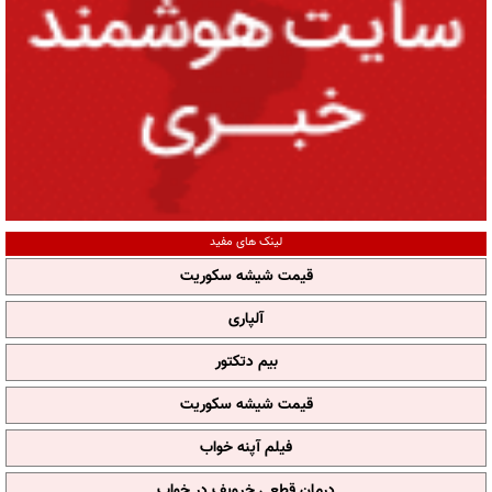
لینک های مفید
قیمت شیشه سکوریت
آلپاری
بیم دتکتور
قیمت شیشه سکوریت
فیلم آپنه خواب
درمان قطعی خروپف در خواب