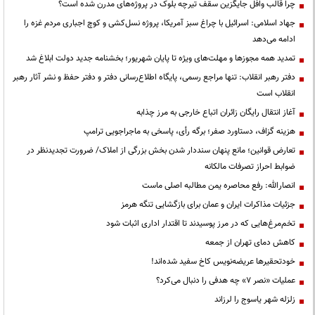
چرا قالب وافل جایگزین سقف تیرچه بلوک در پروژه‌های مدرن شده است؟
جهاد اسلامی: اسرائیل با چراغ سبز آمریکا، پروژه نسل‌کشی و کوچ اجباری مردم غزه را
ادامه می‌دهد
تمدید همه مجوزها و مهلت‌های ویژه تا پایان شهریور؛ بخشنامه جدید دولت ابلاغ شد
دفتر رهبر انقلاب: تنها مراجع رسمی، پایگاه اطلاع‌رسانی دفتر و دفتر حفظ و نشر آثار رهبر
انقلاب است
آغاز انتقال رایگان زائران اتباع خارجی به مرز چذابه
هزینه گزاف، دستاورد صفر؛ برگه رأی، پاسخی به ماجراجویی ترامپ
تعارض قوانین؛ مانع پنهان سنددار شدن بخش بزرگی از املاک/ ضرورت تجدیدنظر در
ضوابط احراز تصرفات مالکانه
انصارالله: رفع محاصره یمن مطالبه اصلی ماست
جزئیات مذاکرات ایران و عمان برای بازگشایی تنگه هرمز
تخم‌مرغ‌هایی که در مرز پوسیدند تا اقتدار اداری اثبات شود
کاهش دمای تهران از جمعه
خودتحقیرها عریضه‌نویس کاخ سفید شده‌اند!
عملیات «نصر ۷» چه هدفی را دنبال می‌کرد؟
زلزله شهر یاسوج را لرزاند