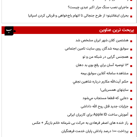
ماجرای نصب سنگ مزار اکبر عبدی چیست؟
بحران اینفانتینو؛ از طرح جنجالی تا اتهام باج‌خواهی و قربانی کردن اسپانیا
پربحث ترین عناوین
هشتمین کلان شهر ایران مشخص شد
سوابق بیمه شدگان روی سایت تامین اجتماعی
همجنس گرایی در شبکه من و تو
13 توصیه آسان برای رفع بوی بد دهان
مشاهده سامانه آنلاين سوابق بیمه
حكم آيت‌الله مكارم درباره شاهين نجفي
سایتهای همسریابی!
دعايي كه قطعا مستجاب مي‌شود
جزئیات جدید قتل روح الله داداشی
آموزش ساخت Apple ID برای کاربران ایرانی
راز خنده های اصغر فرهادی به حرکت بی شرمانه خانم بازیگر + عکس
پرداخت ۱۰۰ درصد پاداش پایان خدمت فرهنگیان