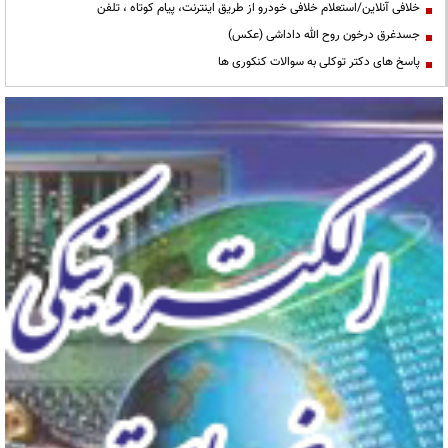
خلافی آنلاین/استعلام خلافی خودرو از طریق اینترنت، پیام کوتاه ، تلفن
جسدغرق درخون روح الله داداشی (عکس)
پاسخ های دکتر توکلی به سوالات کنکوری ها