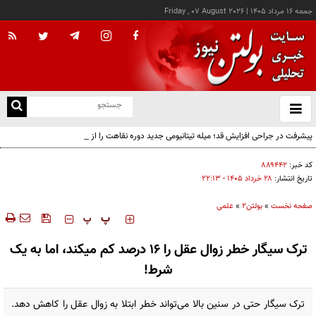
جمعه ۱۶ مرداد ۱۴۰۵
|
Friday , 07 August 2026
از
و
ته
پیشرفت در جراحی افزایش قد؛ میله تیتانیومی جدید دوره نقاهت را از چند ماه به چند هفته
ن
کاهش می‌دهد
نو
کد خبر:
۸۸۹۴۴۲
تاریخ انتشار:
۲۸ خرداد ۱۴۰۵ - ۲۲:۱۳
صفحه نخست
»
بولتن2
»
علمی
‍‍‍ پ
پ
ترک سیگار خطر زوال عقل را 16 درصد کم میکند، اما به یک
شرط!
ترک سیگار حتی در سنین بالا می‌تواند خطر ابتلا به زوال عقل را کاهش دهد.