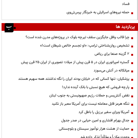
فساد
حمله نیروهای اسرائیلی به خبرنگار پرس‌تی‌وی
پربازدید ها
چرا قالب وافل جایگزین سقف تیرچه بلوک در پروژه‌های مدرن شده است؟
تشخیص روان‌شناختی ترامپ: «او تجسم خالص شیطان است!»
۲ گزینه صنعا برای ریاض
گستره امپراتوری ایران در ۵ قرن پیش از میلاد؛ تصویری از ایران ۲۵ قرن پیش
میانکاله در آتش می‌سوزد
پزشکیان: تنها کسانی که در خیابان بودند ایران را نگه نداشتند همه سهیم هستند
پارچه فروشی که هیچ نسبتی با بانک آینده ندارد!
نقض آتش‌بس و حملات رژیم صهیونیستی به جنوب لبنان
تنگه هرمز قابل معامله نیست برای آمریکا معبر باز نکنید
آمریکا ویزای سفیر برزیل را باطل کرد
جدال بهرام افشاری و امین حیایی در صدر جدول
حمایت از هشت هزار نوآموز سیستان و بلوچستانی
وحدت مکرّراً و مؤکّداً تذکر داده شد