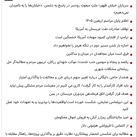
سربازانِ خیابانِ ظهور؛ ملتِ مبعوثِ رودسر در پاسخ به دشمن: «خیابان‌ها را به ناامیدان
نمی‌دهیم»
اعلام پایان مراسم اربعین ۱۴۰۵
توقف صادرات نفت عربستان به آمریکا
ترامپ از افشای کمبود مهمات آمریکا خشمگین است
اجازه باز شدن مسیر دوم در تنگه هرمز را نخواهیم داد
فرق است میان مجاهدان در میدان و ساکتین
یکصد و پنجاه و سومین شب خدمت؛ موکب شهدای رزکان، تریبون مردم و مطالبه‌گر حل
ریشه‌ای مشکلات شهری
هشدار حاجی دلیگانی درباره تغییر سهم دریای خزر و مخالفت با واگذاری امتیاز
باید افراد کارآمدتر را به کار گرفت/ کاری می کنیم در معیشت مردم مشکلی پیش نیاید
هدف قرار گرفتن اتاق‌ فرماندهی مزدوران عربستان در یمن
این دیپلماسی نمایشی، شکست خورده است/واقعیت‌ها را بپذیرید و به تعهدات خود عمل
کنید
امید مالباختگان رمزارز آبکی به فروش اموال محکومان
از التماس تا فروپاشی هژمونی دلار
مطالبه برای شکستن انحصار پیمانکاری؛ نظارت دقیق بر واگذاری پروژه‌ها، راهکار مقابله با