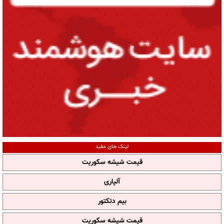
لینک های مفید
قیمت شیشه سکوریت
آلپاری
بیم دتکتور
قیمت شیشه سکوریت