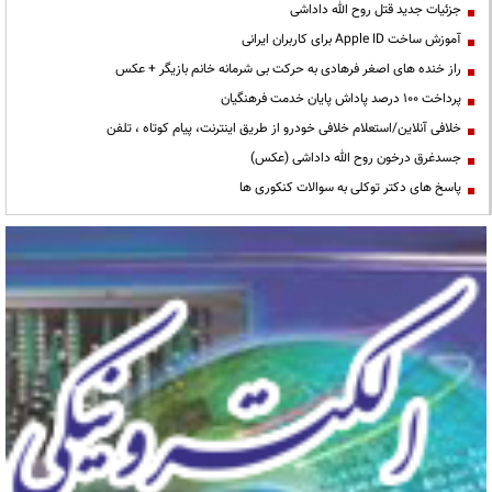
جزئیات جدید قتل روح الله داداشی
آموزش ساخت Apple ID برای کاربران ایرانی
راز خنده های اصغر فرهادی به حرکت بی شرمانه خانم بازیگر + عکس
پرداخت ۱۰۰ درصد پاداش پایان خدمت فرهنگیان
خلافی آنلاین/استعلام خلافی خودرو از طریق اینترنت، پیام کوتاه ، تلفن
جسدغرق درخون روح الله داداشی (عکس)
پاسخ های دکتر توکلی به سوالات کنکوری ها