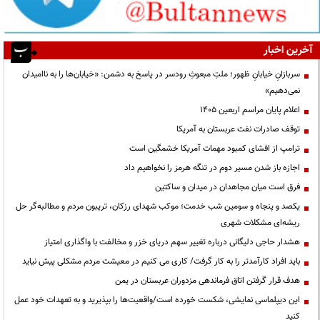
آخرین اخبار
سربازانِ خیابانِ ظهور؛ ملتِ مبعوثِ رودسر در پاسخ به دشمن: «خیابان‌ها را به ناامیدان
نمی‌دهیم»
اعلام پایان مراسم اربعین ۱۴۰۵
توقف صادرات نفت عربستان به آمریکا
ترامپ از افشای کمبود مهمات آمریکا خشمگین است
اجازه باز شدن مسیر دوم در تنگه هرمز را نخواهیم داد
فرق است میان مجاهدان در میدان و ساکتین
یکصد و پنجاه و سومین شب خدمت؛ موکب شهدای رزکان، تریبون مردم و مطالبه‌گر حل
ریشه‌ای مشکلات شهری
هشدار حاجی دلیگانی درباره تغییر سهم دریای خزر و مخالفت با واگذاری امتیاز
باید افراد کارآمدتر را به کار گرفت/ کاری می کنیم در معیشت مردم مشکلی پیش نیاید
هدف قرار گرفتن اتاق‌ فرماندهی مزدوران عربستان در یمن
این دیپلماسی نمایشی، شکست خورده است/واقعیت‌ها را بپذیرید و به تعهدات خود عمل
کنید