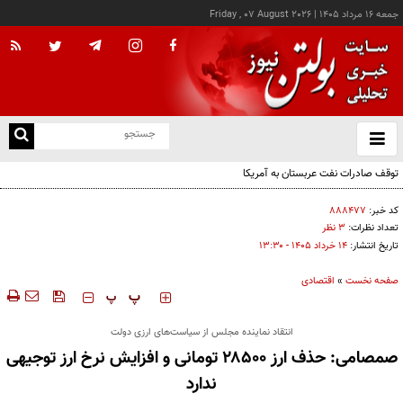
جمعه ۱۶ مرداد ۱۴۰۵
|
Friday , 07 August 2026
از
و
ته
توقف صادرات نفت عربستان به آمریکا
ن
نو
کد خبر:
۸۸۸۴۷۷
تعداد نظرات:
۳ نظر
تاریخ انتشار:
۱۴ خرداد ۱۴۰۵ - ۱۳:۳۰
صفحه نخست
»
اقتصادی
‍‍‍ پ
پ
انتقاد نماینده مجلس از سیاست‌های ارزی دولت
صمصامی: حذف ارز ۲۸۵۰۰ تومانی و افزایش نرخ ارز توجیهی
ندارد