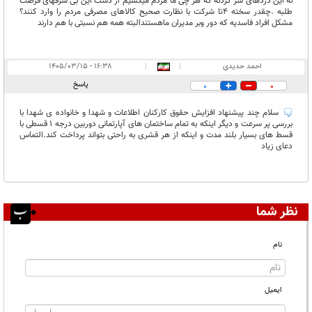
نه این دزدهای سر گردنه که هر چی ما مردم میکشیم از دست این بی شرفهای فرصت
طلبه .چقدر سخته ۴تا شرکت با نظارت صحیح کالاهای مصرفی مردم را وارد کنند؟
مشکل افراد فاسدیه که دور وبر مدیران ماهستندالبته همه هم نسبتی با هم دارند
احمد حدیدی
|
|
۱۶:۳۸ - ۱۴۰۵/۰۳/۱۵
پاسخ
0
0
سلام چند پیشنهاد افزایش حقوق کارکنان اطلاعات و شهدا و خانواده ی شهدا با
بررسی پر سرعت و دیگر اینکه به تمام ساختمان های آپارتمانی دوربین درجه 1 قسطی با
قسط های بسیار بلند مدت و اینکه از هر قشری به راحتی بتواند پرداخت کند.التماس
دعای زیاد
نظر شما
نام
ایمیل