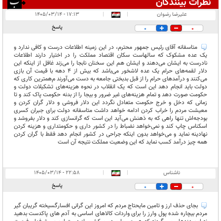
نظرات بینندگان
انتشار یافته:
۳
علیرضا رضوان
|
|
۱۷:۱۳ - ۱۴۰۵/۰۳/۱۴
در انتظار بررسی:
پاسخ
0
0
غیر قابل انتشار:
متاسفانه آقای رئیس جمهور محترم، در این زمینه اطلاعات درست و کافی ندارد و
یک عده مشکوک که سالهاست سکان اقتصاد مملکت را در اختیار دارند اطلاعات
نادرست به ایشان می‌دهند و ایشان هم این سخنان نابجا را می‌زند غافل از اینکه این
دلار لقمه‌های حرام یک عده لاشخور می‌باشد که بیش از ۴ دهه با قیمت آن بازی
می‌کنند و درآمدهای حرام را از قبل بدبختی جامعه به دست می‌آورند م‌همترین کاری که
دولت باید انجام دهد این است که یک انقلاب در نحوه هزینه‌های تشکیلات دولت و
حکومت صورت دهد و تمام هزینه‌های غیر ضرور و بیجا را از بدنه حکومت پاک کند و تا
زمانی که دخل و خرج حکومت متعادل نگردد این دلار فروشی و دلار گران کردن و
معیشت مردم را خراب کردن ادامه خواهد داشت متاسفانه دولت برای جبران کسری
بودجه‌اش تنها راهی که به ذهنش می‌آید این است که گرانسازی کند و دلار بفروشد و
اسکناس چاپ کند و نمی‌خواهد نضباط را در کشور داری و حکومتداری و هزینه کردن
نهادینه نماید و می‌خواهد بدون اینکه جراحی در کشور انجام دهد فقط با گران کردن
همه چیز درآمد کسب نماید که این وضعیت مملکت نتیجه آن است
ناشناس
|
|
۲۲:۵۸ - ۱۴۰۵/۰۳/۱۴
پاسخ
0
0
بجای حذف ارز و تامین مایحتاج مردم که امروز این گرانی افسارگسیخته گریبان گیر
مردم بیچاره شده پول وارز را برای واردات کالاهای اساسی به آدم های پاکدست بدهید