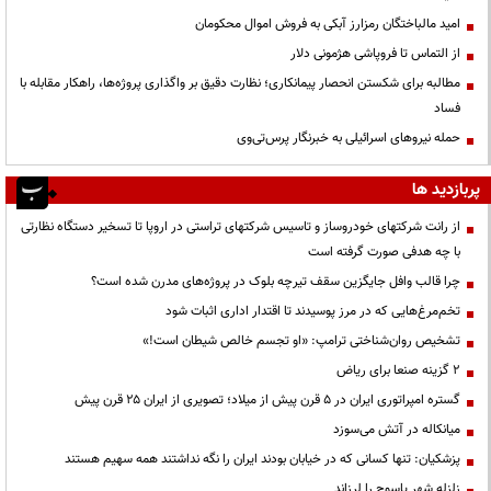
امید مالباختگان رمزارز آبکی به فروش اموال محکومان
از التماس تا فروپاشی هژمونی دلار
مطالبه برای شکستن انحصار پیمانکاری؛ نظارت دقیق بر واگذاری پروژه‌ها، راهکار مقابله با
فساد
حمله نیروهای اسرائیلی به خبرنگار پرس‌تی‌وی
پربازدید ها
از رانت‌ شرکتهای خودروساز و تاسیس شرکتهای تراستی در اروپا تا تسخیر دستگاه نظارتی
با چه هدفی صورت گرفته است
چرا قالب وافل جایگزین سقف تیرچه بلوک در پروژه‌های مدرن شده است؟
تخم‌مرغ‌هایی که در مرز پوسیدند تا اقتدار اداری اثبات شود
تشخیص روان‌شناختی ترامپ: «او تجسم خالص شیطان است!»
۲ گزینه صنعا برای ریاض
گستره امپراتوری ایران در ۵ قرن پیش از میلاد؛ تصویری از ایران ۲۵ قرن پیش
میانکاله در آتش می‌سوزد
پزشکیان: تنها کسانی که در خیابان بودند ایران را نگه نداشتند همه سهیم هستند
زلزله شهر یاسوج را لرزاند