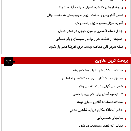
پارچه فروشی که هیچ نسبتی با بانک آینده ندارد!
نقض آتش‌بس و حملات رژیم صهیونیستی به جنوب لبنان
آمریکا ویزای سفیر برزیل را باطل کرد
جدال بهرام افشاری و امین حیایی در صدر جدول
حمایت از هشت هزار نوآموز سیستان و بلوچستانی
تنگه هرمز قابل معامله نیست برای آمریکا معبر باز نکنید
پربحث ترین عناوین
هشتمین کلان شهر ایران مشخص شد
سوابق بیمه شدگان روی سایت تامین اجتماعی
همجنس گرایی در شبکه من و تو
13 توصیه آسان برای رفع بوی بد دهان
مشاهده سامانه آنلاين سوابق بیمه
حكم آيت‌الله مكارم درباره شاهين نجفي
سایتهای همسریابی!
دعايي كه قطعا مستجاب مي‌شود