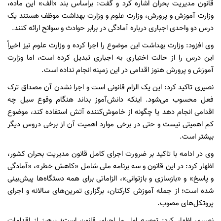
قانون مدیریت بحران اشاره کرد و گفت: براساس بند «الف» این ماده،
وزارت آموزش و پرورش، وزارت علوم و وزارت بهداشت موظف هستند یک
درس دو واحدی اجباری درباره آمادگی در برابر حوادث و سوانح ارائه کنند.
وی افزود: وزارت بهداشت این موضوع را اجرا کرده و وزارت علوم نیز اخیراً
این درس را از حالت اختیاری به اجباری تبدیل کرده است، اما وزارت
آموزش و پرورش هنوز اقدامی در این زمینه انجام نداده است.
نصیری تاکید کرد: این یک الزام قانونی است و اجرا نشدن آن مصداق ترک
فعل محسوب می‌شود. اینکه دانش‌آموز بداند هنگام وقوع سیل چه
اقدامی انجام دهد یا چگونه از خاموش‌کننده آتش استفاده کند، موضوع
کم اهمیتی نیست و حتی در برخی موارد اهمیت آن از برخی دروس دیگر
بیشتر است.
وی در ادامه با تاکید بر ضرورت اجرای کامل قانون مدیریت بحران کشور،
اظهار کرد: در این قانون و سه برنامه ملی شامل «کاهش خطر»، «آمادگی
و پاسخ» و «بازسازی و بازتوانی»، الزاماتی برای همه دستگاه‌ها پیش‌بینی
شده است؛ از جمله آموزش کارکنان، برگزاری تمرین‌های سالانه و اجرای
پروتکل‌های مصوب.
نصیری اظهار کرد: توصیه اول ما اجرای قانون است؛ پرهیز از اقدامات