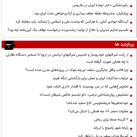
رکوردشکنی دختر دونده ایران در بلاروس
پزشکیان: مشروطه نقطه عطف بیداری و آزادی‌خواهی ملت ایران بود
آیت‌الله جوادی آملی: با هرکس که وحدت ملی و اسلامی را بشکند، باید مقابله کرد
تقسیم غنایم مدیران یا دفاع از تولید؛ پشت‌پرده درخواست توقف یک آیین‌نامه چه بود؟
پربازدید ها
از رانت‌ شرکتهای خودروساز و تاسیس شرکتهای تراستی در اروپا تا تسخیر دستگاه نظارتی
با چه هدفی صورت گرفته است
چرا قالب وافل جایگزین سقف تیرچه بلوک در پروژه‌های مدرن شده است؟
جزئیات مذاکرات ایران و عمان برای بازگشایی تنگه هرمز
تخم‌مرغ‌هایی که در مرز پوسیدند تا اقتدار اداری اثبات شود
تشخیص روان‌شناختی ترامپ: «او تجسم خالص شیطان است!»
خودتحقیرها عریضه‌نویس کاخ سفید شده‌اند!
عملیات «نصر ۷» چه هدفی را دنبال می‌کرد؟
۲ گزینه صنعا برای ریاض
زلزله شهر یاسوج را لرزاند
آمریکا ویزای سفیر برزیل را باطل کرد