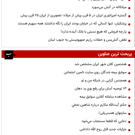
میانکاله در آتش می‌سوزد
گستره امپراتوری ایران در ۵ قرن پیش از میلاد؛ تصویری از ایران ۲۵ قرن پیش
پزشکیان: تنها کسانی که در خیابان بودند ایران را نگه نداشتند همه سهیم هستند
پارچه فروشی که هیچ نسبتی با بانک آینده ندارد!
نقض آتش‌بس و حملات رژیم صهیونیستی به جنوب لبنان
پربحث ترین عناوین
هشتمین کلان شهر ایران مشخص شد
سوابق بیمه شدگان روی سایت تامین اجتماعی
همجنس گرایی در شبکه من و تو
13 توصیه آسان برای رفع بوی بد دهان
مشاهده سامانه آنلاين سوابق بیمه
حكم آيت‌الله مكارم درباره شاهين نجفي
سایتهای همسریابی!
دعايي كه قطعا مستجاب مي‌شود
جزئیات جدید قتل روح الله داداشی