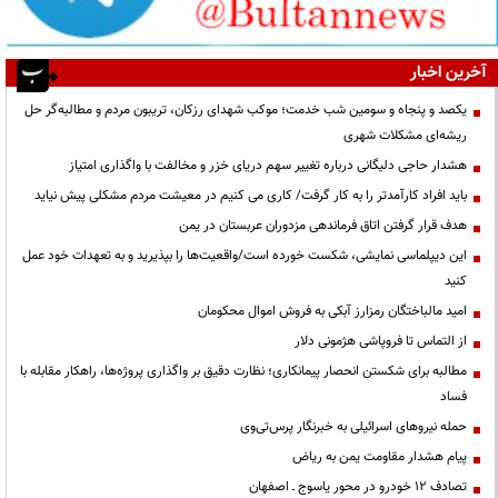
آخرین اخبار
یکصد و پنجاه و سومین شب خدمت؛ موکب شهدای رزکان، تریبون مردم و مطالبه‌گر حل
ریشه‌ای مشکلات شهری
هشدار حاجی دلیگانی درباره تغییر سهم دریای خزر و مخالفت با واگذاری امتیاز
باید افراد کارآمدتر را به کار گرفت/ کاری می کنیم در معیشت مردم مشکلی پیش نیاید
هدف قرار گرفتن اتاق‌ فرماندهی مزدوران عربستان در یمن
این دیپلماسی نمایشی، شکست خورده است/واقعیت‌ها را بپذیرید و به تعهدات خود عمل
کنید
امید مالباختگان رمزارز آبکی به فروش اموال محکومان
از التماس تا فروپاشی هژمونی دلار
مطالبه برای شکستن انحصار پیمانکاری؛ نظارت دقیق بر واگذاری پروژه‌ها، راهکار مقابله با
فساد
حمله نیروهای اسرائیلی به خبرنگار پرس‌تی‌وی
پیام هشدار مقاومت یمن به ریاض
تصادف ۱۲ خودرو در محور یاسوج ـ اصفهان