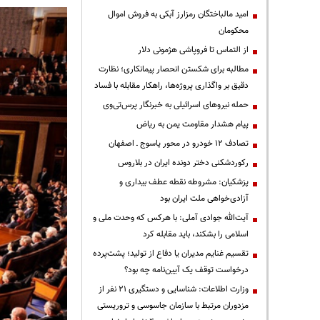
امید مالباختگان رمزارز آبکی به فروش اموال
محکومان
از التماس تا فروپاشی هژمونی دلار
مطالبه برای شکستن انحصار پیمانکاری؛ نظارت
دقیق بر واگذاری پروژه‌ها، راهکار مقابله با فساد
حمله نیروهای اسرائیلی به خبرنگار پرس‌تی‌وی
پیام هشدار مقاومت یمن به ریاض
تصادف ۱۲ خودرو در محور یاسوج ـ اصفهان
رکوردشکنی دختر دونده ایران در بلاروس
پزشکیان: مشروطه نقطه عطف بیداری و
آزادی‌خواهی ملت ایران بود
آیت‌الله جوادی آملی: با هرکس که وحدت ملی و
اسلامی را بشکند، باید مقابله کرد
تقسیم غنایم مدیران یا دفاع از تولید؛ پشت‌پرده
درخواست توقف یک آیین‌نامه چه بود؟
وزارت اطلاعات: شناسایی و دستگیری ۲۱ نفر از
مزدوران مرتبط با سازمان جاسوسی و تروریستی