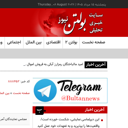
پنجشنبه ۱۵ مرداد ۱۴۰۵
|
Thursday , 06 August 2026
صفحه نخست
بولتن ۲
اقتصادی
بین الملل
اجتماعی
ور
آخرین اخبار
امید مالباختگان رمزارز آبکی به فروش اموال محکومان
کد خبر:
۸۸۸۴۵۲
صفحه نخست
»
بین المل
آخرین اخبار
مجلس نمایندگان آمریک
این دیپلماسی نمایشی، شکست خورده است/
واقعیت‌ها را بپذیرید و به تعهدات خود عمل کنید