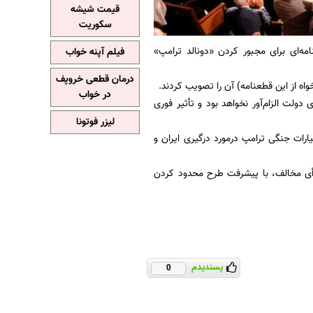
قیمت شیشه
سکوریت
مه‌ای برای مجبور کردن «دونالد ترامپ»
فیلم آپنه خواب
درمان قطعی خروپف
در خواب
لت الزام‌آور نخواهد بود و تأثیر فوری
لیزر فوتونا
یارات جنگی ترامپ درمورد درگیری ایران و
 این نیز در بامداد سه‌شنبه سی‌ام اردیبهشت سناتورهای آمریکایی با ۵۰ رأی موافق و ۴۷ رأی مخالف، با پیشرفت طرح محدود کردن
پسندیدم
0