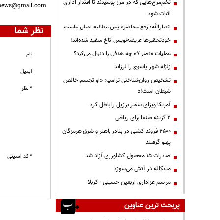
تخم‌مرغ‌هایی که در مرز پوسیدند تا اقتدار اداری
nnews@gmail.com
اثبات شود
انصارالله: رفع محاصره یمن مطالبه اصلی ماست
نظر شما
خودتحقیرها عریضه‌نویس کاخ سفید شده‌اند!
عملیات «نصر ۷» چه هدفی را دنبال می‌کرد؟
نام
زلزله شهر یاسوج را لرزاند
ایمیل
تشخیص روان‌شناختی ترامپ: «او تجسم خالص
* نظر
شیطان است!»
آمریکا ویزای سفیر برزیل را باطل کرد
۲ گزینه صنعا برای ریاض
۴۵۰۰ فروند کشتی در بنادر باهنر و شرق هرمزگان
پهلو گرفتند
صادرات ۱۵ محصول کشاورزی آزاد شد
* کد امنیتی
میانکاله در آتش می‌سوزد
مراسم عزاداری اربعین حسینی - کربلا
پربحث ترین عناوین