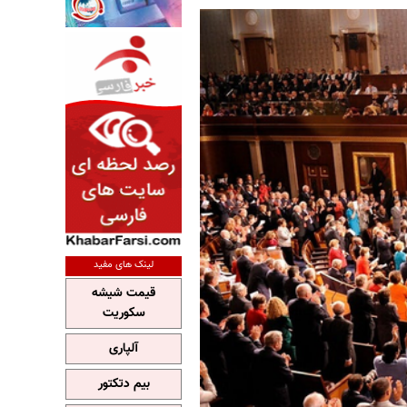
لینک های مفید
قیمت شیشه
سکوریت
آلپاری
بیم دتکتور