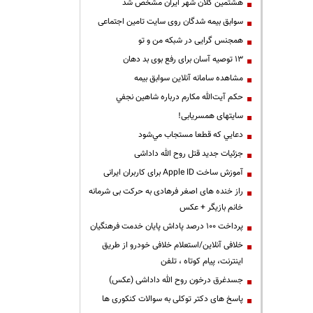
هشتمین کلان شهر ایران مشخص شد
سوابق بیمه شدگان روی سایت تامین اجتماعی
همجنس گرایی در شبکه من و تو
13 توصیه آسان برای رفع بوی بد دهان
مشاهده سامانه آنلاين سوابق بیمه
حكم آيت‌الله مكارم درباره شاهين نجفي
سایتهای همسریابی!
دعايي كه قطعا مستجاب مي‌شود
جزئیات جدید قتل روح الله داداشی
آموزش ساخت Apple ID برای کاربران ایرانی
راز خنده های اصغر فرهادی به حرکت بی شرمانه
خانم بازیگر + عکس
پرداخت ۱۰۰ درصد پاداش پایان خدمت فرهنگیان
خلافی آنلاین/استعلام خلافی خودرو از طریق
اینترنت، پیام کوتاه ، تلفن
جسدغرق درخون روح الله داداشی (عکس)
پاسخ های دکتر توکلی به سوالات کنکوری ها