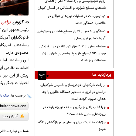
رژیم صهیونیستی و بازداشت ۴ نفر از اعضای
باندهای مسلح شرارت و اغتشاش در استان کرمان
دو تروریست در عملیات نیروهای عراقی در
به گزارش
بولتن ن
«الانبار» دستگیر شدند
رئیس‌جمهور این ک
دستگیری ۸ نفر از اشرار مسلح شاخص و مرتبطین
قانونگذاران آمریکایی با ۲۱۵ رأی موافق در برابر ۲۰۸ رأی مخالف (بعد از حمایت چهار نماینده جمهوری‌خواه 
گروهک‌های تروریستی
رسانه‌های آمریکا
معامله بیش از ۴۱۳ هزار تن کالا در بازار فیزیکی
محدودی دارد.
بورس کالا / حراج باز و پتروشیمی پیشران ارزش
این رسانه‌ها اما
معاملات روز شدند
اقدامات نظامی آین
پربازدید ها
اختیارات جنگی رئ
از رانت‌ شرکتهای خودروساز و تاسیس شرکتهای
تراستی در اروپا تا تسخیر دستگاه نظارتی با چه
برچسب ها:
جنگ با 
هدفی صورت گرفته است
چرا قالب وافل جایگزین سقف تیرچه بلوک در
پروژه‌های مدرن شده است؟
گزارش خطا
جزئیات مذاکرات ایران و عمان برای بازگشایی تنگه
هرمز
شما می توانید مطالب 