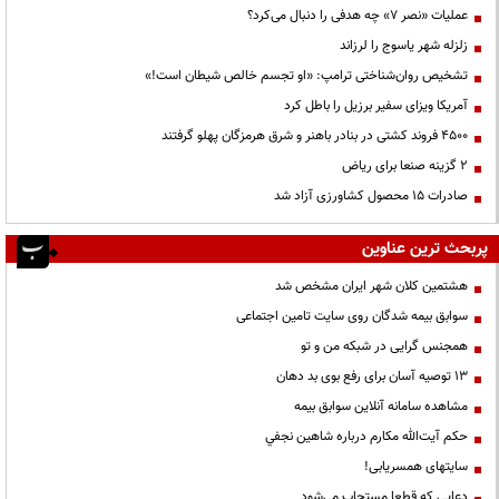
عملیات «نصر ۷» چه هدفی را دنبال می‌کرد؟
زلزله شهر یاسوج را لرزاند
تشخیص روان‌شناختی ترامپ: «او تجسم خالص شیطان است!»
آمریکا ویزای سفیر برزیل را باطل کرد
۴۵۰۰ فروند کشتی در بنادر باهنر و شرق هرمزگان پهلو گرفتند
۲ گزینه صنعا برای ریاض
صادرات ۱۵ محصول کشاورزی آزاد شد
پربحث ترین عناوین
هشتمین کلان شهر ایران مشخص شد
سوابق بیمه شدگان روی سایت تامین اجتماعی
همجنس گرایی در شبکه من و تو
13 توصیه آسان برای رفع بوی بد دهان
مشاهده سامانه آنلاين سوابق بیمه
حكم آيت‌الله مكارم درباره شاهين نجفي
سایتهای همسریابی!
دعايي كه قطعا مستجاب مي‌شود