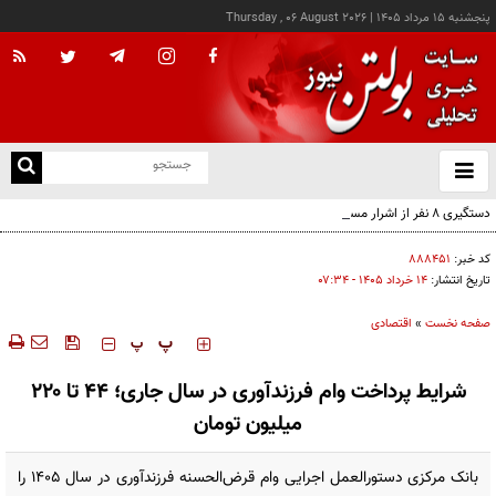
پنجشنبه ۱۵ مرداد ۱۴۰۵
|
Thursday , 06 August 2026
از
و
ته
دستگیری ۸ نفر از اشرار مسلح شاخص و مرتبطین گروهک‌های تروریستی
ن
نو
کد خبر:
۸۸۸۴۵۱
تاریخ انتشار:
۱۴ خرداد ۱۴۰۵ - ۰۷:۳۴
صفحه نخست
»
اقتصادی
‍‍‍ پ
پ
شرایط پرداخت وام فرزندآوری در سال جاری؛ ۴۴ تا ۲۲۰
میلیون تومان
بانک مرکزی دستورالعمل اجرایی وام قرض‌الحسنه فرزندآوری در سال ۱۴۰۵ را