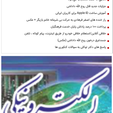
جزئیات جدید قتل روح الله داداشی
آموزش ساخت Apple ID برای کاربران ایرانی
راز خنده های اصغر فرهادی به حرکت بی شرمانه خانم بازیگر + عکس
پرداخت ۱۰۰ درصد پاداش پایان خدمت فرهنگیان
خلافی آنلاین/استعلام خلافی خودرو از طریق اینترنت، پیام کوتاه ، تلفن
جسدغرق درخون روح الله داداشی (عکس)
پاسخ های دکتر توکلی به سوالات کنکوری ها