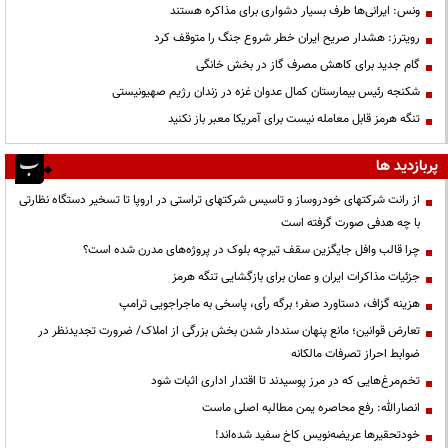
ونس: ایرانی‌ها طرف بسیار دشواری برای مذاکره هستند
رویترز: هشدار صریح ایران خطر شروع جنگ را متوقف کرد
گام جدید برای کاهش مصرف گاز در بخش خانگی
شکنجه رئیس بیمارستان کمال عدوان غزه در زندان رژیم صهیونیستی
تنگه هرمز قابل معامله نیست برای آمریکا معبر باز نکنید
پربازدید ها
از رانت‌ شرکتهای خودروساز و تاسیس شرکتهای تراستی در اروپا تا تسخیر دستگاه نظارتی
با چه هدفی صورت گرفته است
چرا قالب وافل جایگزین سقف تیرچه بلوک در پروژه‌های مدرن شده است؟
جزئیات مذاکرات ایران و عمان برای بازگشایی تنگه هرمز
هزینه گزاف، دستاورد صفر؛ برگه رأی، پاسخی به ماجراجویی ترامپ
تعارض قوانین؛ مانع پنهان سنددار شدن بخش بزرگی از املاک/ ضرورت تجدیدنظر در
ضوابط احراز تصرفات مالکانه
تخم‌مرغ‌هایی که در مرز پوسیدند تا اقتدار اداری اثبات شود
انصارالله: رفع محاصره یمن مطالبه اصلی ماست
خودتحقیرها عریضه‌نویس کاخ سفید شده‌اند!