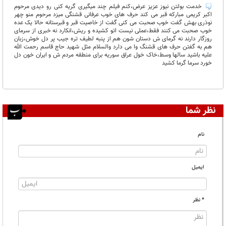
خدمت بولتن نیوز عزیز عرض،کنم فیلم چند میگیری گریه کنی رو دیدی مرحوم
اکبر کریمی مبارکه قبر می کند حرف های خوب عرفانی قشنگی میزد مرحوم منو چهر
نوذری بهش گفت خوب صحبت می کنی گفت از خاصیت قبر و قبرستانه حالا یک عده
خوب صحبت می کنند فقط،عملی نیست اتو کشیده و ریش،انکارد نه خبری از سرمای
روزگار دارند نه گرمای ش دستان شون هم از پنبه لطیف تره جیب پر دل خوش،زبان
هم به گفتن حرف های قشنگ وا می دارد والسلام مثل شهید حاج قاسم رحمت الله
علیه باشید سالها وسط،خاک خول عراق سوریه برای منطقه مردم ش و ایران خون دل
خورد سرما گرما کشید
نظر شما
نام
ایمیل
* نظر