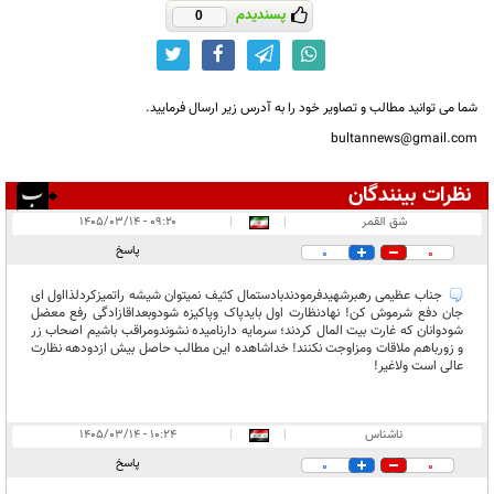
پسندیدم
0
شما می توانید مطالب و تصاویر خود را به آدرس زیر ارسال فرمایید.
bultannews@gmail.com
نظرات بینندگان
انتشار یافته:
۲
شق القمر
|
|
۰۹:۲۰ - ۱۴۰۵/۰۳/۱۴
در انتظار بررسی:
پاسخ
0
0
غیر قابل انتشار:
۱
جناب عظیمی رهبرشهیدفرمودندبادستمال کثیف نمیتوان شیشه راتمیزکردلذااول ای
جان دفع شرموش کن! نهادنظارت اول بایدپاک وپاکیزه شودوبعداقازادگی رفع معضل
شودوانان که غارت بیت المال کردند؛ سرمایه دارنامیده نشوندومراقب باشیم اصحاب زر
و زورباهم ملاقات ومزاوجت نکنند! خداشاهده این مطالب حاصل بیش ازدودهه نظارت
عالی است ولاغیر!
ناشناس
|
|
۱۰:۲۴ - ۱۴۰۵/۰۳/۱۴
پاسخ
0
0