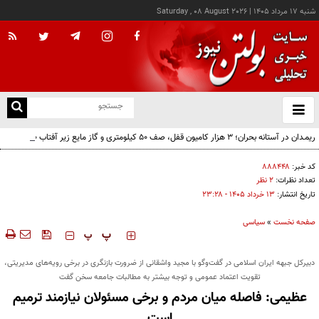
شنبه ۱۷ مرداد ۱۴۰۵
|
Saturday , 08 August 2026
از
و
ته
ریمـدان در آستانه بحران؛ ۳ هزار کامیون قفل، صف ۵۰ کیلومتری و گاز مایع زیر آفتاب ۵۰
ن
درجه!
نو
کد خبر:
۸۸۸۴۴۸
تعداد نظرات:
۲ نظر
تاریخ انتشار:
۱۳ خرداد ۱۴۰۵ - ۲۳:۲۸
صفحه نخست
»
سیاسی
‍‍‍ پ
پ
دبیرکل جبهه ایران اسلامی در گفت‌وگو با مجید واشقانی از ضرورت بازنگری در برخی رویه‌های مدیریتی،
تقویت اعتماد عمومی و توجه بیشتر به مطالبات جامعه سخن گفت
عظیمی: فاصله میان مردم و برخی مسئولان نیازمند ترمیم
است