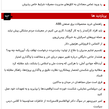
رد ورود تمامی معتادان به اتاق‌های مدیریت مصرف؛ شرایط خاص پذیرش
پربازدید ها
راهنمای خرید محصولات برق صنعتی ABB
باید افراد کارآمدتر را به کار گرفت/ کاری می کنیم در معیشت مردم مشکلی پیش نیاید
حمله نیروهای اسرائیلی به خبرنگار پرس‌تی‌وی
از التماس تا فروپاشی هژمونی دلار
تقسیم غنایم مدیران یا دفاع از تولید؛ پشت‌پرده درخواست توقف یک آیین‌نامه چه بود؟
هشدار حاجی دلیگانی درباره تغییر سهم دریای خزر و مخالفت با واگذاری امتیاز
آیت‌الله جوادی آملی: با هرکس که وحدت ملی و اسلامی را بشکند، باید مقابله کرد
مطالبه برای شکستن انحصار پیمانکاری؛ نظارت دقیق بر واگذاری پروژه‌ها، راهکار مقابله با
فساد
فرق است میان مجاهدان در میدان و ساکتین
این دیپلماسی نمایشی، شکست خورده است/واقعیت‌ها را بپذیرید و به تعهدات خود عمل
کنید
امیر دبیری‌مهر در سوگ دکتر ابوالقاسم قاسم‌زاده؛ از خاطرات صداوسیما تا کلاس درس
سیاست