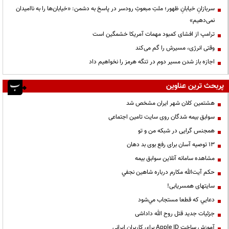
سربازانِ خیابانِ ظهور؛ ملتِ مبعوثِ رودسر در پاسخ به دشمن: «خیابان‌ها را به ناامیدان
نمی‌دهیم»
ترامپ از افشای کمبود مهمات آمریکا خشمگین است
وقتی انرژی، مسیرش را گم می‌کند
اجازه باز شدن مسیر دوم در تنگه هرمز را نخواهیم داد
پربحث ترین عناوین
هشتمین کلان شهر ایران مشخص شد
سوابق بیمه شدگان روی سایت تامین اجتماعی
همجنس گرایی در شبکه من و تو
13 توصیه آسان برای رفع بوی بد دهان
مشاهده سامانه آنلاين سوابق بیمه
حكم آيت‌الله مكارم درباره شاهين نجفي
سایتهای همسریابی!
دعايي كه قطعا مستجاب مي‌شود
جزئیات جدید قتل روح الله داداشی
آموزش ساخت Apple ID برای کاربران ایرانی