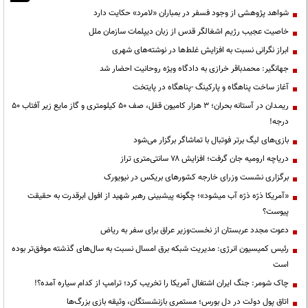
شواهد پژوهشی از وجود فسفر در بمباران «لامرد» حکایت دارد
خاصیت عجیب رژیم اشغالگر قدس از زبان دیپلمات سازمان ملل
ابراز نگرانی نسبت به افزایش غلط‌ها در نوشته‌های شهری
جهانگیر: محمدباقر خرازی به دادگاه ویژه روحانیت احضار شد
آغاز ساخت پناهگاه و پارکینگ -پناهگاه در پایتخت
ریمـدان در آستانه بحران؛ ۳ هزار کامیون قفل، صف ۵۰ کیلومتری و گاز مایع زیر آفتاب ۵۰
درجه!
بازی‌های لیگ برتر فوتبال با تماشاگر برگزار می‌شود
دریاچه ارومیه جان گرفت؛ افزایش ۷۸ سانتی‌متری تراز
برگزاری نشست وزرای خارجه کشورهای بریکس در نیویورک
«آمریکا ذرّه ذرّه آب میشود»؛ چگونه پیشبینی رهبر شهید از افول ابرقدرت به حقیقت
پیوست؟
دعوت مجدد عربستان از نخست‌وزیر عراق برای سفر به ریاض
رئیس کمیسیون انرژی: مدیریت شبکه برق امسال نسبت به سال‌های گذشته موفق‌تر بوده
است
چاک شومر: جنگ ایران اشتغال آمریکا را تخریب کرد؛ ترامپ از کدام سیاره آمده؟!
اتاق پول دولت در دل بورس؛ مستمری بازنشستگان، وثیقه بازی بزرگ‌ها