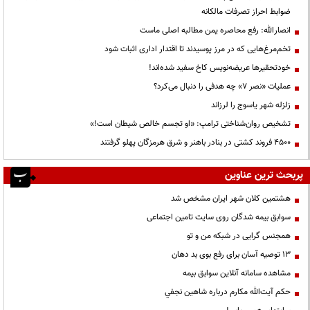
ضوابط احراز تصرفات مالکانه
انصارالله: رفع محاصره یمن مطالبه اصلی ماست
تخم‌مرغ‌هایی که در مرز پوسیدند تا اقتدار اداری اثبات شود
خودتحقیرها عریضه‌نویس کاخ سفید شده‌اند!
عملیات «نصر ۷» چه هدفی را دنبال می‌کرد؟
زلزله شهر یاسوج را لرزاند
تشخیص روان‌شناختی ترامپ: «او تجسم خالص شیطان است!»
۴۵۰۰ فروند کشتی در بنادر باهنر و شرق هرمزگان پهلو گرفتند
پربحث ترین عناوین
هشتمین کلان شهر ایران مشخص شد
سوابق بیمه شدگان روی سایت تامین اجتماعی
همجنس گرایی در شبکه من و تو
13 توصیه آسان برای رفع بوی بد دهان
مشاهده سامانه آنلاين سوابق بیمه
حكم آيت‌الله مكارم درباره شاهين نجفي