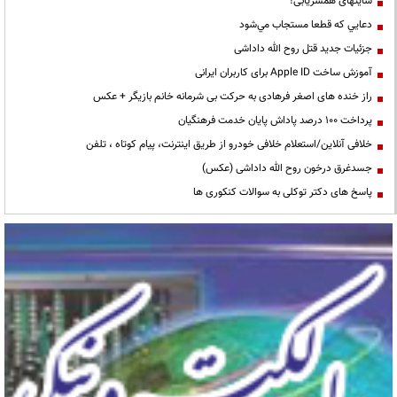
سایتهای همسریابی!
دعايي كه قطعا مستجاب مي‌شود
جزئیات جدید قتل روح الله داداشی
آموزش ساخت Apple ID برای کاربران ایرانی
راز خنده های اصغر فرهادی به حرکت بی شرمانه خانم بازیگر + عکس
پرداخت ۱۰۰ درصد پاداش پایان خدمت فرهنگیان
خلافی آنلاین/استعلام خلافی خودرو از طریق اینترنت، پیام کوتاه ، تلفن
جسدغرق درخون روح الله داداشی (عکس)
پاسخ های دکتر توکلی به سوالات کنکوری ها