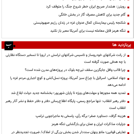
رویترز: هشدار صریح ایران خطر شروع جنگ را متوقف کرد
گام جدید برای کاهش مصرف گاز در بخش خانگی
شکنجه رئیس بیمارستان کمال عدوان غزه در زندان رژیم صهیونیستی
تنگه هرمز قابل معامله نیست برای آمریکا معبر باز نکنید
پربازدید ها
از رانت‌ شرکتهای خودروساز و تاسیس شرکتهای تراستی در اروپا تا تسخیر دستگاه نظارتی
با چه هدفی صورت گرفته است
چرا قالب وافل جایگزین سقف تیرچه بلوک در پروژه‌های مدرن شده است؟
جهاد اسلامی: اسرائیل با چراغ سبز آمریکا، پروژه نسل‌کشی و کوچ اجباری مردم غزه را
ادامه می‌دهد
تمدید همه مجوزها و مهلت‌های ویژه تا پایان شهریور؛ بخشنامه جدید دولت ابلاغ شد
دفتر رهبر انقلاب: تنها مراجع رسمی، پایگاه اطلاع‌رسانی دفتر و دفتر حفظ و نشر آثار رهبر
انقلاب است
هزینه گزاف، دستاورد صفر؛ برگه رأی، پاسخی به ماجراجویی ترامپ
جزئیات مذاکرات ایران و عمان برای بازگشایی تنگه هرمز
تعارض قوانین؛ مانع پنهان سنددار شدن بخش بزرگی از املاک/ ضرورت تجدیدنظر در