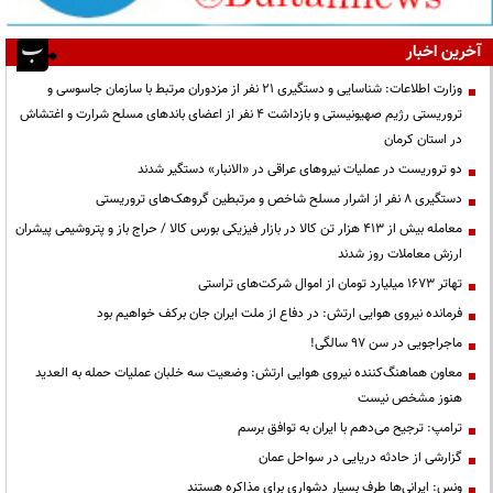
آخرین اخبار
وزارت اطلاعات: شناسایی و دستگیری ۲۱ نفر از مزدوران مرتبط با سازمان جاسوسی و
تروریستی رژیم صهیونیستی و بازداشت ۴ نفر از اعضای باندهای مسلح شرارت و اغتشاش
در استان کرمان
دو تروریست در عملیات نیروهای عراقی در «الانبار» دستگیر شدند
دستگیری ۸ نفر از اشرار مسلح شاخص و مرتبطین گروهک‌های تروریستی
معامله بیش از ۴۱۳ هزار تن کالا در بازار فیزیکی بورس کالا / حراج باز و پتروشیمی پیشران
ارزش معاملات روز شدند
تهاتر ۱۶۷۳ میلیارد تومان از اموال شرکت‌های تراستی
فرمانده نیروی هوایی ارتش: در دفاع از ملت ایران جان برکف خواهیم بود
ماجراجویی در سن ۹۷ سالگی!
معاون هماهنگ‌کننده نیروی هوایی ارتش: وضعیت سه خلبان عملیات حمله به العدید
هنوز مشخص نیست
ترامپ: ترجیح می‌دهم با ایران به توافق برسم
گزارشی از حادثه دریایی در سواحل عمان
ونس: ایرانی‌ها طرف بسیار دشواری برای مذاکره هستند