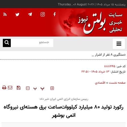
پنجشنبه ۱۵ مرداد ۱۴۰۵
|
Thursday , 06 August 2026
از
و
ته
دستگیری ۸ نفر از اشرار مسلح شاخص و مرتبطین گروهک‌های تروریستی
ن
نو
کد خبر:
۸۸۸۴۴۵
تاریخ انتشار:
۱۳ خرداد ۱۴۰۵ - ۲۲:۵۱
صفحه نخست
»
اقتصادی
‍‍‍ پ
پ
رییس سازمان انرژی اتمی ایران خبر داد:
رکورد تولید ۸۰ میلیارد کیلووات‌ساعت برق هسته‌ای نیروگاه
اتمی بوشهر