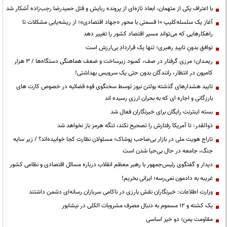
با اعتراف یکی از متهمان، ابعاد تازه‌ای از پرونده ربایش و قتل حمیدرضا رجب‌زاده آشکار شد
آغاز یک سلسله‌کلیپ ۱۰ قسمتی با محور «جهاد اقتصادی»؛ از ریشه‌یابی مشکلات تا
راهکارهایی که می‌تواند مسیر اقتصاد کشور را تغییر دهد
توافقِ بدونِ تاییدِ رهبری؛ تنها یک قراردادِ بی‌ارزش است
ریمـدان؛ مرزی گرفتار در صف، کمبود زیرساخت و ضعف هماهنگی دستگاه‌ها / ۳ هزار
کامیون در انتظار، رانندگان بدون حتی یک سرویس بهداشتی!
تایید هشدارهای گذشته بولتن نیوز توسط سخنگوی قوه قضائیه در خصوص کارت های
بارزگانی و اجاره ای که به بحران ارزی رسیده اند
بسته اینترنت رایگان برای خبرنگاران فعال شد
ذوالقدر: تا آمریکا رفتارش را تصحیح نکند، تنگه هرمز باز نخواهد شد
تاراج هویت ملی در بازار بی‌صاحب پوشاک؛ مسئولان نظارت کجا خوابیده‌اند؟ / زیر سایه
جنگ، جامعه در حال بی‌حیا شدن است
دیدار و گفتگوی رئیس‌جمهور با رهبر معظم انقلاب درباره مسائل اقتصادی و نظامی کشور
غریبه به دادمون نمی‌رسه؛ ایرانی بخریم!
وزارت اطلاعات: خبرنگاران نقش بارزی در ناکامی سربازان رسانه‌ای دشمن داشتند
یک کشته و ۱۲ مسموم به دنبال مصرف مشروبات الکلی در نیشابور
مقاومت یمن؛ دو خیز اساسی