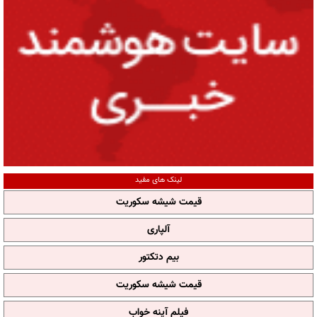
لینک های مفید
قیمت شیشه سکوریت
آلپاری
بیم دتکتور
قیمت شیشه سکوریت
فیلم آپنه خواب