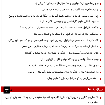
بورس با عبور از ۵ میلیون و ۶۰۰ هزار باز هم رکورد تاریخی زد
اولین نطق نمایندگان در جلسه وبیناری صحن مجلس
چرا رئیس‌جمهور در ماجرای نقض‌عهد آمریکا در تنگهٔ هرمز، به‌جای «نبذ عهد» و پاسخ
قاطع، دلتنگیِ «تیم کارشناسی برای بررسی نقض» دارد؟
چگونه نقل‌قول منتسب به سردار وحیدی از هند به سخنرانی نتانیاهو رسید؟
سخنگوی وزارت خارجه: عراقچی و قالیباف به پاکستان می‌روند
۱۵۶ شب خدمت به مردم؛ تجلیل از پدران شهدای مدافع حرم در موکب شهدای رزکان
هشدار گرینلند به شرکت نفتی نزدیک به ترامپ درباره حفاری بدون مجوز
95 واحد تولیدی آسیب‌دیده از جنگ در تهران به چرخه تولید بازگشتند
بیروت فعلاً برنامه‌ای برای گفت‌وگوی تازه با تل‌آویو ندارد
تجاوز نظامی رژیم صهیونیستی به خاک سوریه در منطقه القنیطره
وال‌استریت‌ژرونال: جنگ با ایران ضعف‌های ارتش آمریکا را رو کرد
طعنه سی‌ان‌ان به توهم ترامپ برای تسلیم ایران
پربازدید ها
۳۰ سال واگذاری و خروج ثروت ملی؛ گام دوم تضعیف بنیه مردم وایجاد نارضایتی در بین
احاد مردم