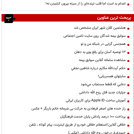
اعدام بد است اما قلب تپنده‌ای را از سینه بیرون کشیدن نه!
پربحث ترین عناوین
هشتمین کلان شهر ایران مشخص شد
سوابق بیمه شدگان روی سایت تامین اجتماعی
همجنس گرایی در شبکه من و تو
13 توصیه آسان برای رفع بوی بد دهان
مشاهده سامانه آنلاين سوابق بیمه
حكم آيت‌الله مكارم درباره شاهين نجفي
سایتهای همسریابی!
دعايي كه قطعا مستجاب مي‌شود
جزئیات جدید قتل روح الله داداشی
آموزش ساخت Apple ID برای کاربران ایرانی
راز خنده های اصغر فرهادی به حرکت بی شرمانه خانم بازیگر + عکس
پرداخت ۱۰۰ درصد پاداش پایان خدمت فرهنگیان
خلافی آنلاین/استعلام خلافی خودرو از طریق اینترنت، پیام کوتاه ، تلفن
جسدغرق درخون روح الله داداشی (عکس)