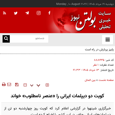
دوشنبه ۱۹ مرداد ۱۴۰۵
|
Monday , 10 August 2026
از
و
ته
ن
نو
کد خبر:
۸۸۸۴۳۵
تعداد نظرات:
۱ نظر
تاریخ انتشار:
۱۳ خرداد ۱۴۰۵ - ۲۱:۳۳
صفحه نخست
»
بین الملل
‍‍‍ پ
پ
کویت دو دیپلمات ایرانی را «عنصر نامطلوب» خواند
خبرگزاری شینهوا در گزارشی اعلام کرد که کویت روز چهارشنبه دو تن از
دیپلمات‌های ایرانی حاضر در این کشور را اخراج کرده است.