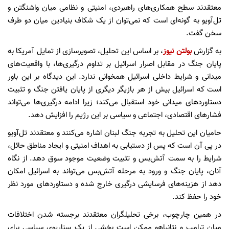
معتقدند سطح همکاری‌های راهبردی، امنیتی و نظامی میان واشنگتن و
تل‌آویو به گونه‌ای است که نمی‌توان از یک شکاف بنیادین میان دو طرف
سخن گفت.
به گزارش
بولتن نیوز
، بر اساس این تحلیل، تصویرسازی از تمایل آمریکا به
پایان جنگ در مقابل اصرار اسرائیل بر تداوم درگیری‌ها، با واقعیت‌های
میدانی و شرایط داخلی اسرائیل همخوانی ندارد. این دیدگاه بر این باور
است که اسرائیل بیش از هر بازیگر دیگری از پایان یافتن جنگ و تثبیت
دستاوردهای میدانی خود استقبال می‌کند؛ زیرا ادامه درگیری‌ها می‌تواند
فشارهای اقتصادی، اجتماعی و سیاسی بر این رژیم را افزایش دهد.
حامیان این تحلیل به تجربه جنگ لبنان اشاره می‌کنند و معتقدند تل‌آویو
در پی آن است که پس از دستیابی به اهداف امنیتی و ایجاد مناطق حائل،
شرایط را به سمت آتش‌بس و تثبیت وضعیت موجود سوق دهد. از نگاه
آنان، پایان جنگ و ورود به مرحله آتش‌بس می‌تواند به اسرائیل امکان
دهد از هزینه‌های فرسایشی درگیری خارج شده و دستاوردهای مورد نظر
خود را حفظ کند.
در همین چارچوب، برخی تحلیلگران معتقدند برجسته شدن اختلافات
میان ترامپ و نتانیاهو ممکن است بخشی از یک سناریوی سیاسی برای