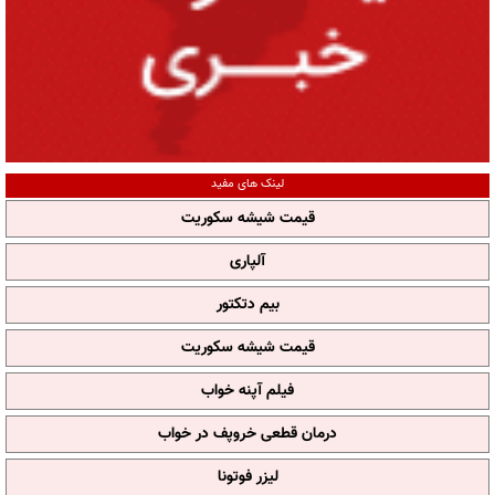
لینک های مفید
قیمت شیشه سکوریت
آلپاری
بیم دتکتور
قیمت شیشه سکوریت
فیلم آپنه خواب
درمان قطعی خروپف در خواب
لیزر فوتونا