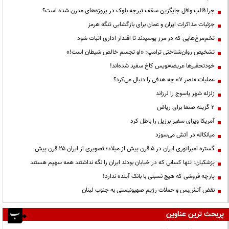
چرا قالب وافل جایگزین سقف تیرچه بلوک در پروژه‌های مدرن شده است؟
جزئیات مذاکرات ایران و عمان برای بازگشایی تنگه هرمز
تخم‌مرغ‌هایی که در مرز پوسیدند تا اقتدار اداری اثبات شود
تشخیص روان‌شناختی ترامپ: «او تجسم خالص شیطان است!»
خودتحقیرها عریضه‌نویس کاخ سفید شده‌اند!
عملیات «نصر ۷» چه هدفی را دنبال می‌کرد؟
زلزله شهر یاسوج را لرزاند
۲ گزینه صنعا برای ریاض
آمریکا ویزای سفیر برزیل را باطل کرد
میانکاله در آتش می‌سوزد
گستره امپراتوری ایران در ۵ قرن پیش از میلاد؛ تصویری از ایران ۲۵ قرن پیش
پزشکیان: تنها کسانی که در خیابان بودند ایران را نگه نداشتند همه سهیم هستند
پارچه فروشی که هیچ نسبتی با بانک آینده ندارد!
نقض آتش‌بس و حملات رژیم صهیونیستی به جنوب لبنان
پربحث ترین عناوین