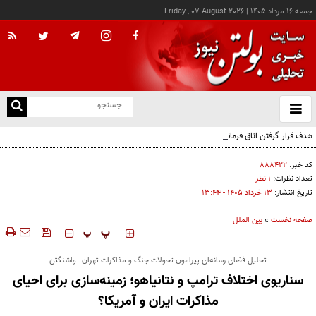
جمعه ۱۶ مرداد ۱۴۰۵
|
Friday , 07 August 2026
از
و
ته
هدف قرار گرفتن اتاق‌ فرماندهی مزدوران عربستان در یمن
ن
نو
کد خبر:
۸۸۸۴۲۲
تعداد نظرات:
۱ نظر
تاریخ انتشار:
۱۳ خرداد ۱۴۰۵ - ۱۳:۴۴
صفحه نخست
»
بین الملل
‍‍‍ پ
پ
تحلیل فضای رسانه‌ای پیرامون تحولات جنگ و مذاکرات تهران ـ واشنگتن
سناریوی اختلاف ترامپ و نتانیاهو؛ زمینه‌سازی برای احیای
مذاکرات ایران و آمریکا؟