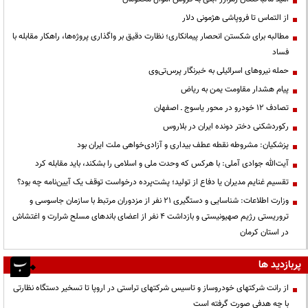
از التماس تا فروپاشی هژمونی دلار
مطالبه برای شکستن انحصار پیمانکاری؛ نظارت دقیق بر واگذاری پروژه‌ها، راهکار مقابله با
فساد
حمله نیروهای اسرائیلی به خبرنگار پرس‌تی‌وی
پیام هشدار مقاومت یمن به ریاض
تصادف ۱۲ خودرو در محور یاسوج ـ اصفهان
رکوردشکنی دختر دونده ایران در بلاروس
پزشکیان: مشروطه نقطه عطف بیداری و آزادی‌خواهی ملت ایران بود
آیت‌الله جوادی آملی: با هرکس که وحدت ملی و اسلامی را بشکند، باید مقابله کرد
تقسیم غنایم مدیران یا دفاع از تولید؛ پشت‌پرده درخواست توقف یک آیین‌نامه چه بود؟
وزارت اطلاعات: شناسایی و دستگیری ۲۱ نفر از مزدوران مرتبط با سازمان جاسوسی و
تروریستی رژیم صهیونیستی و بازداشت ۴ نفر از اعضای باندهای مسلح شرارت و اغتشاش
در استان کرمان
پربازدید ها
از رانت‌ شرکتهای خودروساز و تاسیس شرکتهای تراستی در اروپا تا تسخیر دستگاه نظارتی
با چه هدفی صورت گرفته است