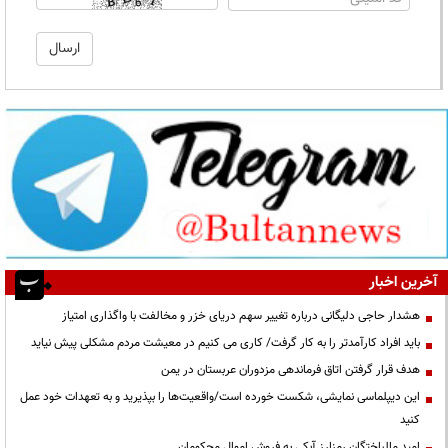
آخرین اخبار
هشدار حاجی دلیگانی درباره تغییر سهم دریای خزر و مخالفت با واگذاری امتیاز
باید افراد کارآمدتر را به کار گرفت/ کاری می کنیم در معیشت مردم مشکلی پیش نیاید
هدف قرار گرفتن اتاق‌ فرماندهی مزدوران عربستان در یمن
این دیپلماسی نمایشی، شکست خورده است/واقعیت‌ها را بپذیرید و به تعهدات خود عمل
کنید
امید مالباختگان رمزارز آبکی به فروش اموال محکومان