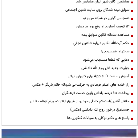
هشتمین کلان شهر ایران مشخص شد
سوابق بیمه شدگان روی سایت تامین اجتماعی
همجنس گرایی در شبکه من و تو
13 توصیه آسان برای رفع بوی بد دهان
مشاهده سامانه آنلاين سوابق بیمه
حكم آيت‌الله مكارم درباره شاهين نجفي
سایتهای همسریابی!
دعايي كه قطعا مستجاب مي‌شود
جزئیات جدید قتل روح الله داداشی
آموزش ساخت Apple ID برای کاربران ایرانی
راز خنده های اصغر فرهادی به حرکت بی شرمانه خانم بازیگر + عکس
پرداخت ۱۰۰ درصد پاداش پایان خدمت فرهنگیان
خلافی آنلاین/استعلام خلافی خودرو از طریق اینترنت، پیام کوتاه ، تلفن
جسدغرق درخون روح الله داداشی (عکس)
پاسخ های دکتر توکلی به سوالات کنکوری ها