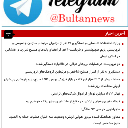
آخرین اخبار
وزارت اطلاعات: شناسایی و دستگیری ۲۱ نفر از مزدوران مرتبط با سازمان جاسوسی و
تروریستی رژیم صهیونیستی و بازداشت ۴ نفر از اعضای باندهای مسلح شرارت و اغتشاش
در استان کرمان
دو تروریست در عملیات نیروهای عراقی در «الانبار» دستگیر شدند
دستگیری ۸ نفر از اشرار مسلح شاخص و مرتبطین گروهک‌های تروریستی
معامله بیش از ۴۱۳ هزار تن کالا در بازار فیزیکی بورس کالا / حراج باز و پتروشیمی پیشران
ارزش معاملات روز شدند
تهاتر ۱۶۷۳ میلیارد تومان از اموال شرکت‌های تراستی
فرمانده نیروی هوایی ارتش: در دفاع از ملت ایران جان برکف خواهیم بود
ماجراجویی در سن ۹۷ سالگی!
معاون هماهنگ‌کننده نیروی هوایی ارتش: وضعیت سه خلبان عملیات حمله به العدید
هنوز مشخص نیست