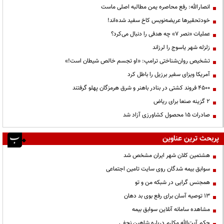
انصارالله: رفع محاصره یمن مطالبه اصلی ماست
خودتحقیرها عریضه‌نویس کاخ سفید شده‌اند!
عملیات «نصر ۷» چه هدفی را دنبال می‌کرد؟
زلزله شهر یاسوج را لرزاند
تشخیص روان‌شناختی ترامپ: «او تجسم خالص شیطان است!»
آمریکا ویزای سفیر برزیل را باطل کرد
۴۵۰۰ فروند کشتی در بنادر باهنر و شرق هرمزگان پهلو گرفتند
۲ گزینه صنعا برای ریاض
صادرات ۱۵ محصول کشاورزی آزاد شد
پربحث ترین عناوین
هشتمین کلان شهر ایران مشخص شد
سوابق بیمه شدگان روی سایت تامین اجتماعی
همجنس گرایی در شبکه من و تو
13 توصیه آسان برای رفع بوی بد دهان
مشاهده سامانه آنلاين سوابق بیمه
حكم آيت‌الله مكارم درباره شاهين نجفي