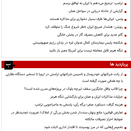
ترامپ: ترجیح می‌دهم با ایران به توافق برسم
گزارشی از حادثه دریایی در سواحل عمان
ونس: ایرانی‌ها طرف بسیار دشواری برای مذاکره هستند
رویترز: هشدار صریح ایران خطر شروع جنگ را متوقف کرد
گام جدید برای کاهش مصرف گاز در بخش خانگی
شکنجه رئیس بیمارستان کمال عدوان غزه در زندان رژیم صهیونیستی
تنگه هرمز قابل معامله نیست برای آمریکا معبر باز نکنید
پربازدید ها
از رانت‌ شرکتهای خودروساز و تاسیس شرکتهای تراستی در اروپا تا تسخیر دستگاه نظارتی
با چه هدفی صورت گرفته است
چرا قالب وافل جایگزین سقف تیرچه بلوک در پروژه‌های مدرن شده است؟
جزئیات مذاکرات ایران و عمان برای بازگشایی تنگه هرمز
هزینه گزاف، دستاورد صفر؛ برگه رأی، پاسخی به ماجراجویی ترامپ
تعارض قوانین؛ مانع پنهان سنددار شدن بخش بزرگی از املاک/ ضرورت تجدیدنظر در
ضوابط احراز تصرفات مالکانه
تخم‌مرغ‌هایی که در مرز پوسیدند تا اقتدار اداری اثبات شود