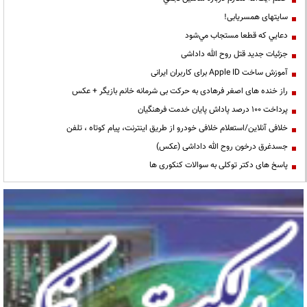
سایتهای همسریابی!
دعايي كه قطعا مستجاب مي‌شود
جزئیات جدید قتل روح الله داداشی
آموزش ساخت Apple ID برای کاربران ایرانی
راز خنده های اصغر فرهادی به حرکت بی شرمانه خانم بازیگر + عکس
پرداخت ۱۰۰ درصد پاداش پایان خدمت فرهنگیان
خلافی آنلاین/استعلام خلافی خودرو از طریق اینترنت، پیام کوتاه ، تلفن
جسدغرق درخون روح الله داداشی (عکس)
پاسخ های دکتر توکلی به سوالات کنکوری ها