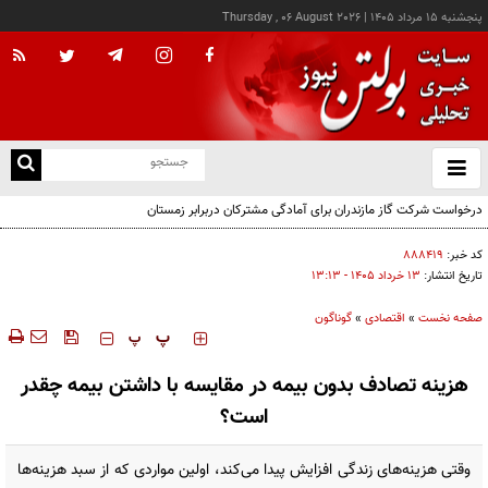
پنجشنبه ۱۵ مرداد ۱۴۰۵
|
Thursday , 06 August 2026
از
و
ته
طرح نظارت بر تجارت خرد مرزی در دستور کار است
ن
نو
کد خبر:
۸۸۸۴۱۹
تاریخ انتشار:
۱۳ خرداد ۱۴۰۵ - ۱۳:۱۳
صفحه نخست
»
اقتصادی
»
گوناگون
‍‍‍ پ
پ
هزینه تصادف بدون بیمه در مقایسه با داشتن بیمه چقدر
است؟
وقتی هزینه‌های زندگی افزایش پیدا می‌کند، اولین مواردی که از سبد هزینه‌ها