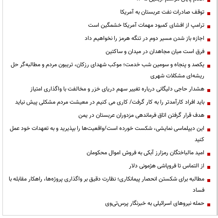
توقف صادرات نفت عربستان به آمریکا
ترامپ از افشای کمبود مهمات آمریکا خشمگین است
اجازه باز شدن مسیر دوم در تنگه هرمز را نخواهیم داد
فرق است میان مجاهدان در میدان و ساکتین
یکصد و پنجاه و سومین شب خدمت؛ موکب شهدای رزکان، تریبون مردم و مطالبه‌گر حل
ریشه‌ای مشکلات شهری
هشدار حاجی دلیگانی درباره تغییر سهم دریای خزر و مخالفت با واگذاری امتیاز
باید افراد کارآمدتر را به کار گرفت/ کاری می کنیم در معیشت مردم مشکلی پیش نیاید
هدف قرار گرفتن اتاق‌ فرماندهی مزدوران عربستان در یمن
این دیپلماسی نمایشی، شکست خورده است/واقعیت‌ها را بپذیرید و به تعهدات خود عمل
کنید
امید مالباختگان رمزارز آبکی به فروش اموال محکومان
از التماس تا فروپاشی هژمونی دلار
مطالبه برای شکستن انحصار پیمانکاری؛ نظارت دقیق بر واگذاری پروژه‌ها، راهکار مقابله با
فساد
حمله نیروهای اسرائیلی به خبرنگار پرس‌تی‌وی