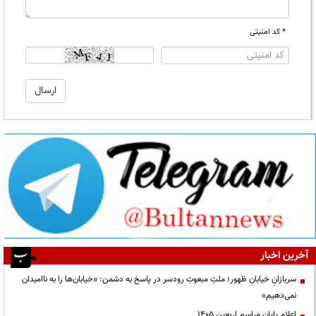
* کد امنیتی
آخرین اخبار
سربازانِ خیابانِ ظهور؛ ملتِ مبعوثِ رودسر در پاسخ به دشمن: «خیابان‌ها را به ناامیدان
نمی‌دهیم»
اعلام پایان مراسم اربعین ۱۴۰۵