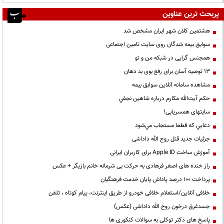
پربحث ترین عناوین
هشتمین کلان شهر ایران مشخص شد
سوابق بیمه شدگان روی سایت تامین اجتماعی
همجنس گرایی در شبکه من و تو
13 توصیه آسان برای رفع بوی بد دهان
مشاهده سامانه آنلاين سوابق بیمه
حكم آيت‌الله مكارم درباره شاهين نجفي
سایتهای همسریابی!
دعايي كه قطعا مستجاب مي‌شود
جزئیات جدید قتل روح الله داداشی
آموزش ساخت Apple ID برای کاربران ایرانی
راز خنده های اصغر فرهادی به حرکت بی شرمانه خانم بازیگر + عکس
پرداخت ۱۰۰ درصد پاداش پایان خدمت فرهنگیان
خلافی آنلاین/استعلام خلافی خودرو از طریق اینترنت، پیام کوتاه ، تلفن
جسدغرق درخون روح الله داداشی (عکس)
پاسخ های دکتر توکلی به سوالات کنکوری ها