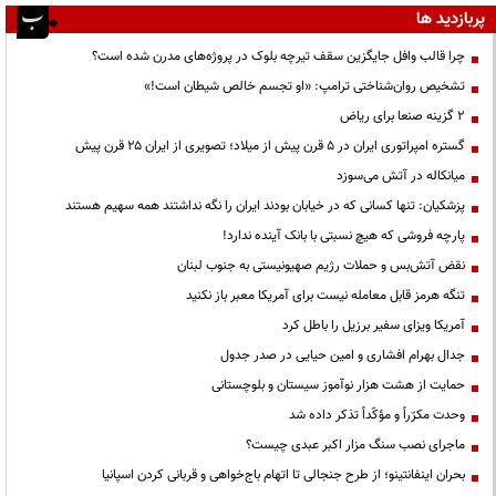
پربازدید ها
چرا قالب وافل جایگزین سقف تیرچه بلوک در پروژه‌های مدرن شده است؟
تشخیص روان‌شناختی ترامپ: «او تجسم خالص شیطان است!»
۲ گزینه صنعا برای ریاض
گستره امپراتوری ایران در ۵ قرن پیش از میلاد؛ تصویری از ایران ۲۵ قرن پیش
میانکاله در آتش می‌سوزد
پزشکیان: تنها کسانی که در خیابان بودند ایران را نگه نداشتند همه سهیم هستند
پارچه فروشی که هیچ نسبتی با بانک آینده ندارد!
نقض آتش‌بس و حملات رژیم صهیونیستی به جنوب لبنان
تنگه هرمز قابل معامله نیست برای آمریکا معبر باز نکنید
آمریکا ویزای سفیر برزیل را باطل کرد
جدال بهرام افشاری و امین حیایی در صدر جدول
حمایت از هشت هزار نوآموز سیستان و بلوچستانی
وحدت مکرّراً و مؤکّداً تذکر داده شد
ماجرای نصب سنگ مزار اکبر عبدی چیست؟
بحران اینفانتینو؛ از طرح جنجالی تا اتهام باج‌خواهی و قربانی کردن اسپانیا