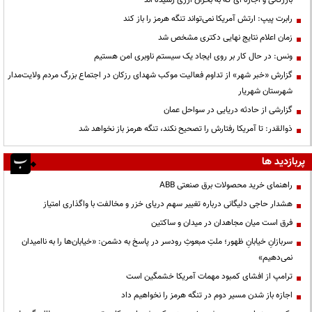
رابرت پیپ: ارتش آمریکا نمی‌تواند تنگه هرمز را باز کند
زمان اعلام نتایج نهایی دکتری مشخص شد
ونس: در حال کار بر روی ایجاد یک سیستم ناوبری امن هستیم
گزارش «خبر شهر» از تداوم فعالیت موکب شهدای رزکان در اجتماع بزرگ مردم ولایت‌مدار
شهرستان شهریار
گزارشی از حادثه دریایی در سواحل عمان
ذوالقدر: تا آمریکا رفتارش را تصحیح نکند، تنگه هرمز باز نخواهد شد
پربازدید ها
راهنمای خرید محصولات برق صنعتی ABB
هشدار حاجی دلیگانی درباره تغییر سهم دریای خزر و مخالفت با واگذاری امتیاز
فرق است میان مجاهدان در میدان و ساکتین
سربازانِ خیابانِ ظهور؛ ملتِ مبعوثِ رودسر در پاسخ به دشمن: «خیابان‌ها را به ناامیدان
نمی‌دهیم»
ترامپ از افشای کمبود مهمات آمریکا خشمگین است
اجازه باز شدن مسیر دوم در تنگه هرمز را نخواهیم داد