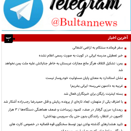
آخرین اخبار
سفر فرمانده سنتکام به اراضی اشغالی
خبر تعطیلی مدرسه ایرانی در کویت به صورت رسمی اعلام نشده
یمن: تشکیل ائتلاف هرگز مانع مجازات عربستان به خاطر جنایاتش علیه ملت یمن نخواهد
شد
نشان استاندارد به معنای پایان مسئولیت خودروساز نیست
غریبه به دادمون نمی‌رسه؛ ایرانی بخریم!
بسته اینترنت رایگان برای خبرنگاران فعال شد
با اعتراف یکی از متهمان، ابعاد تازه‌ای از پرونده ربایش و قتل حمیدرضا رجب‌زاده آشکار شد
ریمـدان؛ مرزی گرفتار در صف، کمبود زیرساخت و ضعف هماهنگی دستگاه‌ها / ۳ هزار
کامیون در انتظار، رانندگان بدون حتی یک سرویس بهداشتی!
تایید هشدارهای گذشته بولتن نیوز توسط سخنگوی قوه قضائیه در خصوص کارت های
بارزگانی و اجاره ای که به بحران ارزی رسیده اند