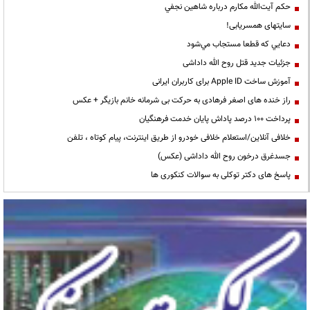
حكم آيت‌الله مكارم درباره شاهين نجفي
سایتهای همسریابی!
دعايي كه قطعا مستجاب مي‌شود
جزئیات جدید قتل روح الله داداشی
آموزش ساخت Apple ID برای کاربران ایرانی
راز خنده های اصغر فرهادی به حرکت بی شرمانه خانم بازیگر + عکس
پرداخت ۱۰۰ درصد پاداش پایان خدمت فرهنگیان
خلافی آنلاین/استعلام خلافی خودرو از طریق اینترنت، پیام کوتاه ، تلفن
جسدغرق درخون روح الله داداشی (عکس)
پاسخ های دکتر توکلی به سوالات کنکوری ها