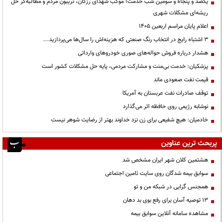
یکصد و پنجاه و سومین شب خدمت؛ موکب شهدای رزکان، تریبون مردم و مطالبه‌گر حل
ریشه‌ای مشکلات شهری
اعلام پایان مراسم اربعین ۱۴۰۵
3 اشتباه رایج در انتخاب رنگ صنعتی که هزینه‌اش را سال‌ها می‌پردازید...
هشدار درباره فروش حواله‌های صوری خودروهای وارداتی
پزشکیان: خدمت بی‌منت و مشارکت مردمی، پایه حل مشکلات کشور است
قیمت نفت صعودی ماند
توقف صادرات نفت عربستان به آمریکا
نوشابه رژیمی روی حافظه اثر می‌گذارد
خادمیان: هیچ شفیعی برای زن نزد خداوند بهتر از رضایت شوهر نیست
پربحث ترین عناوین
هشتمین کلان شهر ایران مشخص شد
سوابق بیمه شدگان روی سایت تامین اجتماعی
همجنس گرایی در شبکه من و تو
13 توصیه آسان برای رفع بوی بد دهان
مشاهده سامانه آنلاين سوابق بیمه