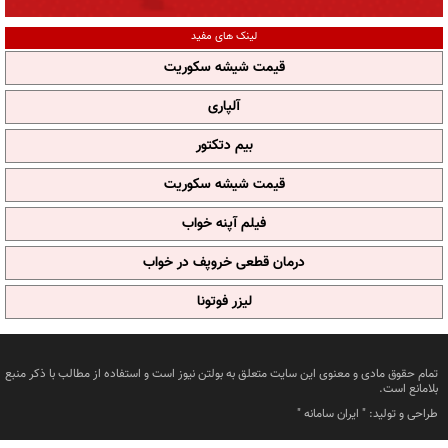
لینک های مفید
قیمت شیشه سکوریت
آلپاری
بیم دتکتور
قیمت شیشه سکوریت
فیلم آپنه خواب
درمان قطعی خروپف در خواب
لیزر فوتونا
تمام حقوق مادی و معنوی این سایت متعلق به بولتن نیوز است و استفاده از مطالب با ذکر منبع
بلامانع است.
طراحی و تولید: "
ایران سامانه
"