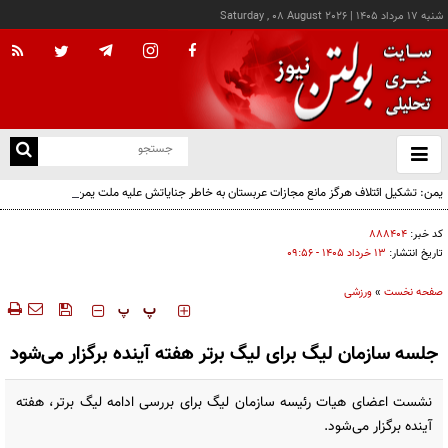
شنبه ۱۷ مرداد ۱۴۰۵
|
Saturday , 08 August 2026
از
و
ته
یمن: تشکیل ائتلاف هرگز مانع مجازات عربستان به خاطر جنایاتش علیه ملت یمن نخواهد شد
ن
نو
کد خبر:
۸۸۸۴۰۴
تاریخ انتشار:
۱۳ خرداد ۱۴۰۵ - ۰۹:۵۶
صفحه نخست
»
ورزشی
‍‍‍ پ
پ
جلسه سازمان لیگ برای لیگ برتر هفته آینده برگزار می‌شود
نشست اعضای هیات رئیسه سازمان لیگ برای بررسی ادامه لیگ برتر، هفته
آینده برگزار می‌شود.