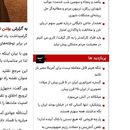
یکصد و پنجاه و سومین شب خدمت؛ موکب
شهدای رزکان، تریبون مردم و مطالبه‌گر حل
ریشه‌ای مشکلات شهری
هشدار حاجی دلیگانی درباره تغییر سهم دریای
به گزارش
بولتن ن
خزر و مخالفت با واگذاری امتیاز
گرامیداشت یاد ام
باید افراد کارآمدتر را به کار گرفت/ کاری می کنیم
در برابر توطئه‌ها
در معیشت مردم مشکلی پیش نیاید
وی با بیان اینکه
پربازدید ها
لذا در مناسبات ب
تنگه هرمز قابل معامله نیست برای آمریکا معبر باز
این مرجع تقلید د
نکنید
عنوان نقشه راه نه
گستره امپراتوری ایران در ۵ قرن پیش از میلاد؛
وی گفت: «جهل‌زدا
تصویری از ایران ۲۵ قرن پیش
ترویج اخلاق و ت
میانکاله در آتش می‌سوزد
امنیت ملت‌ها را ت
پزشکیان: تنها کسانی که در خیابان بودند ایران را
نگه نداشتند همه سهیم هستند
آیت‌الله جوادی آم
پارچه فروشی که هیچ نسبتی با بانک آینده ندارد!
مبارزه با فساد دا
نقض آتش‌بس و حملات رژیم صهیونیستی به