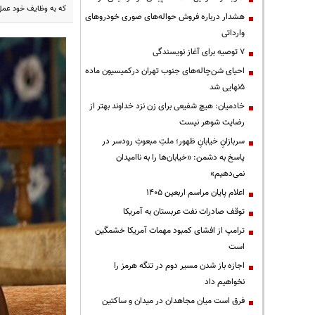
که به وظایف خود عمل
هشدار درباره فروش حواله‌های صوری خودروهای
وارداتی
۷ توصیه برای آغاز نویسندگی
احیای شن‌چاله‌های جنوب تهران درکمیسیون ماده
۵نهایی شد
خادمیان: هیچ شفیعی برای زن نزد خداوند بهتر از
رضایت شوهر نیست
سربازانِ خیابانِ ظهور؛ ملتِ مبعوثِ رودسر در
پاسخ به دشمن: «خیابان‌ها را به ناامیدان
نمی‌دهیم»
اعلام پایان مراسم اربعین ۱۴۰۵
توقف صادرات نفت عربستان به آمریکا
ترامپ از افشای کمبود مهمات آمریکا خشمگین
است
اجازه باز شدن مسیر دوم در تنگه هرمز را
نخواهیم داد
فرق است میان مجاهدان در میدان و ساکتین