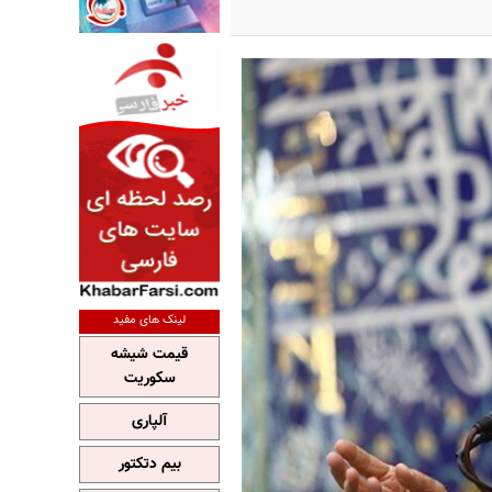
لینک های مفید
قیمت شیشه
سکوریت
آلپاری
بیم دتکتور