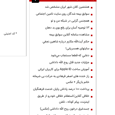
هشتمین کلان شهر ایران مشخص شد
سوابق بیمه شدگان روی سایت تامین اجتماعی
همجنس گرایی در شبکه من و تو
13 توصیه آسان برای رفع بوی بد دهان
* کد امنیتی
مشاهده سامانه آنلاين سوابق بیمه
حكم آيت‌الله مكارم درباره شاهين نجفي
سایتهای همسریابی!
دعايي كه قطعا مستجاب مي‌شود
جزئیات جدید قتل روح الله داداشی
آموزش ساخت Apple ID برای کاربران ایرانی
راز خنده های اصغر فرهادی به حرکت بی شرمانه
خانم بازیگر + عکس
پرداخت ۱۰۰ درصد پاداش پایان خدمت فرهنگیان
خلافی آنلاین/استعلام خلافی خودرو از طریق
اینترنت، پیام کوتاه ، تلفن
جسدغرق درخون روح الله داداشی (عکس)