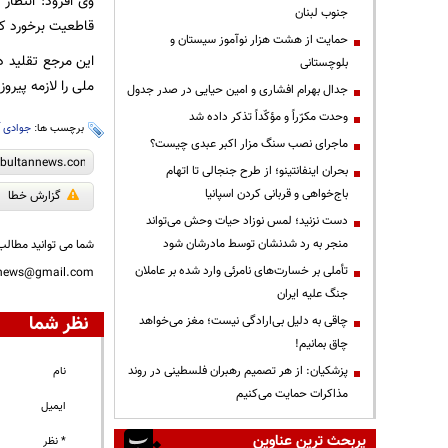
وی افزود: انتظار
جنوب لبنان
قاطعیت برخورد کن
حمایت از هشت هزار نوآموز سیستان و
این مرجع تقلید د
بلوچستانی
ملی را لازمه پیر
جدال بهرام افشاری و امین حیایی در صدر جدول
وحدت مکرّراً و مؤکّداً تذکر داده شد
برچسب ها:
جوادی آ
ماجرای نصب سنگ مزار اکبر عبدی چیست؟
بحران اینفانتینو؛ از طرح جنجالی تا اتهام
باج‌خواهی و قربانی کردن اسپانیا
گزارش خطا
دست نزنید؛ لمس نوزاد حیات وحش می‌تواند
منجر به رد شدنشان توسط مادرشان شود
شما می توانید مطالب 
تأملی بر خسارت‌های نامرئی وارد شده بر عاملان
nnews@gmail.com
جنگ علیه ایران
نظر شما
چاقی به دلیل بی‌ارادگی نیست؛ مغز می‌خواهد
چاق بمانیم!
پزشکیان: از هر تصمیم رهبران فلسطینی در روند
نام
مذاکرات حمایت می‌کنیم
ایمیل
پربحث ترین عناوین
* نظر