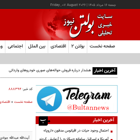
جمعه ۱۶ مرداد ۱۴۰۵
|
Friday , 07 August 2026
صفحه نخست
بولتن ۲
اقتصادی
بین الملل
اجتماعی
ور
آخرین اخبار
هشدار درباره فروش حواله‌های صوری خودروهای وارداتی
کد خبر:
۸۸۸۳۹۴
صفحه نخست
»
اقتصادی
آخرین اخبار
احتمال وجود حیات در اقیانوس مدفون «اروپا»
آیت‌الله عبدالله جوا
آمریکا و اسرائیل سامانه «پیکان» را آزمایش کردند