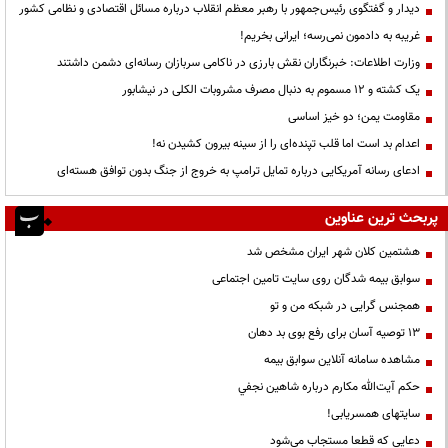
دیدار و گفتگوی رئیس‌جمهور با رهبر معظم انقلاب درباره مسائل اقتصادی و نظامی کشور
غریبه به دادمون نمی‌رسه؛ ایرانی بخریم!
وزارت اطلاعات: خبرنگاران نقش بارزی در ناکامی سربازان رسانه‌ای دشمن داشتند
یک کشته و ۱۲ مسموم به دنبال مصرف مشروبات الکلی در نیشابور
مقاومت یمن؛ دو خیز اساسی
اعدام بد است اما قلب تپنده‌ای را از سینه بیرون کشیدن نه!
ادعای رسانه آمریکایی درباره تمایل ترامپ به خروج از جنگ بدون توافق هسته‌ای
پربحث ترین عناوین
هشتمین کلان شهر ایران مشخص شد
سوابق بیمه شدگان روی سایت تامین اجتماعی
همجنس گرایی در شبکه من و تو
13 توصیه آسان برای رفع بوی بد دهان
مشاهده سامانه آنلاين سوابق بیمه
حكم آيت‌الله مكارم درباره شاهين نجفي
سایتهای همسریابی!
دعايي كه قطعا مستجاب مي‌شود