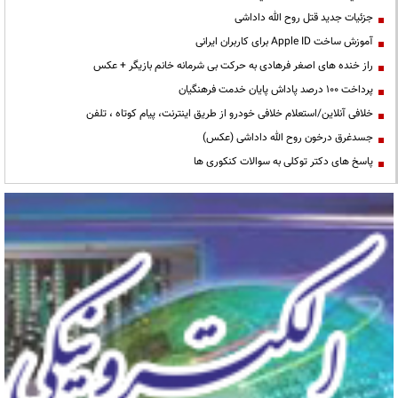
جزئیات جدید قتل روح الله داداشی
آموزش ساخت Apple ID برای کاربران ایرانی
راز خنده های اصغر فرهادی به حرکت بی شرمانه خانم بازیگر + عکس
پرداخت ۱۰۰ درصد پاداش پایان خدمت فرهنگیان
خلافی آنلاین/استعلام خلافی خودرو از طریق اینترنت، پیام کوتاه ، تلفن
جسدغرق درخون روح الله داداشی (عکس)
پاسخ های دکتر توکلی به سوالات کنکوری ها