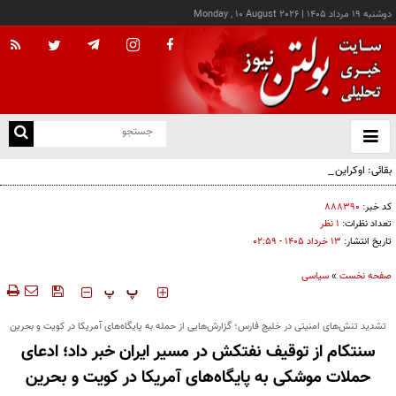
دوشنبه ۱۹ مرداد ۱۴۰۵
|
Monday , 10 August 2026
از
و
ته
بقائی: اوکراین جبران نکند، جبران می‌کنیم
ن
نو
کد خبر:
۸۸۸۳۹۰
تعداد نظرات:
۱ نظر
تاریخ انتشار:
۱۳ خرداد ۱۴۰۵ - ۰۲:۵۹
صفحه نخست
»
سیاسی
‍‍‍ پ
پ
تشدید تنش‌های امنیتی در خلیج فارس؛ گزارش‌هایی از حمله به پایگاه‌های آمریکا در کویت و بحرین
سنتکام از توقیف نفتکش در مسیر ایران خبر داد؛ ادعای
حملات موشکی به پایگاه‌های آمریکا در کویت و بحرین