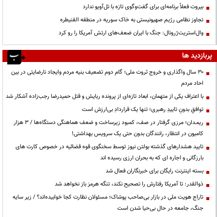
بیروت فعلاً برنامه‌ای برای گفت‌وگوی تازه با تل‌آویو ندارد
تجاوز نظامی رژیم صهیونیستی به خاک سوریه در منطقه القنیطره
وال‌استریت‌ژرونال: جنگ با ایران ضعف‌های ارتش آمریکا را رو کرد
پربازدید ها
۳۰ سال واگذاری و خروج ثروت ملی؛ گام دوم تضعیف بنیه مردم وایجاد نارضایتی در بین
احاد مردم
با اعتراف یکی از متهمان، ابعاد تازه‌ای از پرونده ربایش و قتل حمیدرضا رجب‌زاده آشکار شد
توافقِ بدونِ تاییدِ رهبری؛ تنها یک قراردادِ بی‌ارزش است
ریمـدان؛ مرزی گرفتار در صف، کمبود زیرساخت و ضعف هماهنگی دستگاه‌ها / ۳ هزار
کامیون در انتظار، رانندگان بدون حتی یک سرویس بهداشتی!
تایید هشدارهای گذشته بولتن نیوز توسط سخنگوی قوه قضائیه در خصوص کارت های
بارزگانی و اجاره ای که به بحران ارزی رسیده اند
بسته اینترنت رایگان برای خبرنگاران فعال شد
ذوالقدر: تا آمریکا رفتارش را تصحیح نکند، تنگه هرمز باز نخواهد شد
تاراج هویت ملی در بازار بی‌صاحب پوشاک؛ مسئولان نظارت کجا خوابیده‌اند؟ / زیر سایه
جنگ، جامعه در حال بی‌حیا شدن است