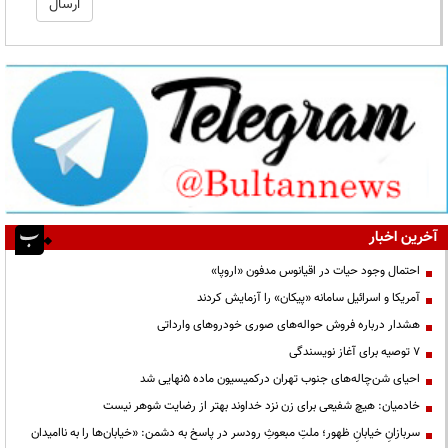
آخرین اخبار
احتمال وجود حیات در اقیانوس مدفون «اروپا»
آمریکا و اسرائیل سامانه «پیکان» را آزمایش کردند
هشدار درباره فروش حواله‌های صوری خودروهای وارداتی
۷ توصیه برای آغاز نویسندگی
احیای شن‌چاله‌های جنوب تهران درکمیسیون ماده ۵نهایی شد
خادمیان: هیچ شفیعی برای زن نزد خداوند بهتر از رضایت شوهر نیست
سربازانِ خیابانِ ظهور؛ ملتِ مبعوثِ رودسر در پاسخ به دشمن: «خیابان‌ها را به ناامیدان