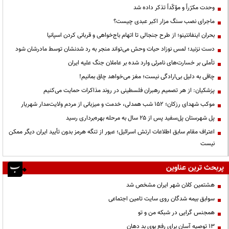
وحدت مکرّراً و مؤکّداً تذکر داده شد
ماجرای نصب سنگ مزار اکبر عبدی چیست؟
بحران اینفانتینو؛ از طرح جنجالی تا اتهام باج‌خواهی و قربانی کردن اسپانیا
دست نزنید؛ لمس نوزاد حیات وحش می‌تواند منجر به رد شدنشان توسط مادرشان شود
تأملی بر خسارت‌های نامرئی وارد شده بر عاملان جنگ علیه ایران
چاقی به دلیل بی‌ارادگی نیست؛ مغز می‌خواهد چاق بمانیم!
پزشکیان: از هر تصمیم رهبران فلسطینی در روند مذاکرات حمایت می‌کنیم
موکب شهدای رزکان؛ ۱۵۲ شب همدلی، خدمت و میزبانی از مردم ولایت‌مدار شهریار
پل شهرستان پل‌سفید پس از ۲۵ سال به مرحله بهره‌برداری رسید
اعتراف مقام سابق اطلاعات ارتش اسرائیل؛ عبور از تنگه هرمز بدون تأیید ایران دیگر ممکن
نیست
پربحث ترین عناوین
هشتمین کلان شهر ایران مشخص شد
سوابق بیمه شدگان روی سایت تامین اجتماعی
همجنس گرایی در شبکه من و تو
13 توصیه آسان برای رفع بوی بد دهان