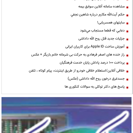
مشاهده سامانه آنلاين سوابق بیمه
حكم آيت‌الله مكارم درباره شاهين نجفي
سایتهای همسریابی!
دعايي كه قطعا مستجاب مي‌شود
جزئیات جدید قتل روح الله داداشی
آموزش ساخت Apple ID برای کاربران ایرانی
راز خنده های اصغر فرهادی به حرکت بی شرمانه خانم بازیگر + عکس
پرداخت ۱۰۰ درصد پاداش پایان خدمت فرهنگیان
خلافی آنلاین/استعلام خلافی خودرو از طریق اینترنت، پیام کوتاه ، تلفن
جسدغرق درخون روح الله داداشی (عکس)
پاسخ های دکتر توکلی به سوالات کنکوری ها