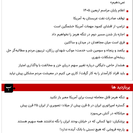
نمی‌دهیم»
اعلام پایان مراسم اربعین ۱۴۰۵
توقف صادرات نفت عربستان به آمریکا
ترامپ از افشای کمبود مهمات آمریکا خشمگین است
اجازه باز شدن مسیر دوم در تنگه هرمز را نخواهیم داد
فرق است میان مجاهدان در میدان و ساکتین
یکصد و پنجاه و سومین شب خدمت؛ موکب شهدای رزکان، تریبون مردم و مطالبه‌گر حل
ریشه‌ای مشکلات شهری
هشدار حاجی دلیگانی درباره تغییر سهم دریای خزر و مخالفت با واگذاری امتیاز
باید افراد کارآمدتر را به کار گرفت/ کاری می کنیم در معیشت مردم مشکلی پیش نیاید
پربازدید ها
تنگه هرمز قابل معامله نیست برای آمریکا معبر باز نکنید
گستره امپراتوری ایران در ۵ قرن پیش از میلاد؛ تصویری از ایران ۲۵ قرن پیش
میانکاله در آتش می‌سوزد
پزشکیان: تنها کسانی که در خیابان بودند ایران را نگه نداشتند همه سهیم هستند
پارچه فروشی که هیچ نسبتی با بانک آینده ندارد!