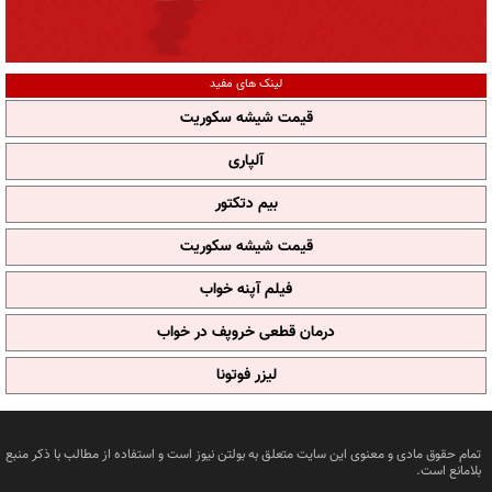
لینک های مفید
قیمت شیشه سکوریت
آلپاری
بیم دتکتور
قیمت شیشه سکوریت
فیلم آپنه خواب
درمان قطعی خروپف در خواب
لیزر فوتونا
تمام حقوق مادی و معنوی این سایت متعلق به بولتن نیوز است و استفاده از مطالب با ذکر منبع
بلامانع است.