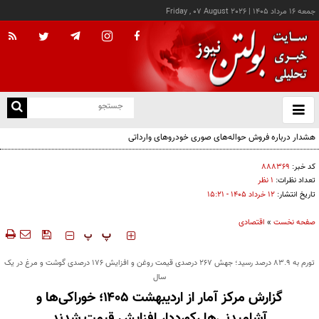
جمعه ۱۶ مرداد ۱۴۰۵
|
Friday , 07 August 2026
از
و
ته
ن
نو
کد خبر:
۸۸۸۳۶۹
تعداد نظرات:
۱ نظر
تاریخ انتشار:
۱۲ خرداد ۱۴۰۵ - ۱۵:۲۱
صفحه نخست
»
اقتصادی
‍‍‍ پ
پ
تورم به ۸۳.۹ درصد رسید؛ جهش ۲۶۷ درصدی قیمت روغن و افزایش ۱۷۶ درصدی گوشت و مرغ در یک
سال
گزارش مرکز آمار از اردیبهشت ۱۴۰۵؛ خوراکی‌ها و
آشامیدنی‌ها رکورددار افزایش قیمت شدند