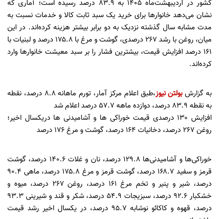
کشور در اردیبهشت‌ماه ۱۴۰۵ به ۸۳.۹ درصد رسیده است؛ آماری که
نشان می‌دهد خانوارها برای خرید یک سبد ثابت کالا و خدمات نسبت به
مدت مشابه سال گذشته نزدیک به دو برابر بیشتر هزینه کرده‌اند. در این
میان، روغن با رشد ۲۶۷ درصدی، گوشت و مرغ با ۱۷۵.۸ درصد و لبنیات با
۱۶۱ درصد افزایش قیمت، بیشترین فشار را بر سبد معیشت خانوارها وارد
کرده‌اند.
به گزارش
بولتن نیوز
،طبق اعلام مرکز آمار، تورم ماهانه 8.8 درصد، نقطه
به نقطه 83.9 درصد، دوازده ماهه 57.7 درصد اعلام شد
افزایش 130 درصدی قیمت خوراکی ها و آشامیدنی ها دریکسال اخیر؛
روغن 267 درصد، دخانیات 164 درصد، گوشت و مرغ 176 درصد
خوراکی‌ها و آشامیدنی‌ها ۱۲۹.۸ درصد، نان و غلات ۱۴۰.۶ درصد، گوشت
قرمز و سفید ۱۶۸.۷ درصد، گوشت قرمز و مرغ ۱۷۵.۸ درصد، ماهی ۹۰.۴
درصد، شیر و پنیر و تخم مرغ ۱۶۱ درصد، روغن ۲۶۷ درصد، میوه و
خشکبار ۹۲.۶ درصد، سبزیجات ۵۴.۹ درصد، شکر و قند و شیرینی ۹۳.۳
درصد، قهوه و کاکائو نوشابه ۹۵.۷ درصد، در یکسال اخیر رشد قیمت