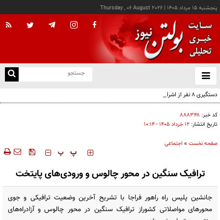
پنجشنبه ۱۵ مرداد ۱۴۰۵
|
Thursday , 06 August 2026
از
و
ته
دستگیری ۸ نفر از اشرار مسلح شاخص و مرتبطین گروهک‌های تروریستی
ن
نو
کد خبر:
۸۸۸۳۴۸
تاریخ انتشار:
۱۲ خرداد ۱۴۰۵ - ۱۰:۱۴
صفحه نخست
»
اجتماعی
‍‍‍ پ
پ
ترافیک سنگین در محور چالوس و ورودی‌های پایتخت
جانشین پلیس راه راهور فراجا با تشریح آخرین وضعیت ترافیکی و جوی
محورهای مواصلاتی کشوراز ترافیک سنگین در محور چالوس و آزادراه‌های