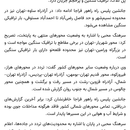
پل کلاک، ترافیک سنگین و پرحجم جریان دارد.
جانشین پلیس راه راهور فراجا ادامه داد: در آزادراه ساوه–تهران نیز در
محدوده نسیم‌شهر و حد فاصل رضی‌آباد تا احمدآباد مستوفی، بار ترافیکی
سنگین مشاهده می‌شود.
سرهنگ محبی با اشاره به وضعیت محورهای منتهی به پایتخت، تصریح
کرد: محور شهریار–تهران در برخی مقاطع با ترافیک سنگین مواجه است و
در بزرگراه ورامین–تهران نیز محدوده قلعه‌نو دارای بار ترافیکی سنگین
است.
وی درباره وضعیت سایر محورهای کشور گفت: تردد در محورهای هراز،
فیروزکوه، محور قدیم تهران–بومهن، آزادراه تهران–پردیس، آزادراه تهران–
شمال، آزادراه قزوین–رشت در مسیر رفت و برگشت و همچنین محور
چالوس در مسیر شمال به جنوب روان گزارش شده است.
جانشین پلیس راه راهور فراجا خاطرنشان کرد: برابر آخرین گزارش‌های
دریافتی، تمامی محورهای شمالی کشور فاقد هرگونه مداخلات جوی بوده
و شرایط آب و هوایی در این مسیرها پایدار است.
سرهنگ محبی در پایان با اشاره به محدودیت‌های تردد در جاده‌ها، اعلام