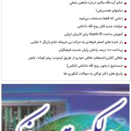
حكم آيت‌الله مكارم درباره شاهين نجفي
سایتهای همسریابی!
دعايي كه قطعا مستجاب مي‌شود
جزئیات جدید قتل روح الله داداشی
آموزش ساخت Apple ID برای کاربران ایرانی
راز خنده های اصغر فرهادی به حرکت بی شرمانه خانم بازیگر + عکس
پرداخت ۱۰۰ درصد پاداش پایان خدمت فرهنگیان
خلافی آنلاین/استعلام خلافی خودرو از طریق اینترنت، پیام کوتاه ، تلفن
جسدغرق درخون روح الله داداشی (عکس)
پاسخ های دکتر توکلی به سوالات کنکوری ها