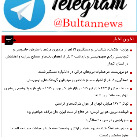
آخرین اخبار
وزارت اطلاعات: شناسایی و دستگیری ۲۱ نفر از مزدوران مرتبط با سازمان جاسوسی و
تروریستی رژیم صهیونیستی و بازداشت ۴ نفر از اعضای باندهای مسلح شرارت و اغتشاش
در استان کرمان
دو تروریست در عملیات نیروهای عراقی در «الانبار» دستگیر شدند
دستگیری ۸ نفر از اشرار مسلح شاخص و مرتبطین گروهک‌های تروریستی
معامله بیش از ۴۱۳ هزار تن کالا در بازار فیزیکی بورس کالا / حراج باز و پتروشیمی پیشران
ارزش معاملات روز شدند
تهاتر ۱۶۷۳ میلیارد تومان از اموال شرکت‌های تراستی
فرمانده نیروی هوایی ارتش: در دفاع از ملت ایران جان برکف خواهیم بود
ماجراجویی در سن ۹۷ سالگی!
معاون هماهنگ‌کننده نیروی هوایی ارتش: وضعیت سه خلبان عملیات حمله به العدید
هنوز مشخص نیست