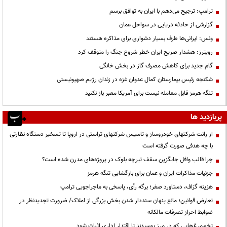
ترامپ: ترجیح می‌دهم با ایران به توافق برسم
گزارشی از حادثه دریایی در سواحل عمان
ونس: ایرانی‌ها طرف بسیار دشواری برای مذاکره هستند
رویترز: هشدار صریح ایران خطر شروع جنگ را متوقف کرد
گام جدید برای کاهش مصرف گاز در بخش خانگی
شکنجه رئیس بیمارستان کمال عدوان غزه در زندان رژیم صهیونیستی
تنگه هرمز قابل معامله نیست برای آمریکا معبر باز نکنید
پربازدید ها
از رانت‌ شرکتهای خودروساز و تاسیس شرکتهای تراستی در اروپا تا تسخیر دستگاه نظارتی
با چه هدفی صورت گرفته است
چرا قالب وافل جایگزین سقف تیرچه بلوک در پروژه‌های مدرن شده است؟
جزئیات مذاکرات ایران و عمان برای بازگشایی تنگه هرمز
هزینه گزاف، دستاورد صفر؛ برگه رأی، پاسخی به ماجراجویی ترامپ
تعارض قوانین؛ مانع پنهان سنددار شدن بخش بزرگی از املاک/ ضرورت تجدیدنظر در
ضوابط احراز تصرفات مالکانه
تخم‌مرغ‌هایی که در مرز پوسیدند تا اقتدار اداری اثبات شود