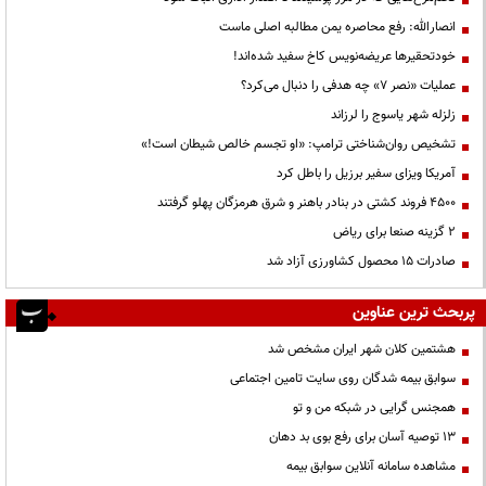
انصارالله: رفع محاصره یمن مطالبه اصلی ماست
خودتحقیرها عریضه‌نویس کاخ سفید شده‌اند!
عملیات «نصر ۷» چه هدفی را دنبال می‌کرد؟
زلزله شهر یاسوج را لرزاند
تشخیص روان‌شناختی ترامپ: «او تجسم خالص شیطان است!»
آمریکا ویزای سفیر برزیل را باطل کرد
۴۵۰۰ فروند کشتی در بنادر باهنر و شرق هرمزگان پهلو گرفتند
۲ گزینه صنعا برای ریاض
صادرات ۱۵ محصول کشاورزی آزاد شد
پربحث ترین عناوین
هشتمین کلان شهر ایران مشخص شد
سوابق بیمه شدگان روی سایت تامین اجتماعی
همجنس گرایی در شبکه من و تو
13 توصیه آسان برای رفع بوی بد دهان
مشاهده سامانه آنلاين سوابق بیمه