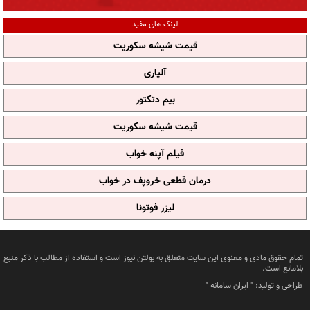
لینک های مفید
قیمت شیشه سکوریت
آلپاری
بیم دتکتور
قیمت شیشه سکوریت
فیلم آپنه خواب
درمان قطعی خروپف در خواب
لیزر فوتونا
تمام حقوق مادی و معنوی این سایت متعلق به بولتن نیوز است و استفاده از مطالب با ذکر منبع
بلامانع است.
طراحی و تولید: "
ایران سامانه
"