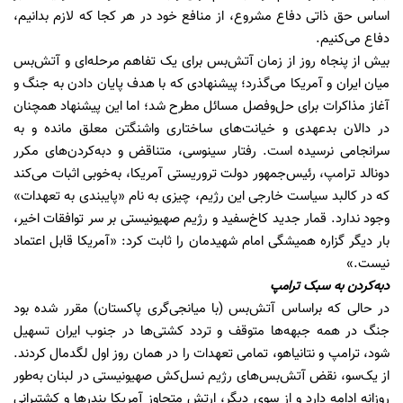
اساس حق ذاتی دفاع مشروع، از منافع خود در هر کجا که لازم بدانیم،
دفاع می‌کنیم.
بیش از پنجاه روز از زمان آتش‌بس برای یک تفاهم مرحله‌ای و آتش‌بس
میان ایران و آمریکا می‌گذرد؛ پیشنهادی که با هدف پایان دادن به جنگ و
آغاز مذاکرات برای حل‌وفصل مسائل مطرح شد؛ اما این پیشنهاد همچنان
در دالان بدعهدی و خیانت‌های ساختاری واشنگتن معلق مانده و به
سرانجامی نرسیده است. رفتار سینوسی، متناقض و دبه‌کردن‌های مکرر
دونالد ترامپ، رئیس‌جمهور دولت تروریستی آمریکا، به‌خوبی اثبات می‌کند
که در کالبد سیاست خارجی این رژیم، چیزی به نام «پایبندی به تعهدات»
وجود ندارد. قمار جدید کاخ‌سفید و رژیم صهیونیستی بر سر توافقات اخیر،
بار دیگر گزاره همیشگی امام شهیدمان را ثابت کرد: «آمریکا قابل اعتماد
نیست.»
دبه‌کردن به سبک ترامپ
در حالی که براساس آتش‌بس (با میانجی‌گری پاکستان) مقرر شده بود
جنگ در همه جبهه‌ها متوقف و تردد کشتی‌ها در جنوب ایران تسهیل
شود، ترامپ و نتانیاهو، تمامی تعهدات را در همان روز اول لگدمال کردند.
از یک‌سو، نقض آتش‌بس‌های رژیم نسل‌کش صهیونیستی در لبنان به‌طور
روزانه ادامه دارد و از سوی دیگر، ارتش متجاوز آمریکا بندرها و کشتیرانی