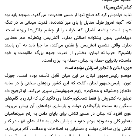
کدام آتش‌بس؟!
نباید فراموش کرد که صلح تنها از مسیر «قدرت» می‌گذرد. متوجه باید بود
که، آنچه امروز طرف مقابل را پای میز کشانده، قدرت میدانی ما در تنگه
هرمز است؛ پاشنه آشیلی که خواب را از چشم یانکی‌ها ربوده است.
دیپلماسی بدون پشتوانه اصالتی ندارد. آتش‌بس یکطرفه هم معنایی
ندارد. وقتی دشمن آتش‌بس را نقض می‌کند، ما چرا باید به آن پایبند
باشیم؟! حزب‌الله لبنان، بخشی از قدرت جبهه بزرگ مقاومت و خود
ماست، بنابراین حمله به لبنان، حمله به ایران است.
عون: لبنان با تجاوز اسرائیل مواجه است
موضع رئیس‌جمهور لبنان در این میان قابل تأسف بوده است. جوزف
عون، رئیس‌جمهور لبنان، گفت که این کشور روزهای سختی را در سایه
«تجاوز وحشیانه و محکوم» رژیم صهیونیستی سپری می‌کند. او ترجیح داد
تجاوز به کشورش را فقط «محکوم»کند! وی تأکید کرد که لبنان با گام‌های
سنگین به سمت بازگرداندن دولت و بازسازی نهادهای آن پیش می‌رود.
عون افزود که لبنان در مسیر تلاش برای پایان دادن به رنج غیرنظامیان
به‌طور کلی و به ویژه مردم جنوب، و پایان دادن به عذاب‌های آنها، در کنار
تلاش برای ساختن دولت و دستیابی به اصلاحات و عدالت، گام برمی‌دارد.