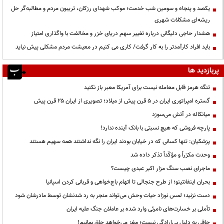
یکصد و پنجاه و سومین شب خدمت؛ موکب شهدای رزکان، تریبون مردم و مطالبه‌گر حل
ریشه‌ای مشکلات شهری
هشدار حاجی دلیگانی درباره تغییر سهم دریای خزر و مخالفت با واگذاری امتیاز
باید افراد کارآمدتر را به کار گرفت/ کاری می کنیم در معیشت مردم مشکلی پیش نیاید
پربازدید ها
تنگه هرمز قابل معامله نیست برای آمریکا معبر باز نکنید
گستره امپراتوری ایران در ۵ قرن پیش از میلاد؛ تصویری از ایران ۲۵ قرن پیش
میانکاله در آتش می‌سوزد
پارچه فروشی که هیچ نسبتی با بانک آینده ندارد!
پزشکیان: تنها کسانی که در خیابان بودند ایران را نگه نداشتند همه سهیم هستند
وحدت مکرّراً و مؤکّداً تذکر داده شد
ماجرای نصب سنگ مزار اکبر عبدی چیست؟
بحران اینفانتینو؛ از طرح جنجالی تا اتهام باج‌خواهی و قربانی کردن اسپانیا
دست نزنید؛ لمس نوزاد حیات وحش می‌تواند منجر به رد شدنشان توسط مادرشان شود
تأملی بر خسارت‌های نامرئی وارد شده بر عاملان جنگ علیه ایران
چاقی به دلیل بی‌ارادگی نیست؛ مغز می‌خواهد چاق بمانیم!