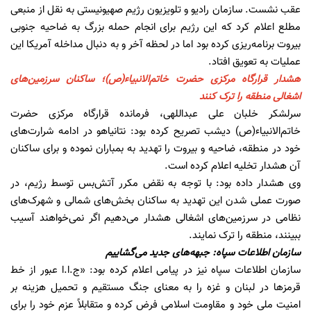
عقب نشست. سازمان رادیو و تلویزیون رژیم صهیونیستی به نقل از منبعی
مطلع اعلام کرد که این رژیم برای انجام حمله بزرگ به ضاحیه جنوبی
بیروت برنامه‌ریزی کرده بود اما در لحظه آخر و به دنبال مداخله آمریکا این
عملیات به تعویق افتاد.
هشدار قرارگاه مرکزی حضرت خاتم‌الانبیاء(ص)؛ ساکنان سرزمین‌های
اشغالی منطقه را ترک کنند
سرلشکر خلبان علی عبداللهی، فرمانده قرارگاه مرکزی حضرت
خاتم‌الانبیاء(ص) دیشب تصریح کرده بود: نتانیاهو در ادامه شرارت‌های
خود در منطقه، ضاحیه و بیروت را تهدید به بمباران نموده و برای ساکنان
آن هشدار تخلیه اعلام کرده است.
وی هشدار داده بود: با توجه به نقض مکرر آتش‌بس توسط رژیم، در
صورت عملی شدن این تهدید به ساکنان بخش‌های شمالی و شهرک‌های
نظامی در سرزمین‌های اشغالی هشدار می‌دهیم اگر نمی‌خواهند آسیب
ببینند، منطقه را ترک نمایند.
سازمان اطلاعات سپاه: جبهه‌های جدید می‌گشاییم
سازمان اطلاعات سپاه نیز در پیامی اعلام کرده بود: «ج.ا.ا عبور از خط
قرمزها در لبنان و غزه را به معنای جنگ مستقیم و تحمیل هزینه بر
امنیت ملی خود و مقاومت اسلامی فرض کرده و متقابلاً عزم خود را برای