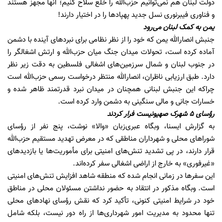
دولت لبنان هم نمی‌توانیم حزب‌الله را خلع سلاح کنیم؛ آنها مجهز هستند
و فناوری فیبرنوری نسل جدید پهپادها را در اختیار دارند!
یمن به کمک لبنان می‌رود
جنبش انصارالله یمن که خود را از نظر نظامی برای نبردهای آینده با دشمن
آماده کرده است، تحولات میدان جنگ میان حزب‌الله و ارتش اشغالگر را
در جنوب لبنان و شمال سرزمین‌های اشغالی فلسطین به دقت زیر نظر
دارد. طبق ارزیابی ناظران، انصارالله منتظر درخواست رسمی حزب‌الله است
چراکه این جنبش لبنانی همچنان در میدان نبرد قدرتمند ظاهر شده و
خسارات جانی و مالی سنگینی به دشمن وارد کرده است.
رؤسای ۵ شهرک صهیونیست فرار کردند
به گزارش ایسنا، وبگاه عبری‌زبان «والا» نوشت، پنج نفر از رؤسای
شوراهای محلی و شهرداران مناطقی که در معرض تهدید مستقیم حزب‌الله
قرار دارند، در پی تشدید تنش‌های امنیتی برای مأموریت‌ها یا بازدیدهای
«غیرفوری» به خارج از اراضی اشغالی سفر کرده‌اند.
این سفرها در زمانی انجام شده که منطقه شاهد افزایش تنش‌های امنیتی
است. وبگاه مذکور در انتقاد به حضور نداشتن مسئولان محلی در مناطق
خود در شرایط امنیتی کنونی، تأکید کرد که نقش رؤسای نهادهای محلی
تنها محدود به مدیریت امور شهرداری‌ها از راه دور نیست، بلکه شامل