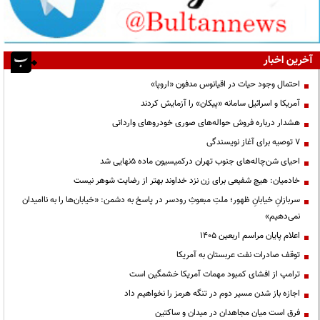
آخرین اخبار
احتمال وجود حیات در اقیانوس مدفون «اروپا»
آمریکا و اسرائیل سامانه «پیکان» را آزمایش کردند
هشدار درباره فروش حواله‌های صوری خودروهای وارداتی
۷ توصیه برای آغاز نویسندگی
احیای شن‌چاله‌های جنوب تهران درکمیسیون ماده ۵نهایی شد
خادمیان: هیچ شفیعی برای زن نزد خداوند بهتر از رضایت شوهر نیست
سربازانِ خیابانِ ظهور؛ ملتِ مبعوثِ رودسر در پاسخ به دشمن: «خیابان‌ها را به ناامیدان
نمی‌دهیم»
اعلام پایان مراسم اربعین ۱۴۰۵
توقف صادرات نفت عربستان به آمریکا
ترامپ از افشای کمبود مهمات آمریکا خشمگین است
اجازه باز شدن مسیر دوم در تنگه هرمز را نخواهیم داد
فرق است میان مجاهدان در میدان و ساکتین