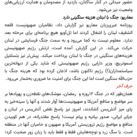
حضور میدانی در کنار ساکنان، بازدید از مصدومان و هدایت ارزیابی‌های
وضعیت نیز می‌شود.
معاریو: جنگ با لبنان هزینه سنگینی دارد
روزنامه عبری‌زبان معاریو نیز گزارش داد، نظامیان صهیونیست قلعه
الشقیف لبنان را اشغال کردند اما تل‌آویو هیچ برنامه‌ای برای مرحله بعد
ندارد. معلوم نیست به کجا می‌رود و به سمت جنگ فرسایشی در لبنان
حرکت می‌کند. در این گزارش آمده است، ارتش رژیم صهیونیستی
هزینه‌های سنگینی در جنگ با لبنان پرداخت می‎کند. پیش‌تر نیز بتسلئیل
اسموتریچ، وزیر دارایی رژیم صهیونیستی که شاید یکی از دیوانه‌ترین
سیاستمداران(!) رژیم تاکنون باشد، اذعان کرده بود که هزینه جنگ با
حزب‌الله سنگین است اما این جنگ برای امنیت ما ضروری به‌شمار می‌رود.
حرف آخر
همان‌طور که در جنگ 12روزه و رمضان، موشک‌های نقطه‌زن و پهپادها بر
سر مواضع و منافع آمریکا و صهیونیست‌ها آوار شدند و آنها را سینه‌خیز به
پای میز آتش‌بس کشاندند، امروز نیز پاسخ نقض آتش‌بس در لبنان و
جزایر ایرانی، صدور بیانیه و پیام نیست! پاسخ مقتدرانه، در هم کوبیدن
منافع و مواضع رژیم تروریستی آمریکا و صهیون و حامیان آنها در منطقه
است. با سگ زرد و نوچه‌هایش فقط و فقط باید با زبان زور صحبت کرد؛