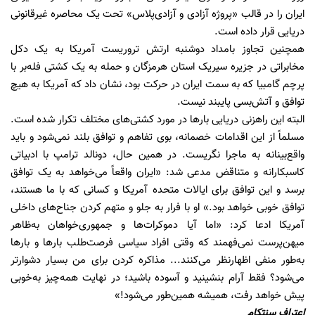
ایران را در قالب «پروژه آزادی و آزادی‌پلاس» تحت یک محاصره غیرقانونی
دریایی قرار داده است.
همچنین تجاوز بامداد دوشنبه ارتش تروریست آمریکا به یک دکل
مخابراتی در جزیره سیریک استان هرمزگان و حمله به یک کشتی فله‌بر با
پرچم گامبیا که به سمت ایران در حرکت بود، نشان داد که آمریکا به هیچ
توافق و آتش‌بسی پایبند نیست.
البته این راهزنی دریایی بارها در مورد کشتی‌های مختلف تکرار شده است.
مسلماً از این اقدامات خصمانه، بوی تفاهم و توافق بلند نمی‌شود و باید
واقع‌بینانه به ماجرا نگریست. در همین حال، دونالد ترامپ با ادبیاتی
کاسبکارانه و متناقض مدعی شد: «ایران واقعاً می‌خواهد به یک توافق
برسد و این توافق برای ایالات متحده آمریکا و کسانی که با ما هستند،
توافق خوبی خواهد بود.» او با فرار به جلو و متهم کردن جناح‌های داخلی
آمریکا ادعا کرد: «اما آیا دموکرات‌ها و جمهوری‌خواهان به‌ظاهر
میهن‌پرست نمی‌فهمند که وقتی افراد سیاسی فرصت‌طلب بارها و بارها
به‌طور منفی اظهارنظر می‌کنند... مذاکره کردن برای من بسیار دشوارتر
می‌شود؟ فقط آرام بنشینید و آسوده باشید؛ در نهایت همه‌چیز به‌خوبی
پیش خواهد رفت، همیشه همین‌طور می‌شود!»
اعتراف سنتکام