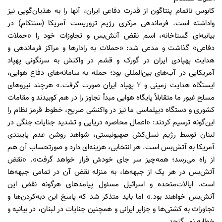
کابوس ناتمام پنتاگون از قدرت دفاعی ایران، آنها را به هذیان‌گویی نیز
واداشته است. فرماندهی مرکزی رژیم تروریست آمریکا (سنتکام) در
بیانیه‌ای گستاخانه، اسم نقض آتش‌بس و تجاوزات خود را «حملات
دفاعی» گذاشت و مدعی شد: «حملات به رادارها و مراکز فرماندهی و
هدایت پهپادی ایران در گورک و قشم در واکنش به سرنگونی پهپاد
آمریکایی در آب‌های بین‌المللی بود؛ حمله به سامانه‌های دفاع هوایی،
ایستگاه هدایت زمینی و ۲ پهپاد ایران صورت گرفت.» هرچند نیروهای
مسلح غیور ما متقابلاً پایگاه هوایی مبدأ تجاوز را در هم کوبیدند و مقامات
کشوری و دستگاه دیپلماسی ما نیز در واکنشی صریح، خطوط قرمز نظام را
این‌گونه ترسیم کردند: «اعمال محاصره دریایی و تشدید جنایات جنگی در
لبنان توسط رژیم نسل‌کش صهیونیستی، شواهد روشن عدم پایبندی
آمریکا به آتش‌بس است. هر انتخابی، هزینه‌ای دارد و صورتحساب آن هم
از راه می‌رسد؛ همه‌چیز سر جای خودش قرار خواهد گرفت». «نقض
آتش‌بس در هر یک از جبهه‌ها، به منزله نقض آن در تمامی جبهه‌ها
است. ایالات‌متحده و اسرائیل مسئول پیامدهای هرگونه نقض این
آتش‌بس خواهند بود.» اما باید متذکر شد که پاسخ این دبه‌کردن‌ها و
تجاوزات به کشتی‌ها و جزایر ایرانی و همچنین جنایات در لبنان، در بیانیه و
خطابه نمی‌گنجد.