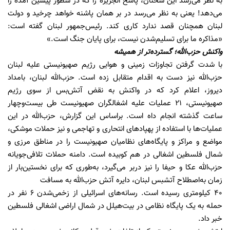
به نظر می‌رسد این سخنان، پاسخ الجزیره را که در سطور پیشین آمده را
می‌دهد! یعنی به نظر می‌رسد در بر همان پاشنه خواهد چرخید و دولت
لبنان همچنان قصد ندارد کاری کند. رئیس‌جمهور لبنان گفته است:
«مذاکره ما برای تسلیم‌شدن نیست، برای پایان جنگ است.»
واکنش حزب‌الله؛ گسترده‌تر از همیشه
با شدت گرفتن تجاوزات زمینی و هوایی رژیم صهیونیستی علیه لبنان
حزب‌الله نیز دست به اقدام متقابل زده است. حزب‌الله لبنان، بامداد
دیروز، اعلام کرد که در واکنش به نقض آتش‌بس از سوی رژیم
صهیونیستی، ۲۱ عملیات علیه اشغالگران صهیونیست طی بیست‌وچهار
ساعت گذشته انجام داه است. براساس این گزارش، حزب‌الله در این
عملیات‌ها با استفاده از پهپادهای انتحاری و تهاجمی و نیز حملات موشکی،
مواضع و مراکز و پایگاه‌های نظامیان صهیونیست را در مناطق مرزی و
شمال فلسطین اشغالی در هم کوبیده است. دامنه حملات تلافی‌جویانه
حزب‌الله عکا و حیفا را نیز دربر می‌گیرد، به‌طوری که برای نخستین‌بار از
زمان به‌اصطلاح آتش‎بس لبنان، دایره آتش حزب‌الله به مسافت
۴۰ کیلومتری رسیده است. رسانه‌های اسرائیلی از زخمی‌شدن ۶ نفر در
حمله‌ به یک پایگاه نظامی در بیت‌هیلل در شمال اراضی اشغالی فلسطین
خبر داد.