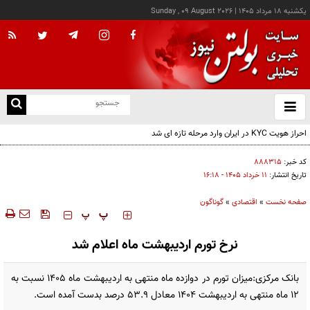
يکشنبه ۱۸ مرداد ۱۴۰۵
|
Sunday , 09 August 2026
از
و
ته
احراز هویت KYC در ایران وارد مرحله تازه ای شد
ن
نو
کد خبر:
۸۸۸۳۱۵
تاریخ انتشار:
۱۱ خرداد ۱۴۰۵ - ۱۶:۱۸
صفحه نخست
»
اقتصادی
»
گوناگون
‍‍‍ پ
پ
نرخ تورم اردیبهشت ماه اعلام شد
بانک مرکزی:میزان تورم در دوازده ماه منتهی به اردیبهشت ماه ۱۴۰۵ نسبت به
۱۲ ماه منتهی به اردیبهشت ۱۴۰۴ معادل ۵۳.۹ درصد بدست آمده است.