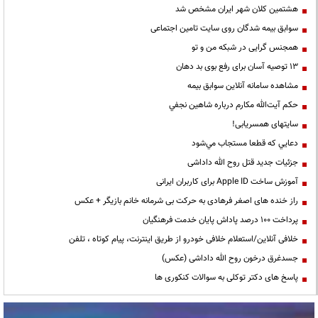
هشتمین کلان شهر ایران مشخص شد
سوابق بیمه شدگان روی سایت تامین اجتماعی
همجنس گرایی در شبکه من و تو
13 توصیه آسان برای رفع بوی بد دهان
مشاهده سامانه آنلاين سوابق بیمه
حكم آيت‌الله مكارم درباره شاهين نجفي
سایتهای همسریابی!
دعايي كه قطعا مستجاب مي‌شود
جزئیات جدید قتل روح الله داداشی
آموزش ساخت Apple ID برای کاربران ایرانی
راز خنده های اصغر فرهادی به حرکت بی شرمانه خانم بازیگر + عکس
پرداخت ۱۰۰ درصد پاداش پایان خدمت فرهنگیان
خلافی آنلاین/استعلام خلافی خودرو از طریق اینترنت، پیام کوتاه ، تلفن
جسدغرق درخون روح الله داداشی (عکس)
پاسخ های دکتر توکلی به سوالات کنکوری ها