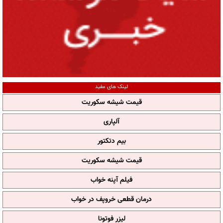
لینک های مفید
قیمت شیشه سکوریت
آلپاری
بیم دتکتور
قیمت شیشه سکوریت
فیلم آپنه خواب
درمان قطعی خروپف در خواب
لیزر فوتونا