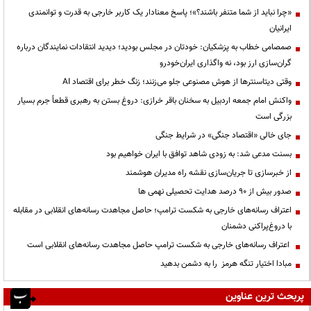
«چرا نباید از شما متنفر باشند؟»؛ پاسخ معنادار یک کاربر خارجی به قدرت و توانمندی
ایرانیان
صمصامی خطاب به پزشکیان: خودتان در مجلس بودید؛ دیدید انتقادات نمایندگان درباره
گران‌سازی ارز بود، نه واگذاری ایران‌خودرو
وقتی دیتاسنترها از هوش مصنوعی جلو می‌زنند؛ زنگ خطر برای اقتصاد AI
واکنش امام جمعه اردبیل به سخنان باقر خرازی: دروغ بستن به رهبری قطعاً جرم بسیار
بزرگی است
جای خالی «اقتصاد جنگی» در شرایط جنگی
بسنت مدعی شد: به زودی شاهد توافق با ایران خواهیم بود
از خبرسازی تا جریان‌سازی نقشه راه مدیران هوشمند
صدور بیش از ۹۰ درصد هدایت تحصیلی نهمی ها
اعتراف رسانه‌های خارجی به شکست ترامپ؛ حاصل مجاهدت رسانه‌های انقلابی در مقابله
با دروغ‌پراکنی دشمنان
اعتراف رسانه‌های خارجی به شکست ترامپ حاصل مجاهدت رسانه‌های انقلابی است
مبادا اختیار تنگه هرمز را به دشمن بدهید
پربحث ترین عناوین