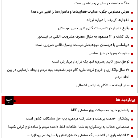
جنگ، جامعه در حال بی‌حیا شدن است
هوش مصنوعی چگونه عملیات فضاپیماها و ماهواره‌ها را تغییر می‌دهد؟
انفجارها کی‌یف را دوباره لرزاند
وقوع انفجار در تاسیسات گازی شهر جبیل عربستان
یک کشته و ۱۲ مسموم به دنبال مصرف مشروبات الکلی در نیشابور
دیپلماسی با عربستان نتیجه‌بخش نیست؛ پاسخ نظامی ضروری است
مقاومت یمن؛ دو خیز اساسی
توافقِ بدونِ تاییدِ رهبری؛ تنها یک قراردادِ بی‌ارزش است
۳۰ سال واگذاری و خروج ثروت ملی؛ گام دوم تضعیف بنیه مردم وایجاد نارضایتی در بین
احاد مردم
سفر فرمانده سنتکام به اراضی اشغالی
پربازدید ها
راهنمای خرید محصولات برق صنعتی ABB
پزشکیان: خدمت بی‌منت و مشارکت مردمی، پایه حل مشکلات کشور است
صمصامی خطاب به پزشکیان: به شما اطلاعات غلط دادند؛ مردم را ساده‌لوح فرض نکنید!
3 اشتباه رایج در انتخاب رنگ صنعتی که هزینه‌اش را سال‌ها می‌پردازید...