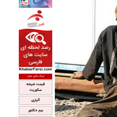
لینک های مفید
قیمت شیشه
سکوریت
آلپاری
بیم دتکتور