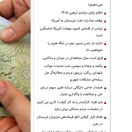
نمی‌دهیم»
اعلام پایان مراسم اربعین ۱۴۰۵
توقف صادرات نفت عربستان به آمریکا
ترامپ از افشای کمبود مهمات آمریکا خشمگین
است
اجازه باز شدن مسیر دوم در تنگه هرمز را
نخواهیم داد
فرق است میان مجاهدان در میدان و ساکتین
یکصد و پنجاه و سومین شب خدمت؛ موکب
شهدای رزکان، تریبون مردم و مطالبه‌گر حل
ریشه‌ای مشکلات شهری
هشدار حاجی دلیگانی درباره تغییر سهم دریای
خزر و مخالفت با واگذاری امتیاز
باید افراد کارآمدتر را به کار گرفت/ کاری می کنیم
در معیشت مردم مشکلی پیش نیاید
هدف قرار گرفتن اتاق‌ فرماندهی مزدوران عربستان
در یمن
این دیپلماسی نمایشی، شکست خورده است/