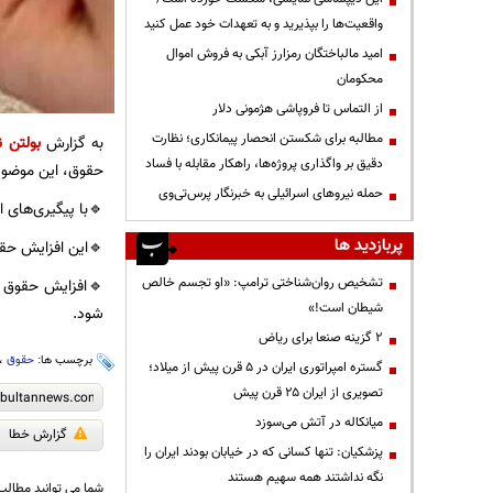
واقعیت‌ها را بپذیرید و به تعهدات خود عمل کنید
امید مالباختگان رمزارز آبکی به فروش اموال
محکومان
از التماس تا فروپاشی هژمونی دلار
مطالبه برای شکستن انحصار پیمانکاری؛ نظارت
به گزارش
بولتن ن
دقیق بر واگذاری پروژه‌ها، راهکار مقابله با فساد
حقوق، این موضوع
حمله نیروهای اسرائیلی به خبرنگار پرس‌تی‌وی
🔹با پیگیری‌های ا
پربازدید ها
🔹این افزایش حقو
تشخیص روان‌شناختی ترامپ: «او تجسم خالص
🔹افزایش حقوق کا
شیطان است!»
‌شود.
۲ گزینه صنعا برای ریاض
برچسب ها:
حقوق
،
گستره امپراتوری ایران در ۵ قرن پیش از میلاد؛
تصویری از ایران ۲۵ قرن پیش
میانکاله در آتش می‌سوزد
گزارش خطا
پزشکیان: تنها کسانی که در خیابان بودند ایران را
نگه نداشتند همه سهیم هستند
شما می توانید مطالب 