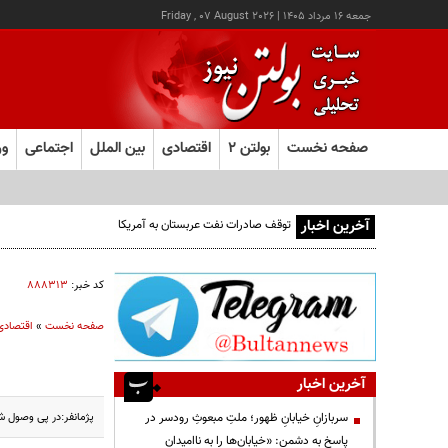
جمعه ۱۶ مرداد ۱۴۰۵
|
Friday , 07 August 2026
صفحه نخست
بولتن ۲
اقتصادی
بین الملل
اجتماعی
ور
آخرین اخبار
توقف صادرات نفت عربستان به آمریکا
کد خبر:
۸۸۸۳۱۳
صفحه نخست
»
اقتصادی
آخرین اخبار
پژمانفر:در پی وصول ش
سربازانِ خیابانِ ظهور؛ ملتِ مبعوثِ رودسر در
پاسخ به دشمن: «خیابان‌ها را به ناامیدان