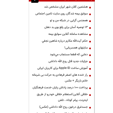
هشتمین کلان شهر ایران مشخص شد
سوابق بیمه شدگان روی سایت تامین اجتماعی
همجنس گرایی در شبکه من و تو
13 توصیه آسان برای رفع بوی بد دهان
مشاهده سامانه آنلاين سوابق بیمه
حكم آيت‌الله مكارم درباره شاهين نجفي
سایتهای همسریابی!
دعايي كه قطعا مستجاب مي‌شود
جزئیات جدید قتل روح الله داداشی
آموزش ساخت Apple ID برای کاربران ایرانی
راز خنده های اصغر فرهادی به حرکت بی شرمانه
خانم بازیگر + عکس
پرداخت ۱۰۰ درصد پاداش پایان خدمت فرهنگیان
خلافی آنلاین/استعلام خلافی خودرو از طریق
اینترنت، پیام کوتاه ، تلفن
جسدغرق درخون روح الله داداشی (عکس)