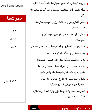
پارچه فروشی که هیچ نسبتی با بانک آینده ندارد!
nnews@gmail.com
تنگه هرمز قابل معامله نیست برای آمریکا معبر باز
نکنید
نظر شما
نقض آتش‌بس و حملات رژیم صهیونیستی به
جنوب لبنان
نام
حمایت از هشت هزار نوآموز سیستان و
ایمیل
بلوچستانی
جدال بهرام افشاری و امین حیایی در صدر جدول
* نظر
وحدت مکرّراً و مؤکّداً تذکر داده شد
ماجرای نصب سنگ مزار اکبر عبدی چیست؟
دست نزنید؛ لمس نوزاد حیات وحش می‌تواند
منجر به رد شدنشان توسط مادرشان شود
بحران اینفانتینو؛ از طرح جنجالی تا اتهام
* کد امنیتی
باج‌خواهی و قربانی کردن اسپانیا
تأملی بر خسارت‌های نامرئی وارد شده بر عاملان
جنگ علیه ایران
پربحث ترین عناوین