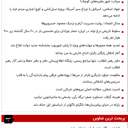
میناب؛ شهرِ مقبره‌های کوچک!
جهاد اسلامی: اسرائیل با چراغ سبز آمریکا، پروژه نسل‌کشی و کوچ اجباری مردم غزه را
ادامه می‌دهد
مدالِ اعتماد؛ روایت مدیریت آرام و نزدیک محمود خسروی‌وفا
سقوط تاریخی نرخ تولد در ایران؛ شمار نوزادان برای نخستین بار در ۶۰ سال گذشته زیر ۹۰۰
هزار نفر رفت
تمدید همه مجوزها و مهلت‌های ویژه تا پایان شهریور؛ بخشنامه جدید دولت ابلاغ شد
آغاز انتقال رایگان زائران اتباع خارجی به مرز چذابه
دفتر رهبر انقلاب: تنها مراجع رسمی، پایگاه اطلاع‌رسانی دفتر و دفتر حفظ و نشر آثار رهبر
انقلاب است
مقاومت عراق؛ بازیگری فراتر از مرزها | پهپادهای عراقی پیام بازدارندگی را به قلب
سرزمین‌های اشغالی رساندند
‌امنیت شغلی، مطالبه اصلی نیروهای شرکتی است
هزینه گزاف، دستاورد صفر؛ برگه رأی، پاسخی به ماجراجویی ترامپ
زلزله در دنیای پیام‌رسان‌ها؛ تلگرام ناگهان از اپ‌استور اپل حذف شد
پربحث ترین عناوین