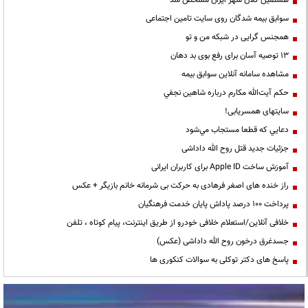
هشتمین کلان شهر ایران مشخص شد
سوابق بیمه شدگان روی سایت تامین اجتماعی
همجنس گرایی در شبکه من و تو
13 توصیه آسان برای رفع بوی بد دهان
مشاهده سامانه آنلاين سوابق بیمه
حكم آيت‌الله مكارم درباره شاهين نجفي
سایتهای همسریابی!
دعايي كه قطعا مستجاب مي‌شود
جزئیات جدید قتل روح الله داداشی
آموزش ساخت Apple ID برای کاربران ایرانی
راز خنده های اصغر فرهادی به حرکت بی شرمانه خانم بازیگر + عکس
پرداخت ۱۰۰ درصد پاداش پایان خدمت فرهنگیان
خلافی آنلاین/استعلام خلافی خودرو از طریق اینترنت، پیام کوتاه ، تلفن
جسدغرق درخون روح الله داداشی (عکس)
پاسخ های دکتر توکلی به سوالات کنکوری ها