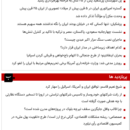
پل شهرستان پل‌سفید پس از ۲۵ سال به مرحله بهره‌برداری رسید
گستره امپراتوری ایران در ۵ قرن پیش از میلاد؛ تصویری از ایران ۲۵ قرن پیش
وحدت مکرّراً و مؤکّداً تذکر داده شد
پزشکیان: تنها کسانی که در خیابان بودند ایران را نگه نداشتند همه سهیم هستند
نشست چهارجانبه سعودی، پاکستان، مصر و ترکیه با تاکید بر کنترل تنش‌ها
ماجرای نصب سنگ مزار اکبر عبدی چیست؟
کدام اهداف زیرساختی در مدار ایران قرار دارد؟
بحران اینفانتینو؛ از طرح جنجالی تا اتهام باج‌خواهی و قربانی کردن اسپانیا
رویترز مدعی شد: وزارت خزانه‌داری آمریکا برخی تحریم‌های مرتبط با ایران را لغو کرد
پربازدید ها
شیخ نعیم قاسم: توافق ایران و آمریکا، اسرائیل را مهار کرد
از رانت‌ شرکتهای خودروساز و تاسیس شرکتهای تراستی در اروپا تا تسخیر دستگاه نظارتی
با چه هدفی صورت گرفته است
چرا قالب وافل جایگزین سقف تیرچه بلوک در پروژه‌های مدرن شده است؟
صمصامی: ریشه مشکلات اقتصادی، گرانی نرخ ارز است/ طرح «تقویت پول ملی» در
کمیسیون اقتصادی رأی نیاورد