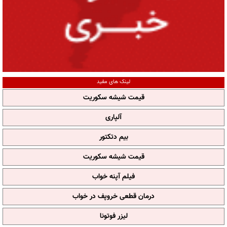
لینک های مفید
قیمت شیشه سکوریت
آلپاری
بیم دتکتور
قیمت شیشه سکوریت
فیلم آپنه خواب
درمان قطعی خروپف در خواب
لیزر فوتونا