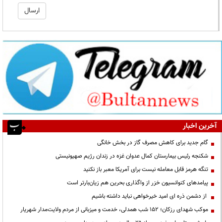
آخرین اخبار
گام جدید برای کاهش مصرف گاز در بخش خانگی
شکنجه رئیس بیمارستان کمال عدوان غزه در زندان رژیم صهیونیستی
تنگه هرمز قابل معامله نیست برای آمریکا معبر باز نکنید
پیامدهای کنوانسیون خزر از واگذاری بحرین هم زیان‌بارتر است
از دشمن ذره ای امید خیرخواهی نباید داشته باشیم
موکب شهدای رزکان؛ ۱۵۲ شب همدلی، خدمت و میزبانی از مردم ولایت‌مدار شهریار