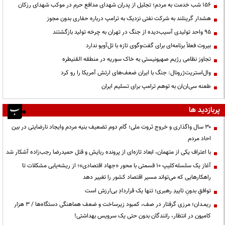
۱۵۶ شب خدمت به مردم؛ تجلیل از پدران شهدای مدافع حرم در موکب شهدای رزکان
هشدار گرینلند به شرکت نفتی نزدیک به ترامپ درباره حفاری بدون مجوز
95 واحد تولیدی آسیب‌دیده از جنگ در تهران به چرخه تولید بازگشتند
بیروت فعلاً برنامه‌ای برای گفت‌وگوی تازه با تل‌آویو ندارد
تجاوز نظامی رژیم صهیونیستی به خاک سوریه در منطقه القنیطره
وال‌استریت‌ژرونال: جنگ با ایران ضعف‌های ارتش آمریکا را رو کرد
طعنه سی‌ان‌ان به توهم ترامپ برای تسلیم ایران
پربازدید ها
۳۰ سال واگذاری و خروج ثروت ملی؛ گام دوم تضعیف بنیه مردم وایجاد نارضایتی در بین
احاد مردم
با اعتراف یکی از متهمان، ابعاد تازه‌ای از پرونده ربایش و قتل حمیدرضا رجب‌زاده آشکار شد
آغاز یک سلسله‌کلیپ ۱۰ قسمتی با محور «جهاد اقتصادی»؛ از ریشه‌یابی مشکلات تا
راهکارهایی که می‌تواند مسیر اقتصاد کشور را تغییر دهد
توافقِ بدونِ تاییدِ رهبری؛ تنها یک قراردادِ بی‌ارزش است
ریمـدان؛ مرزی گرفتار در صف، کمبود زیرساخت و ضعف هماهنگی دستگاه‌ها / ۳ هزار
کامیون در انتظار، رانندگان بدون حتی یک سرویس بهداشتی!