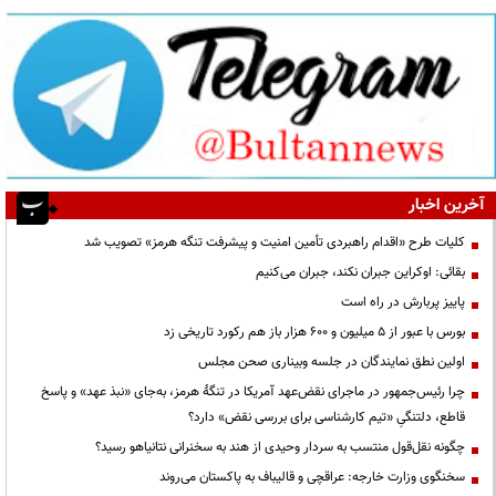
آخرین اخبار
کلیات طرح «اقدام راهبردی تأمین امنیت و پیشرفت تنگه هرمز» تصویب شد
بقائی: اوکراین جبران نکند، جبران می‌کنیم
پاییز پربارش در راه است
بورس با عبور از ۵ میلیون و ۶۰۰ هزار باز هم رکورد تاریخی زد
اولین نطق نمایندگان در جلسه وبیناری صحن مجلس
چرا رئیس‌جمهور در ماجرای نقض‌عهد آمریکا در تنگهٔ هرمز، به‌جای «نبذ عهد» و پاسخ
قاطع، دلتنگیِ «تیم کارشناسی برای بررسی نقض» دارد؟
چگونه نقل‌قول منتسب به سردار وحیدی از هند به سخنرانی نتانیاهو رسید؟
سخنگوی وزارت خارجه: عراقچی و قالیباف به پاکستان می‌روند