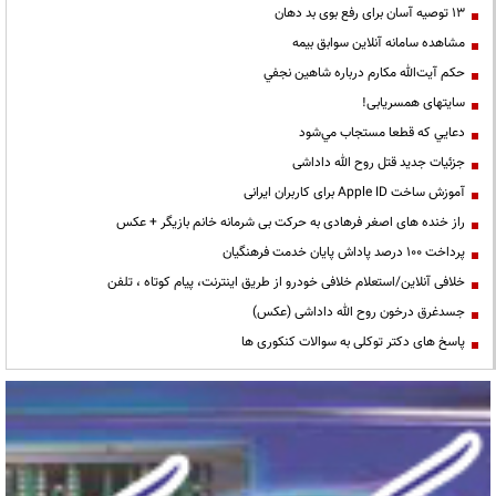
13 توصیه آسان برای رفع بوی بد دهان
مشاهده سامانه آنلاين سوابق بیمه
حكم آيت‌الله مكارم درباره شاهين نجفي
سایتهای همسریابی!
دعايي كه قطعا مستجاب مي‌شود
جزئیات جدید قتل روح الله داداشی
آموزش ساخت Apple ID برای کاربران ایرانی
راز خنده های اصغر فرهادی به حرکت بی شرمانه خانم بازیگر + عکس
پرداخت ۱۰۰ درصد پاداش پایان خدمت فرهنگیان
خلافی آنلاین/استعلام خلافی خودرو از طریق اینترنت، پیام کوتاه ، تلفن
جسدغرق درخون روح الله داداشی (عکس)
پاسخ های دکتر توکلی به سوالات کنکوری ها