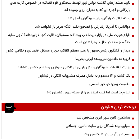
تایید هشدارهای گذشته بولتن نیوز توسط سخنگوی قوه قضائیه در خصوص کارت های
بارزگانی و اجاره ای که به بحران ارزی رسیده اند
بسته اینترنت رایگان برای خبرنگاران فعال شد
ذوالقدر: تا آمریکا رفتارش را تصحیح نکند، تنگه هرمز باز نخواهد شد
تاراج هویت ملی در بازار بی‌صاحب پوشاک؛ مسئولان نظارت کجا خوابیده‌اند؟ / زیر سایه
جنگ، جامعه در حال بی‌حیا شدن است
دیدار و گفتگوی رئیس‌جمهور با رهبر معظم انقلاب درباره مسائل اقتصادی و نظامی کشور
غریبه به دادمون نمی‌رسه؛ ایرانی بخریم!
وزارت اطلاعات: خبرنگاران نقش بارزی در ناکامی سربازان رسانه‌ای دشمن داشتند
یک کشته و ۱۲ مسموم به دنبال مصرف مشروبات الکلی در نیشابور
مقاومت یمن؛ دو خیز اساسی
اعدام بد است اما قلب تپنده‌ای را از سینه بیرون کشیدن نه!
پربحث ترین عناوین
هشتمین کلان شهر ایران مشخص شد
سوابق بیمه شدگان روی سایت تامین اجتماعی
همجنس گرایی در شبکه من و تو