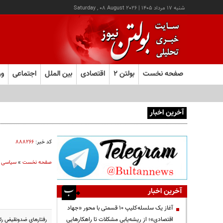
شنبه ۱۷ مرداد ۱۴۰۵
|
Saturday , 08 August 2026
صفحه نخست
بولتن ۲
اقتصادی
بین الملل
اجتماعی
ور
آخرین اخبار
آغاز ثبت‌نام آزمون ارشد علوم پزشکی از امروز
کد خبر:
۸۸۸۲۶۶
صفحه نخست
»
سیاسی
آخرین اخبار
آغاز یک سلسله‌کلیپ ۱۰ قسمتی با محور «جهاد
اقتصادی»؛ از ریشه‌یابی مشکلات تا راهکارهایی
رفتارهای ضدونقیض رئی