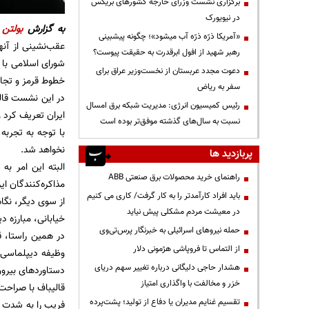
برگزاری نشست وزرای خارجه کشورهای بریکس
در نیویورک
به گزارش
بولتن 
«آمریکا ذرّه ذرّه آب میشود»؛ چگونه پیشبینی
عقب‌نشینی از آنه
رهبر شهید از افول ابرقدرت به حقیقت پیوست؟
شورای اسلامی با ر
دعوت مجدد عربستان از نخست‌وزیر عراق برای
خطوط قرمز و تجار
سفر به ریاض
در این نشست قالی
رئیس کمیسیون انرژی: مدیریت شبکه برق امسال
ایران تعریف کرد 
نسبت به سال‌های گذشته موفق‌تر بوده است
با توجه به تجربه
نخواهد شد.
پربازدید ها
البته این امر ب
راهنمای خرید محصولات برق صنعتی ABB
مذاکره‌کنندگان ای
باید افراد کارآمدتر را به کار گرفت/ کاری می کنیم
از سوی دیگر، نگاه
در معیشت مردم مشکلی پیش نیاید
خیابانی، مبارزه د
حمله نیروهای اسرائیلی به خبرنگار پرس‌تی‌وی
در همین راستا، ق
از التماس تا فروپاشی هژمونی دلار
وظیفه دیپلماسی،
هشدار حاجی دلیگانی درباره تغییر سهم دریای
دستاوردهای بیرون 
خزر و مخالفت با واگذاری امتیاز
قالیباف با صراحت 
تقسیم غنایم مدیران یا دفاع از تولید؛ پشت‌پرده
فریب را به شدت ک