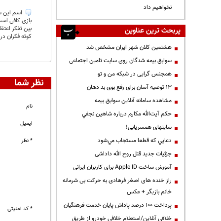
نخواهیم داد
اسم این سی
بازی کافی است
بین تفکر اعتق
پربحث ترین عناوین
کوته فکران در 
هشتمین کلان شهر ایران مشخص شد
سوابق بیمه شدگان روی سایت تامین اجتماعی
همجنس گرایی در شبکه من و تو
نظر شما
13 توصیه آسان برای رفع بوی بد دهان
مشاهده سامانه آنلاين سوابق بیمه
نام
حكم آيت‌الله مكارم درباره شاهين نجفي
ایمیل
سایتهای همسریابی!
دعايي كه قطعا مستجاب مي‌شود
* نظر
جزئیات جدید قتل روح الله داداشی
آموزش ساخت Apple ID برای کاربران ایرانی
راز خنده های اصغر فرهادی به حرکت بی شرمانه
خانم بازیگر + عکس
پرداخت ۱۰۰ درصد پاداش پایان خدمت فرهنگیان
* کد امنیتی
خلافی آنلاین/استعلام خلافی خودرو از طریق