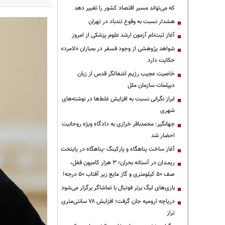
که می‌تواند مسیر اقتصاد کشور را تغییر دهد
هشدار نسبت به وقوع تندباد در تهران
آغاز ثبت‌نام آزمون ارشد علوم پزشکی از امروز
شواهد پژوهشی از وجود فسفر در بمباران «لامرد»
حکایت دارد
خاصیت عجیب رژیم اشغالگر قدس از زبان
دیپلمات سازمان ملل
ابراز نگرانی نسبت به افزایش غلط‌ها در نوشته‌های
شهری
جهانگیر: محمدباقر خرازی به دادگاه ویژه روحانیت
احضار شد
آغاز ساخت پناهگاه و پارکینگ -پناهگاه در پایتخت
ریمـدان در آستانه بحران؛ ۳ هزار کامیون قفل،
صف ۵۰ کیلومتری و گاز مایع زیر آفتاب ۵۰ درجه!
بازی‌های لیگ برتر فوتبال با تماشاگر برگزار می‌شود
دریاچه ارومیه جان گرفت؛ افزایش ۷۸ سانتی‌متری
تراز