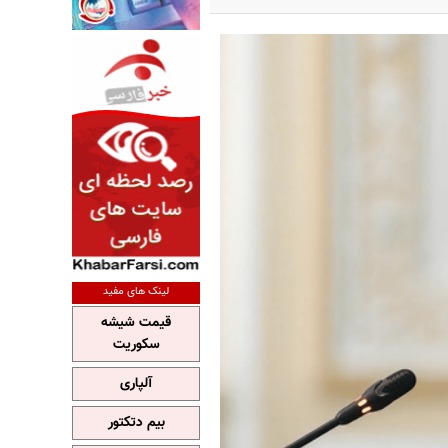
لینک های مفید
قیمت شیشه
سکوریت
آلپاری
بیم دتکتور