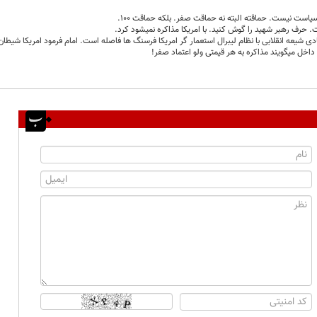
است نیست. حماقته البته نه حماقت صفر. بلکه حماقت 100.
. حرف رهبر شهید را گوش کنید. با امریکا مذاکره نمیشود کرد.
ادی شیعه انقلابی با نظام لیبرال استعمار گر امریکا فرسنگ ها فاصله است. امام فرمود امریکا شیطا
داخل میگویند مذاکره به هر قیمتی ولو اعتماد صفر!