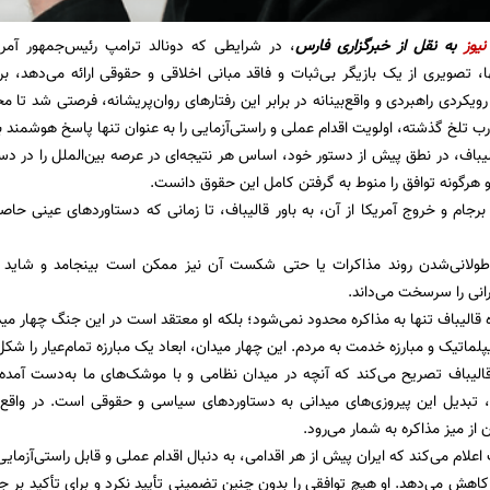
نیوز
به نقل از
خبرگزاری فارس
، در شرایطی که دونالد ترامپ رئیس‌جمهور آمر
ا، تصویری از یک بازیگر بی‌ثبات و فاقد مبانی اخلاقی و حقوقی ارائه می‌دهد،
ویکردی راهبردی و واقع‌بینانه در برابر این رفتارهای روان‌پریشانه، فرصتی شد تا 
ب تلخ گذشته، اولویت اقدام عملی و راستی‌آزمایی را به عنوان تنها پاسخ هوشمند ب
باف، در نطق پیش از دستور خود، اساس هر نتیجه‌ای در عرصه بین‌الملل را در د
و هرگونه توافق را منوط به گرفتن کامل این حقوق دانست.
 برجام و خروج آمریکا از آن، به باور قالیباف، تا زمانی که دستاوردهای عینی حا
ه طولانی‌شدن روند مذاکرات یا حتی شکست آن نیز ممکن است بینجامد و شای
رانی را سرسخت می‌داند.
 قالیباف تنها به مذاکره محدود نمی‌شود؛ بلکه او معتقد است در این جنگ چهار میدان
یپلماتیک و مبارزه خدمت به مردم. این چهار میدان، ابعاد یک مبارزه تمام‌عیار را شک
الیباف تصریح می‌کند که آنچه در میدان نظامی و با موشک‌های ما به‌دست آمده
 تبدیل این پیروزی‌های میدانی به دستاوردهای سیاسی و حقوقی است. در واقع 
از میز مذاکره به شمار می‌رود.
اعلام می‌کند که ایران پیش از هر اقدامی، به دنبال اقدام عملی و قابل راستی‌آزم
اهش می‌دهد. او هیچ توافقی را بدون چنین تضمینی تأیید نکرد و برای تأکید بر 