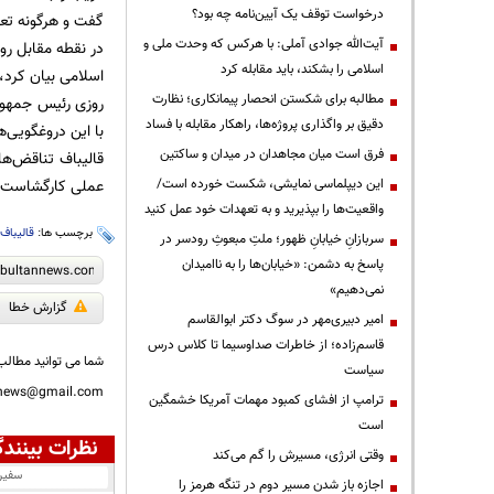
درخواست توقف یک آیین‌نامه چه بود؟
گفت و هرگونه تعهد
آیت‌الله جوادی آملی: با هرکس که وحدت ملی و
در نقطه مقابل روی
اسلامی را بشکند، باید مقابله کرد
اسلامی بیان کرد، ادامه خط م
مطالبه برای شکستن انحصار پیمانکاری؛ نظارت
روزی رئیس جمهور
دقیق بر واگذاری پروژه‌ها، راهکار مقابله با فساد
با این دروغگویی‌ه
فرق است میان مجاهدان در میدان و ساکتین
قالیباف تناقض‌ها
این دیپلماسی نمایشی، شکست خورده است/
عملی کارگشاست.
واقعیت‌ها را بپذیرید و به تعهدات خود عمل کنید
برچسب ها:
قالیباف
،
سربازانِ خیابانِ ظهور؛ ملتِ مبعوثِ رودسر در
پاسخ به دشمن: «خیابان‌ها را به ناامیدان
نمی‌دهیم»
گزارش خطا
امیر دبیری‌مهر در سوگ دکتر ابوالقاسم
قاسم‌زاده؛ از خاطرات صداوسیما تا کلاس درس
شما می توانید مطالب 
سیاست
nnews@gmail.com
ترامپ از افشای کمبود مهمات آمریکا خشمگین
است
نظرات بینندگ
وقتی انرژی، مسیرش را گم می‌کند
سفیر
اجازه باز شدن مسیر دوم در تنگه هرمز را