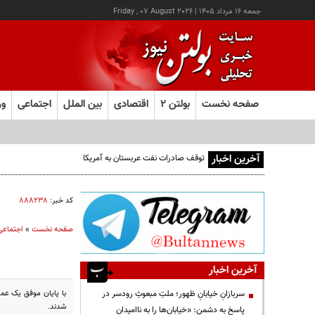
جمعه ۱۶ مرداد ۱۴۰۵
|
Friday , 07 August 2026
صفحه نخست
بولتن ۲
اقتصادی
بین الملل
اجتماعی
ور
آخرین اخبار
توقف صادرات نفت عربستان به آمریکا
کد خبر:
۸۸۸۲۳۸
صفحه نخست
»
اجتماعی
آخرین اخبار
با پایان موفق یک عمل
سربازانِ خیابانِ ظهور؛ ملتِ مبعوثِ رودسر در
شدند.
پاسخ به دشمن: «خیابان‌ها را به ناامیدان