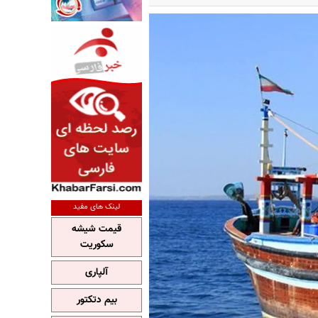
لینک های مفید
قیمت شیشه
سکوریت
آلپاری
بیم دتکتور