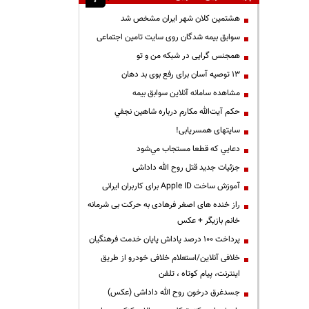
هشتمین کلان شهر ایران مشخص شد
سوابق بیمه شدگان روی سایت تامین اجتماعی
همجنس گرایی در شبکه من و تو
13 توصیه آسان برای رفع بوی بد دهان
مشاهده سامانه آنلاين سوابق بیمه
حكم آيت‌الله مكارم درباره شاهين نجفي
سایتهای همسریابی!
دعايي كه قطعا مستجاب مي‌شود
جزئیات جدید قتل روح الله داداشی
آموزش ساخت Apple ID برای کاربران ایرانی
راز خنده های اصغر فرهادی به حرکت بی شرمانه
خانم بازیگر + عکس
پرداخت ۱۰۰ درصد پاداش پایان خدمت فرهنگیان
خلافی آنلاین/استعلام خلافی خودرو از طریق
اینترنت، پیام کوتاه ، تلفن
جسدغرق درخون روح الله داداشی (عکس)