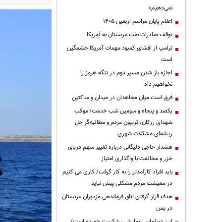
نمی‌دهیم»
اعلام پایان مراسم اربعین ۱۴۰۵
توقف صادرات نفت عربستان به آمریکا
ترامپ از افشای کمبود مهمات آمریکا خشمگین
است
اجازه باز شدن مسیر دوم در تنگه هرمز را
نخواهیم داد
فرق است میان مجاهدان در میدان و ساکتین
یکصد و پنجاه و سومین شب خدمت؛ موکب
شهدای رزکان، تریبون مردم و مطالبه‌گر حل
ریشه‌ای مشکلات شهری
هشدار حاجی دلیگانی درباره تغییر سهم دریای
خزر و مخالفت با واگذاری امتیاز
باید افراد کارآمدتر را به کار گرفت/ کاری می کنیم
در معیشت مردم مشکلی پیش نیاید
هدف قرار گرفتن اتاق‌ فرماندهی مزدوران عربستان
در یمن
این دیپلماسی نمایشی، شکست خورده است/