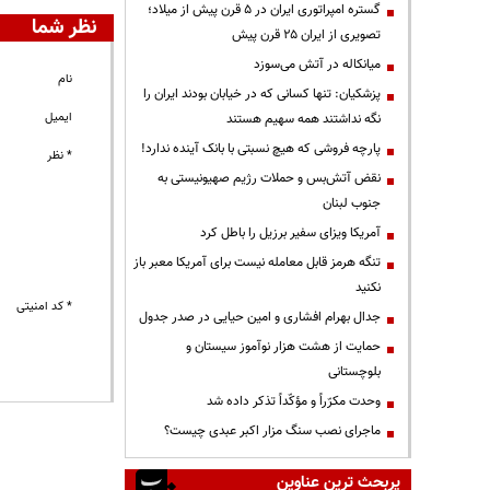
گستره امپراتوری ایران در ۵ قرن پیش از میلاد؛
نظر شما
تصویری از ایران ۲۵ قرن پیش
میانکاله در آتش می‌سوزد
نام
پزشکیان: تنها کسانی که در خیابان بودند ایران را
ایمیل
نگه نداشتند همه سهیم هستند
پارچه فروشی که هیچ نسبتی با بانک آینده ندارد!
* نظر
نقض آتش‌بس و حملات رژیم صهیونیستی به
جنوب لبنان
آمریکا ویزای سفیر برزیل را باطل کرد
تنگه هرمز قابل معامله نیست برای آمریکا معبر باز
نکنید
* کد امنیتی
جدال بهرام افشاری و امین حیایی در صدر جدول
حمایت از هشت هزار نوآموز سیستان و
بلوچستانی
وحدت مکرّراً و مؤکّداً تذکر داده شد
ماجرای نصب سنگ مزار اکبر عبدی چیست؟
پربحث ترین عناوین