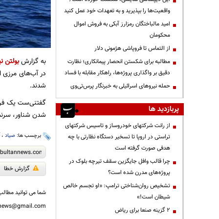
واقعیت‌ها را بپذیرید و به تعهدات خود عمل کنید
امید مالباختگان رمزارز آبکی به فروش اموال
محکومان
از التماس تا فروپاشی هژمونی دلار
به گزارش
بولتن نی
مطالبه برای شکستن انحصار پیمانکاری؛ نظارت
در آب‌های مرزی ا
دقیق بر واگذاری پروژه‌ها، راهکار مقابله با فساد
شدند.
حمله نیروهای اسرائیلی به خبرنگار پرس‌تی‌وی
گفتنی‌ست یک فرون
پربازدید ها
شدن شناور، سرنشی
از رانت‌ شرکتهای خودروساز و تاسیس شرکتهای
برچسب ها:
صیاد
،
آ
تراستی در اروپا تا تسخیر دستگاه نظارتی با چه
هدفی صورت گرفته است
چرا قالب وافل جایگزین سقف تیرچه بلوک در
گزارش خطا
پروژه‌های مدرن شده است؟
تشخیص روان‌شناختی ترامپ: «او تجسم خالص
شما می توانید مطالب 
شیطان است!»
nnews@gmail.com
۲ گزینه صنعا برای ریاض