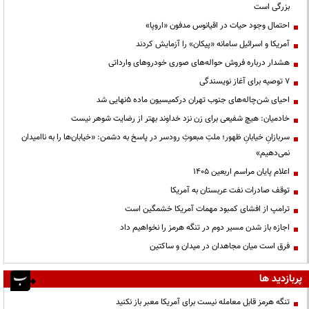
بزرگی است
احتمال وجود حیات در اقیانوس مدفون «اروپا»
آمریکا و اسرائیل سامانه «پیکان» را آزمایش کردند
هشدار درباره فروش حواله‌های صوری خودروهای وارداتی
۷ توصیه برای آغاز نویسندگی
احیای شن‌چاله‌های جنوب تهران درکمیسیون ماده ۵نهایی شد
خادمیان: هیچ شفیعی برای زن نزد خداوند بهتر از رضایت شوهر نیست
سربازانِ خیابانِ ظهور؛ ملتِ مبعوثِ رودسر در پاسخ به دشمن: «خیابان‌ها را به ناامیدان
نمی‌دهیم»
اعلام پایان مراسم اربعین ۱۴۰۵
توقف صادرات نفت عربستان به آمریکا
ترامپ از افشای کمبود مهمات آمریکا خشمگین است
اجازه باز شدن مسیر دوم در تنگه هرمز را نخواهیم داد
فرق است میان مجاهدان در میدان و ساکتین
پربازدید ها
تنگه هرمز قابل معامله نیست برای آمریکا معبر باز نکنید