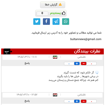
گزارش خطا
پسندیدم
0
شما می توانید مطالب و تصاویر خود را به آدرس زیر ارسال فرمایید.
bultannews@gmail.com
نظرات بینندگان
انتشار یافته:
۲
ناشناس
|
|
۱۱:۱۱ - ۱۴۰۵/۰۳/۱۰
در انتظار بررسی:
پاسخ
0
0
غیر قابل انتشار:
گر حُکم شود که مَست گیرند
در برخی شهرها _ خيلی ها را باید بگیرند
کم هم نه، چراکه جمع مَستان و پَستان می‌رسد
ناشناس
|
|
۱۲:۵۷ - ۱۴۰۵/۰۳/۱۰
پاسخ
0
0