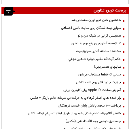
پربحث ترین عناوین
هشتمین کلان شهر ایران مشخص شد
سوابق بیمه شدگان روی سایت تامین اجتماعی
همجنس گرایی در شبکه من و تو
13 توصیه آسان برای رفع بوی بد دهان
مشاهده سامانه آنلاين سوابق بیمه
حكم آيت‌الله مكارم درباره شاهين نجفي
سایتهای همسریابی!
دعايي كه قطعا مستجاب مي‌شود
جزئیات جدید قتل روح الله داداشی
آموزش ساخت Apple ID برای کاربران ایرانی
راز خنده های اصغر فرهادی به حرکت بی شرمانه خانم بازیگر + عکس
پرداخت ۱۰۰ درصد پاداش پایان خدمت فرهنگیان
خلافی آنلاین/استعلام خلافی خودرو از طریق اینترنت، پیام کوتاه ، تلفن
جسدغرق درخون روح الله داداشی (عکس)