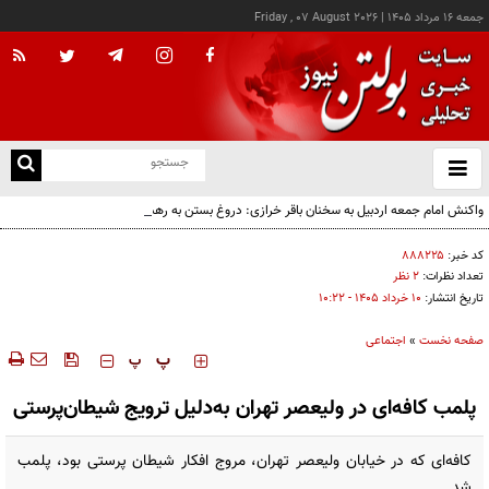
جمعه ۱۶ مرداد ۱۴۰۵
|
Friday , 07 August 2026
از
و
ته
واکنش امام جمعه اردبیل به سخنان باقر خرازی: دروغ بستن به رهبری قطعاً جرم بسیار بزرگی
ن
است
نو
کد خبر:
۸۸۸۲۲۵
تعداد نظرات:
۲ نظر
تاریخ انتشار:
۱۰ خرداد ۱۴۰۵ - ۱۰:۲۲
صفحه نخست
»
اجتماعی
‍‍‍ پ
پ
پلمب کافه‌ای در ولیعصر تهران به‌دلیل ترویج شیطان‌پرستی
کافه‌ای که در خیابان ولیعصر تهران، مروج افکار شیطان پرستی بود، پلمب
شد.