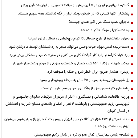
گستره امپراتوری ایران در ۵ قرن پیش از میلاد؛ تصویری از ایران ۲۵ قرن پیش
پزشکیان: تنها کسانی که در خیابان بودند ایران را نگه نداشتند همه سهیم هستند
ماجرای نصب سنگ مزار اکبر عبدی چیست؟
وحدت مکرّراً و مؤکّداً تذکر داده شد
بحران اینفانتینو؛ از طرح جنجالی تا اتهام باج‌خواهی و قربانی کردن اسپانیا
دست نزنید؛ لمس نوزاد حیات وحش می‌تواند منجر به رد شدنشان توسط مادرشان شود
باید افراد کارآمدتر را به کار گرفت/ کاری می کنیم در معیشت مردم مشکلی پیش نیاید
موکب شهدای رزکان؛ ۱۵۲ شب همدلی، خدمت و میزبانی از مردم ولایت‌مدار شهریار
رویترز: هشدار صریح ایران خطر شروع جنگ را متوقف کرد
پل شهرستان پل‌سفید پس از ۲۵ سال به مرحله بهره‌برداری رسید
پیامدهای کنوانسیون خزر از واگذاری بحرین هم زیان‌بارتر است
وزارت اطلاعات: شناسایی و دستگیری ۲۱ نفر از مزدوران مرتبط با سازمان جاسوسی و
تروریستی رژیم صهیونیستی و بازداشت ۴ نفر از اعضای باندهای مسلح شرارت و اغتشاش
در استان کرمان
معامله بیش از ۴۱۳ هزار تن کالا در بازار فیزیکی بورس کالا / حراج باز و پتروشیمی پیشران
ارزش معاملات روز شدند
شکنجه رئیس بیمارستان کمال عدوان غزه در زندان رژیم صهیونیستی