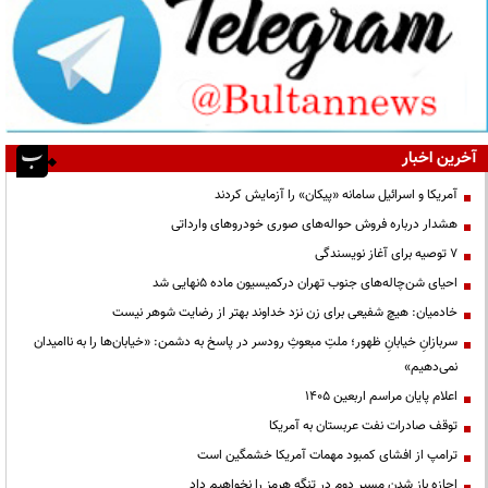
آخرین اخبار
آمریکا و اسرائیل سامانه «پیکان» را آزمایش کردند
هشدار درباره فروش حواله‌های صوری خودروهای وارداتی
۷ توصیه برای آغاز نویسندگی
احیای شن‌چاله‌های جنوب تهران درکمیسیون ماده ۵نهایی شد
خادمیان: هیچ شفیعی برای زن نزد خداوند بهتر از رضایت شوهر نیست
سربازانِ خیابانِ ظهور؛ ملتِ مبعوثِ رودسر در پاسخ به دشمن: «خیابان‌ها را به ناامیدان
نمی‌دهیم»
اعلام پایان مراسم اربعین ۱۴۰۵
توقف صادرات نفت عربستان به آمریکا
ترامپ از افشای کمبود مهمات آمریکا خشمگین است
اجازه باز شدن مسیر دوم در تنگه هرمز را نخواهیم داد