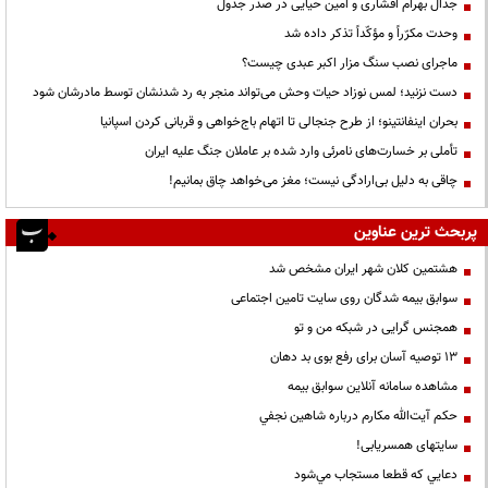
جدال بهرام افشاری و امین حیایی در صدر جدول
وحدت مکرّراً و مؤکّداً تذکر داده شد
ماجرای نصب سنگ مزار اکبر عبدی چیست؟
دست نزنید؛ لمس نوزاد حیات وحش می‌تواند منجر به رد شدنشان توسط مادرشان شود
بحران اینفانتینو؛ از طرح جنجالی تا اتهام باج‌خواهی و قربانی کردن اسپانیا
تأملی بر خسارت‌های نامرئی وارد شده بر عاملان جنگ علیه ایران
چاقی به دلیل بی‌ارادگی نیست؛ مغز می‌خواهد چاق بمانیم!
پربحث ترین عناوین
هشتمین کلان شهر ایران مشخص شد
سوابق بیمه شدگان روی سایت تامین اجتماعی
همجنس گرایی در شبکه من و تو
13 توصیه آسان برای رفع بوی بد دهان
مشاهده سامانه آنلاين سوابق بیمه
حكم آيت‌الله مكارم درباره شاهين نجفي
سایتهای همسریابی!
دعايي كه قطعا مستجاب مي‌شود