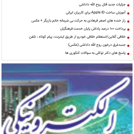
جزئیات جدید قتل روح الله داداشی
آموزش ساخت Apple ID برای کاربران ایرانی
راز خنده های اصغر فرهادی به حرکت بی شرمانه خانم بازیگر + عکس
پرداخت ۱۰۰ درصد پاداش پایان خدمت فرهنگیان
خلافی آنلاین/استعلام خلافی خودرو از طریق اینترنت، پیام کوتاه ، تلفن
جسدغرق درخون روح الله داداشی (عکس)
پاسخ های دکتر توکلی به سوالات کنکوری ها