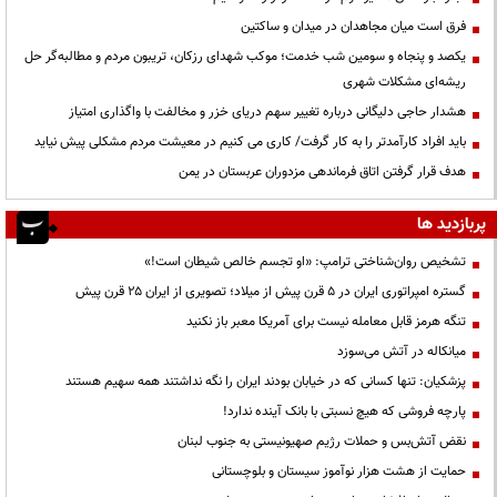
فرق است میان مجاهدان در میدان و ساکتین
یکصد و پنجاه و سومین شب خدمت؛ موکب شهدای رزکان، تریبون مردم و مطالبه‌گر حل
ریشه‌ای مشکلات شهری
هشدار حاجی دلیگانی درباره تغییر سهم دریای خزر و مخالفت با واگذاری امتیاز
باید افراد کارآمدتر را به کار گرفت/ کاری می کنیم در معیشت مردم مشکلی پیش نیاید
هدف قرار گرفتن اتاق‌ فرماندهی مزدوران عربستان در یمن
پربازدید ها
تشخیص روان‌شناختی ترامپ: «او تجسم خالص شیطان است!»
گستره امپراتوری ایران در ۵ قرن پیش از میلاد؛ تصویری از ایران ۲۵ قرن پیش
تنگه هرمز قابل معامله نیست برای آمریکا معبر باز نکنید
میانکاله در آتش می‌سوزد
پزشکیان: تنها کسانی که در خیابان بودند ایران را نگه نداشتند همه سهیم هستند
پارچه فروشی که هیچ نسبتی با بانک آینده ندارد!
نقض آتش‌بس و حملات رژیم صهیونیستی به جنوب لبنان
حمایت از هشت هزار نوآموز سیستان و بلوچستانی