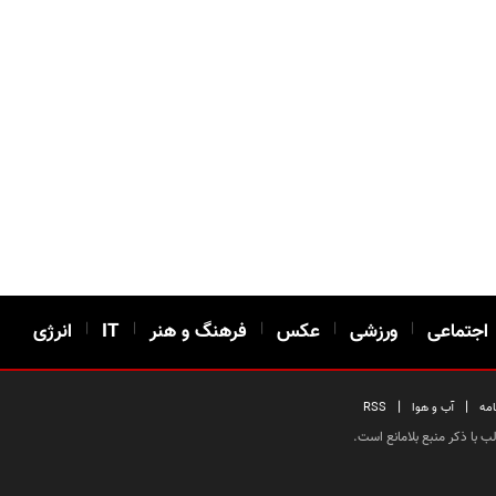
اجتماعی
|
ورزشی
|
عکس
|
فرهنگ و هنر
|
IT
|
انرژی
|
|
امه
آب و هوا
RSS
 با ذکر منبع بلامانع است.