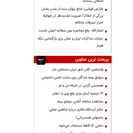
اشغالی رساندند
تعارض قوانین؛ مانع پنهان سنددار شدن بخش
بزرگی از املاک/ ضرورت تجدیدنظر در ضوابط
احراز تصرفات مالکانه
انصارالله: رفع محاصره یمن مطالبه اصلی ماست
جزئیات مذاکرات ایران و عمان برای بازگشایی تنگه
هرمز
پربحث ترین عناوین
هشتمین کلان شهر ایران مشخص شد
سوابق بیمه شدگان روی سایت تامین اجتماعی
همجنس گرایی در شبکه من و تو
13 توصیه آسان برای رفع بوی بد دهان
مشاهده سامانه آنلاين سوابق بیمه
حكم آيت‌الله مكارم درباره شاهين نجفي
سایتهای همسریابی!
دعايي كه قطعا مستجاب مي‌شود