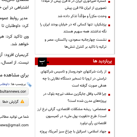
گستره امپراتوری ایران در ۵ قرن پیش از میلاد؛
اشتباهی در این 
تصویری از ایران ۲۵ قرن پیش
وحدت مکرّراً و مؤکّداً تذکر داده شد
مدیر روابط عموم
پزشکیان: تنها کسانی که در خیابان بودند ایران را
کرد: داوطلبان تا ساعت ۲۴ امشب فرصت دارند نسبت به ثبت نام خود 
نگه نداشتند همه سهیم هستند
نشست چهارجانبه سعودی، پاکستان، مصر و
خواهد شد.
ترکیه با تاکید بر کنترل تنش‌ها
پربازدید ها
نیست. از امسال، 
از رانت‌ شرکتهای خودروساز و تاسیس شرکتهای
برای مشاهده مطا
تراستی در اروپا تا تسخیر دستگاه نظارتی با چه
برچسب ها:
داوطلب
هدفی صورت گرفته است
چرا قالب وافل جایگزین سقف تیرچه بلوک در
پروژه‌های مدرن شده است؟
گزارش خطا
صمصامی: ریشه مشکلات اقتصادی، گرانی نرخ ارز
است/ طرح «تقویت پول ملی» در کمیسیون
شما می توانید مطالب 
اقتصادی رأی نیاورد
nnews@gmail.com
جهاد اسلامی: اسرائیل با چراغ سبز آمریکا، پروژه