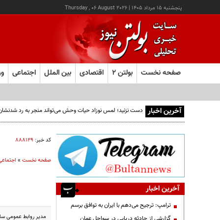
پنجشنبه ۱۵ مرداد ۱۴۰۵
|
Thursday , 06 August 2026
صفحه نخست
بولتن ۲
اقتصادی
بین الملل
اجتماعی
ور
آخرین اخبار
دست نزنید؛ لمس نوزاد حیات وحش می‌تواند منجر به رد شدنشا
کد خبر:
۸۸۸۱۲۹
صفحه نخست
»
اجتماعی
آخرین اخبار
ترامپ: ترجیح می‌دهم با ایران به توافق برسم
مدیر روابط عمومی سازمان سنج
گزارشی از حادثه دریایی در سواحل عمان