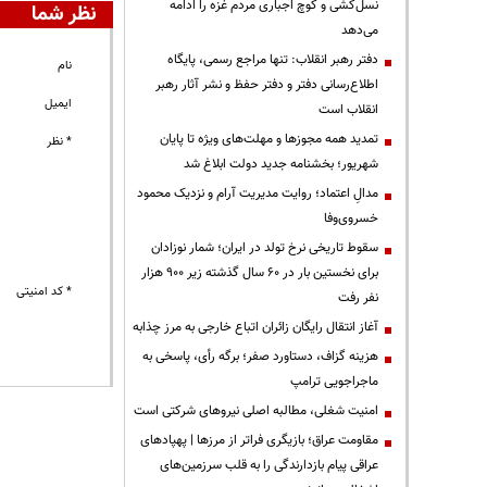
نسل‌کشی و کوچ اجباری مردم غزه را ادامه
نظر شما
می‌دهد
دفتر رهبر انقلاب: تنها مراجع رسمی، پایگاه
نام
اطلاع‌رسانی دفتر و دفتر حفظ و نشر آثار رهبر
ایمیل
انقلاب است
تمدید همه مجوزها و مهلت‌های ویژه تا پایان
* نظر
شهریور؛ بخشنامه جدید دولت ابلاغ شد
مدالِ اعتماد؛ روایت مدیریت آرام و نزدیک محمود
خسروی‌وفا
سقوط تاریخی نرخ تولد در ایران؛ شمار نوزادان
برای نخستین بار در ۶۰ سال گذشته زیر ۹۰۰ هزار
* کد امنیتی
نفر رفت
آغاز انتقال رایگان زائران اتباع خارجی به مرز چذابه
هزینه گزاف، دستاورد صفر؛ برگه رأی، پاسخی به
ماجراجویی ترامپ
‌امنیت شغلی، مطالبه اصلی نیروهای شرکتی است
مقاومت عراق؛ بازیگری فراتر از مرزها | پهپادهای
عراقی پیام بازدارندگی را به قلب سرزمین‌های