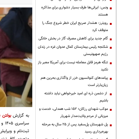
ونس: ایرانی‌ها طرف بسیار دشواری برای مذاکره
هستند
رویترز: هشدار صریح ایران خطر شروع جنگ را
متوقف کرد
گام جدید برای کاهش مصرف گاز در بخش خانگی
شکنجه رئیس بیمارستان کمال عدوان غزه در زندان
رژیم صهیونیستی
تنگه هرمز قابل معامله نیست برای آمریکا معبر باز
نکنید
پیامدهای کنوانسیون خزر از واگذاری بحرین هم
زیان‌بارتر است
از دشمن ذره ای امید خیرخواهی نباید داشته
باشیم
موکب شهدای رزکان؛ ۱۵۲ شب همدلی، خدمت و
به گزارش
بولتن ن
میزبانی از مردم ولایت‌مدار شهریار
سرا
پل شهرستان پل‌سفید پس از ۲۵ سال به مرحله
ثبت‌نام و ویرایش
بهره‌برداری رسید
متصدی کافی‌نِت 