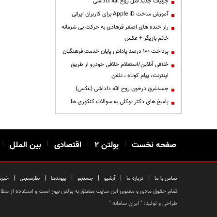
جزئیات جدید قتل روح الله داداشی
آموزش ساخت Apple ID برای کاربران ایرانی
راز خنده های اصغر فرهادی به حرکت بی شرمانه
خانم بازیگر + عکس
پرداخت ۱۰۰ درصد پاداش پایان خدمت فرهنگیان
خلافی آنلاین/استعلام خلافی خودرو از طریق
اینترنت، پیام کوتاه ، تلفن
جسدغرق درخون روح الله داداشی (عکس)
پاسخ های دکتر توکلی به سوالات کنکوری ها
صفحه نخست
|
بولتن ۲
|
اقتصادی
|
بین الملل
|
|
|
|
|
|
|
تماس با ما
درباره ما
آرشیو
جستجو
پیوندها
نظرسنجی
خبرن
تمام حقوق مادی و معنوی این سایت متعلق به بولتن نیوز است و استفاده از مطالب
طراحی و تولید: "
ایران سامانه
"